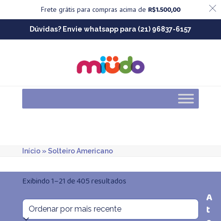
R$
1.500,00
Frete grátis para compras acima de
Skip
Dúvidas? Envie whatsapp para (21) 96837-6157
to
content
Início
»
Solteiro Americano
Classificado
Exibindo 1–21 de 405 resultados
A
por
t
mais