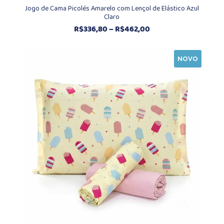
Jogo de Cama Picolés Amarelo com Lençol de Elástico Azul
Claro
Faixa
R$
336,80
–
R$
462,00
de
preço:
NOVO
R$336,80
através
R$462,00