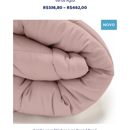
Verde Água
Faixa
R$
336,80
–
R$
462,00
de
preço:
NOVO
R$336,80
através
R$462,00