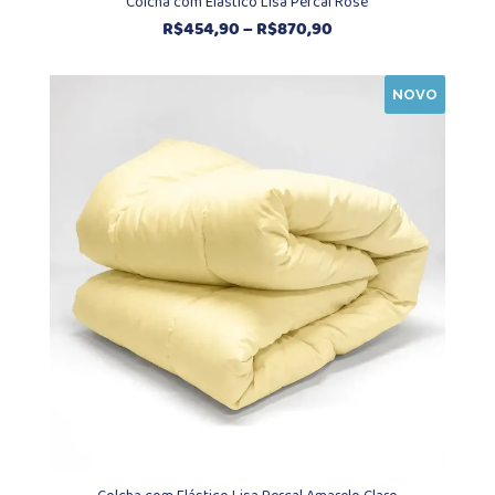
Colcha com Elástico Lisa Percal Rosé
Faixa
R$
454,90
–
R$
870,90
de
preço:
NOVO
R$454,90
através
R$870,90