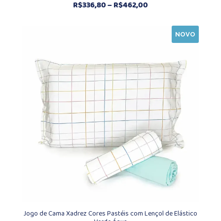
Faixa
R$
336,80
–
R$
462,00
de
preço:
NOVO
R$336,80
através
R$462,00
Jogo de Cama Xadrez Cores Pastéis com Lençol de Elástico