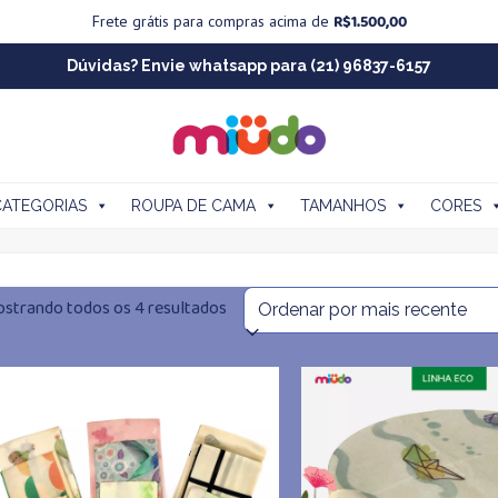
R$
1.500,00
Frete grátis para compras acima de
Dúvidas? Envie whatsapp para (21) 96837-6157
CATEGORIAS
ROUPA DE CAMA
TAMANHOS
CORES
Classificado
strando todos os 4 resultados
por
mais
recente