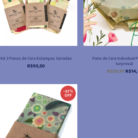
Kit 3 Panos de Cera Estampas Variadas
Pano de Cera Individual 
surpresa)
R$
93,50
O
R$
29,90
R$
14
preço
origi
@miudo.com.br
era:
-27%
OFF
R$29,