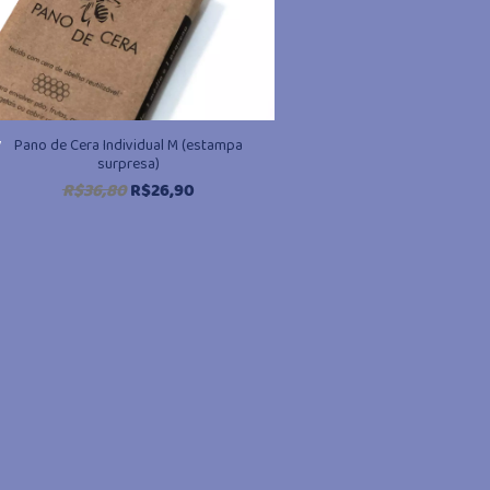
,
Pano de Cera Individual M (estampa
surpresa)
O
O
R$
36,80
R$
26,90
preço
preço
original
atual
era:
é:
R$36,80.
R$26,90.