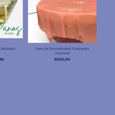
P (estampa
Pano de Cera Individual G (estampa
surpresa)
O
,95
R$
42,00
preço
nal
atual
é:
90.
R$14,95.