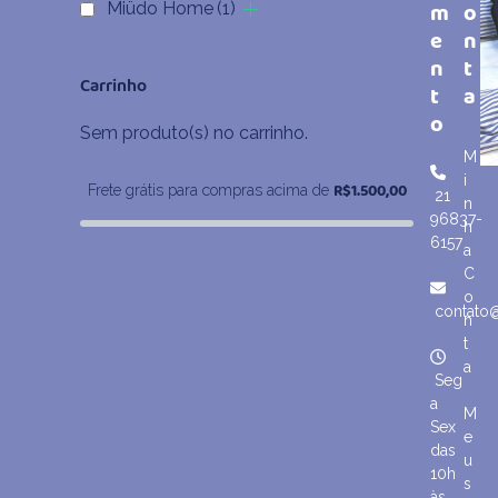
m
o
Miüdo Home
(1)
e
n
n
t
Carrinho
t
a
o
Sem produto(s) no carrinho.
M
i
R$
1.500,00
Frete grátis para compras acima de
21
n
96837-
h
6157
a
C
o
contato
n
t
a
Seg
a
M
Sex
e
das
u
10h
s
às