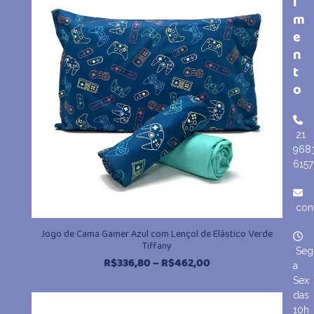
i
m
e
n
t
o
21
968
6157
con
Jogo de Cama Gamer Azul com Lençol de Elástico Verde
Tiffany
Seg
Faixa
R$
336,80
–
R$
462,00
a
de
Sex
preço:
das
R$336,80
10h