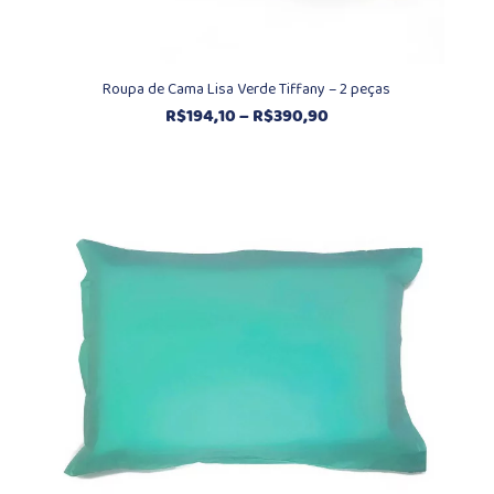
Roupa de Cama Lisa Verde Tiffany – 2 peças
Faixa
R$
194,10
–
R$
390,90
de
preço:
R$194,10
através
R$390,90