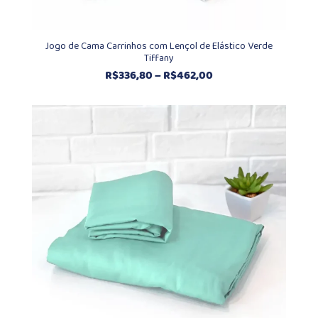
Jogo de Cama Carrinhos com Lençol de Elástico Verde
Tiffany
Faixa
R$
336,80
–
R$
462,00
de
preço:
R$336,80
através
R$462,00