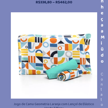
n
Faixa
R$
336,80
–
R$
462,00
h
de
e
preço:
R$336,80
ç
através
a
R$462,00
a
M
i
ü
d
o
C
o
n
t
a
t
Jogo de Cama Geometria Laranja com Lençol de Elástico
o