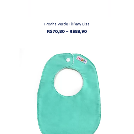
Fronha Verde Tiffany Lisa
Faixa
R$
70,80
–
R$
83,90
de
preço:
R$70,80
através
R$83,90