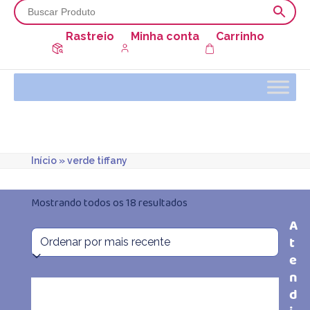
Rastreio
Minha conta
Carrinho
Início
»
verde tiffany
Classificado
Mostrando todos os 18 resultados
A
por
t
mais
e
n
recente
d