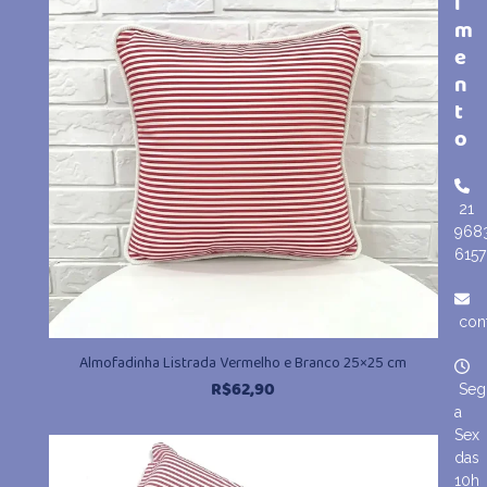
i
m
e
n
t
o
21
968
6157
con
Almofadinha Listrada Vermelho e Branco 25×25 cm
R$
62,90
Seg
a
Sex
das
10h