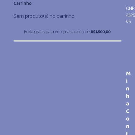
Carrinho
CNP
252
Sem produto(s) no carrinho.
05
R$
1.500,00
Frete grátis para compras acima de
M
i
n
h
a
C
o
n
t