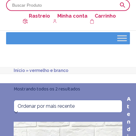
Rastreio
Minha conta
Carrinho
Início
»
vermelho e branco
Classificado
Mostrando todos os 2 resultados
A
por
t
mais
e
n
recente
d