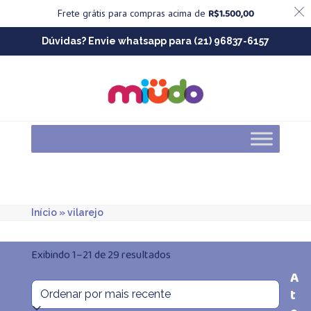
R$
1.500,00
Frete grátis para compras acima de
Skip
Dúvidas? Envie whatsapp para (21) 96837-6157
to
content
Início
»
vilarejo
Classificado
Exibindo 1–21 de 29 resultados
A
por
t
mais