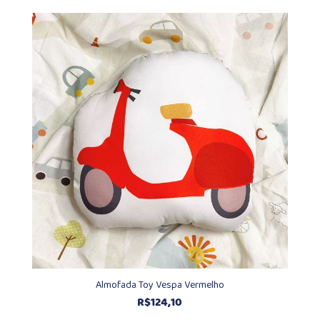
preço:
R$161,30
através
R$212,30
Almofada Toy Vespa Vermelho
R$
124,10