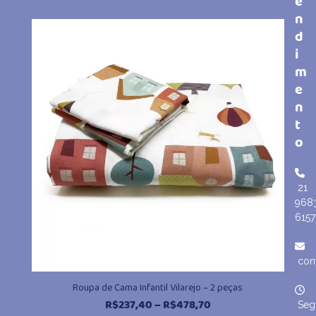
e
n
recente
d
i
m
e
n
t
o
21
968
6157
con
Roupa de Cama Infantil Vilarejo – 2 peças
Faixa
R$
237,40
–
R$
478,70
Seg