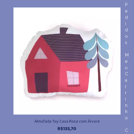
P
e
d
i
d
o
s
M
e
u
C
a
r
r
i
n
h
o
Almofada Toy Casa Rosa com Árvore
R$
133,70
C