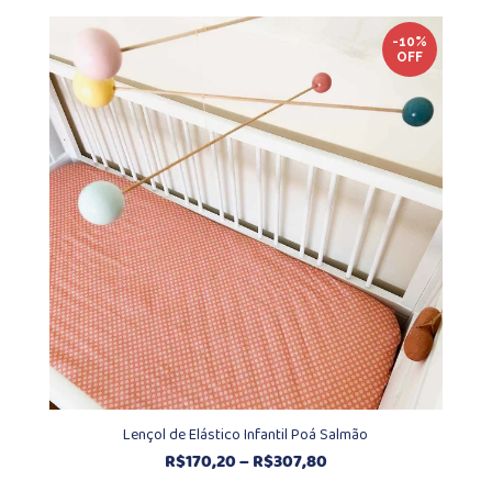
preço:
R$161,30
-10%
OFF
através
R$212,30
Lençol de Elástico Infantil Poá Salmão
Faixa
R$
170,20
–
R$
307,80
de