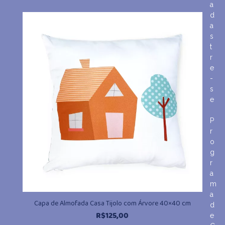
a
d
a
s
t
r
e
-
s
e
P
r
o
g
r
a
m
a
Capa de Almofada Casa Tijolo com Árvore 40×40 cm
d
R$
125,00
e