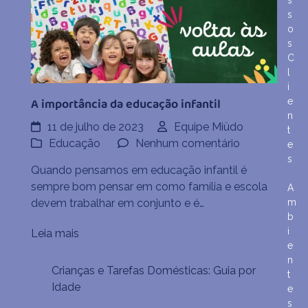
s
s
o
s
C
l
i
A importância da educação infantil
e
n
11 de julho de 2023
Equipe Miüdo
t
em
Educação
Nenhum comentário
e
A
s
Quando pensamos em educação infantil é
importância
sempre bom pensar em como família e escola
A
da
devem trabalhar em conjunto e é…
m
educação
b
infantil
i
Leia mais
e
n
Crianças e Tarefas Domésticas: Guia por
t
Idade
e
s