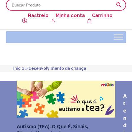
Rastreio
Minha conta
Carrinho
Início
»
desenvolvimento da criança
A
t
e
n
d
Autismo (TEA): O Que É, Sinais,