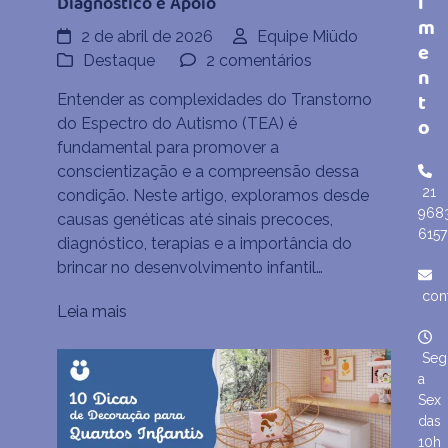
i
Diagnóstico e Apoio
m
2 de abril de 2026
Equipe Miüdo
e
em
Destaque
2 comentários
n
Autismo
t
Entender as complexidades do Transtorno
(TEA):
o
do Espectro do Autismo (TEA) é
O
fundamental para promover a
Que
conscientização e a compreensão dessa
É,
21
condição. Neste artigo, exploramos desde
Sinais,
968
causas genéticas até sinais precoces,
Diagnóstico
6157
diagnóstico, terapias e a importância do
e
brincar no desenvolvimento infantil…
Apoio
con
Leia mais
Seg
a
Sex
das
10h