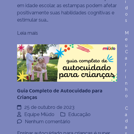
das
i
em idade escolar, as estampas podem afetar
Crianças
d
positivamente suas habilidades cognitivas e
o
estimular sua…
s
Leia mais
M
e
u
C
a
r
r
i
n
Guia Completo de Autocuidado para
h
o
Crianças
25 de outubro de 2023
C
Equipe Miüdo
Educação
a
d
em
Nenhum comentário
a
Guia
Ensinar autocuidado para crianças é super
s