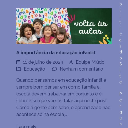
o
l
í
t
i
c
a
s
A importância da educação infantil
d
o
11 de julho de 2023
Equipe Miüdo
S
em
Educação
Nenhum comentário
i
A
t
Quando pensamos em educação infantil é
e
importânci
sempre bom pensar em como família e
da
escola devem trabalhar em conjunto e é
P
educação
e
sobre isso que vamos falar aqui neste post.
infantil
r
Como a gente bem sabe, o aprendizado não
g
acontece só na escola,…
u
n
Leia mais