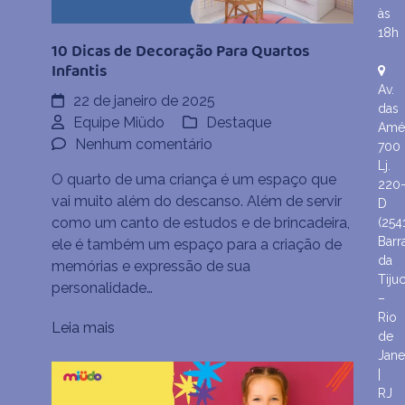
às
18h
10 Dicas de Decoração Para Quartos
Infantis
Av.
22 de janeiro de 2025
das
Equipe Miüdo
Destaque
Amér
em
Nenhum comentário
700
10
Lj.
O quarto de uma criança é um espaço que
220
Dicas
vai muito além do descanso. Além de servir
D
de
como um canto de estudos e de brincadeira,
(254
Decoração
Barr
ele é também um espaço para a criação de
Para
da
memórias e expressão de sua
Quartos
Tiju
personalidade…
Infantis
–
Rio
Leia mais
de
Jane
|
RJ