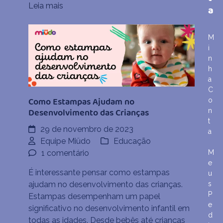
Leia mais
a
de
Atenção
e
M
Hiperatividade
i
n
h
a
C
Como Estampas Ajudam no
o
Desenvolvimento das Crianças
n
t
29 de novembro de 2023
a
Equipe Miüdo
Educação
em
M
1 comentário
e
Como
É interessante pensar como estampas
u
Estampas
s
ajudam no desenvolvimento das crianças.
Ajudam
P
Estampas desempenham um papel
no
e
significativo no desenvolvimento infantil em
Desenvolvimento
d
todas as idades. Desde bebês até crianças