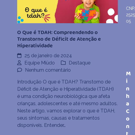
CNP
252
05
O Que é TDAH: Compreendendo o
Transtorno de Déficit de Atenção e
Hiperatividade
25 de janeiro de 2024
Equipe Miüdo
Destaque
em
Nenhum comentário
M
O
i
Introdução O que é TDAH? Transtorno de
Que
n
Déficit de Atenção e Hiperatividade (TDAH)
é
h
é uma condição neurobiológica que afeta
TDAH:
a
crianças, adolescentes e até mesmo adultos.
Compreendendo
C
Neste artigo, vamos explorar o que é TDAH,
o
o
seus sintomas, causas e tratamentos
Transtorno
n
disponíveis. Entender…
de
t
Déficit