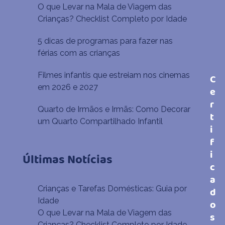
O que Levar na Mala de Viagem das
Crianças? Checklist Completo por Idade
5 dicas de programas para fazer nas
férias com as crianças
Filmes infantis que estreiam nos cinemas
C
em 2026 e 2027
e
r
Quarto de Irmãos e Irmãs: Como Decorar
t
um Quarto Compartilhado Infantil
i
f
i
Últimas Notícias
c
a
Crianças e Tarefas Domésticas: Guia por
d
Idade
o
O que Levar na Mala de Viagem das
s
Crianças? Checklist Completo por Idade