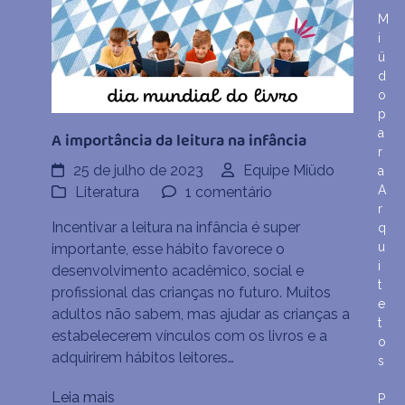
M
Acolhedor
i
ü
d
o
p
a
A importância da leitura na infância
r
25 de julho de 2023
Equipe Miüdo
a
A
em
Literatura
1 comentário
r
A
Incentivar a leitura na infância é super
q
importância
u
importante, esse hábito favorece o
da
i
desenvolvimento acadêmico, social e
leitura
t
profissional das crianças no futuro. Muitos
na
e
adultos não sabem, mas ajudar as crianças a
infância
t
estabelecerem vínculos com os livros e a
o
adquirirem hábitos leitores…
s
Leia mais
P