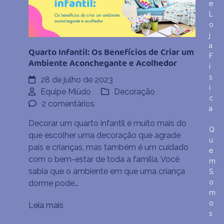
e
L
o
j
a
Quarto Infantil: Os Benefícios de Criar um
F
Ambiente Aconchegante e Acolhedor
í
s
28 de julho de 2023
i
Equipe Miüdo
Decoração
c
em
2 comentários
a
Quarto
Decorar um quarto infantil é muito mais do
Infantil:
Q
que escolher uma decoração que agrade
Os
u
pais e crianças, mas também é um cuidado
e
Benefícios
com o bem-estar de toda a família. Você
m
de
sabia que o ambiente em que uma criança
S
Criar
o
dorme pode…
um
m
Ambiente
o
Leia mais
Aconchegante
s
e