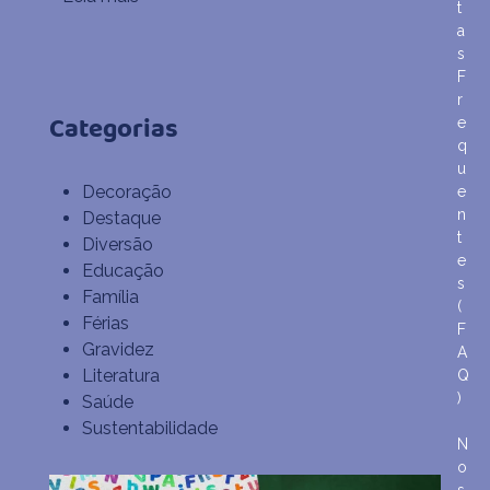
t
a
s
F
r
Categorias
e
q
u
Decoração
e
n
Destaque
t
Diversão
e
Educação
s
Família
(
Férias
F
Gravidez
A
Literatura
Q
)
Saúde
Sustentabilidade
N
o