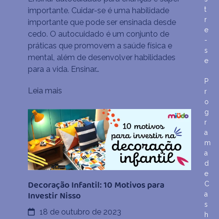
Completo
t
importante. Cuidar-se é uma habilidade
de
r
importante que pode ser ensinada desde
Autocuidado
e
cedo. O autocuidado é um conjunto de
para
-
práticas que promovem a saúde física e
Crianças
s
mental, além de desenvolver habilidades
e
para a vida. Ensinar…
P
Leia mais
r
o
g
r
a
m
a
d
e
Decoração Infantil: 10 Motivos para
C
Investir Nisso
a
s
18 de outubro de 2023
h