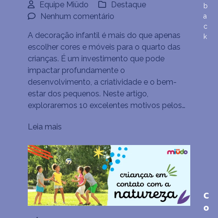
Equipe Miüdo
Destaque
b
em
Nenhum comentário
a
c
Decoração
A decoração infantil é mais do que apenas
k
Infantil:
escolher cores e móveis para o quarto das
10
crianças. É um investimento que pode
Motivos
impactar profundamente o
para
desenvolvimento, a criatividade e o bem-
Investir
estar dos pequenos. Neste artigo,
Nisso
exploraremos 10 excelentes motivos pelos…
Leia mais
C
o