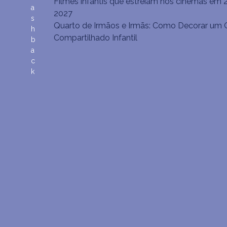
Filmes infantis que estreiam nos cinemas em 
a
2027
s
Quarto de Irmãos e Irmãs: Como Decorar um 
h
Compartilhado Infantil
b
a
c
k