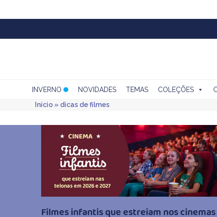
Skip
to
content
INVERNO
NOVIDADES
TEMAS
COLEÇÕES
Início
»
dicas de filmes
Filmes infantis que estreiam nos cinema