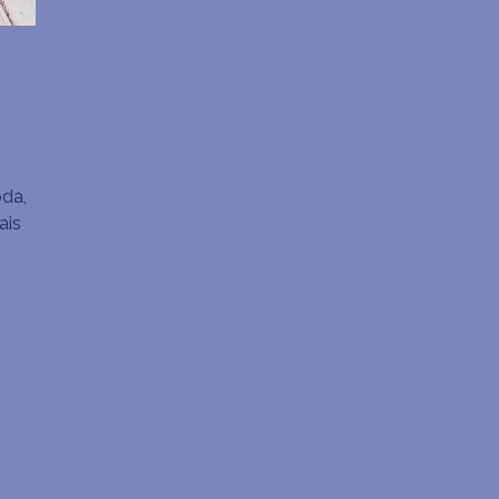
oda,
ais