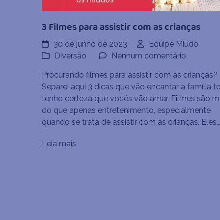
3 Filmes para assistir com as crianças
30 de junho de 2023
Equipe Miüdo
em
Diversão
Nenhum comentário
3
Procurando filmes para assistir com as crianças?
Filmes
Separei aqui 3 dicas que vão encantar a família t
para
tenho certeza que vocês vão amar. Filmes são m
assistir
do que apenas entretenimento, especialmente
com
quando se trata de assistir com as crianças. Eles…
as
crianças
Leia mais