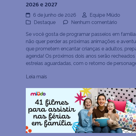
2026 e 2027
6 de junho de 2026
Equipe Miüdo
em
Destaque
Nenhum comentário
Filmes
Se você gosta de programar passeios em família
infantis
não quer perder as próximas animações e aventu
que
que prometem encantar crianças e adultos, prep
estreia
agenda! Os próximos dois anos serão recheados
nos
estreias aguardadas, com o retorno de personag
cinemas
em
Leia mais
2026
e
2027