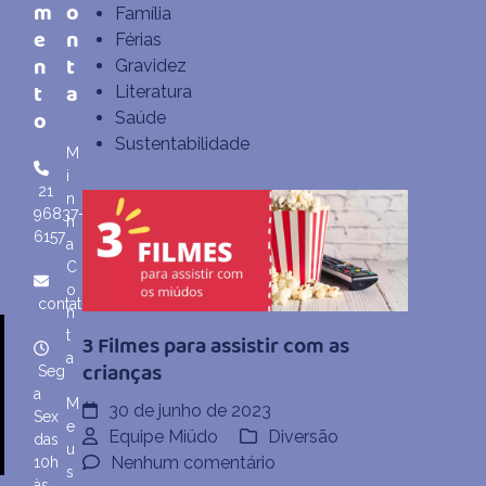
m
o
Família
e
n
Férias
n
t
Gravidez
t
a
Literatura
o
Saúde
Sustentabilidade
M
i
21
n
96837-
h
6157
a
C
o
contato@miudo.com.br
n
t
3 Filmes para assistir com as
a
crianças
Seg
a
M
30 de junho de 2023
Sex
e
Equipe Miüdo
Diversão
das
u
em
Nenhum comentário
10h
s
às