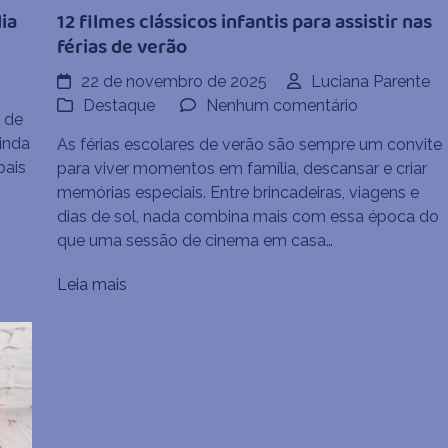
ia
12 filmes clássicos infantis para assistir nas
férias de verão
22 de novembro de 2025
Luciana Parente
em
Destaque
Nenhum comentário
a de
12
inda
As férias escolares de verão são sempre um convite
filmes
pais
para viver momentos em família, descansar e criar
clássicos
memórias especiais. Entre brincadeiras, viagens e
infantis
dias de sol, nada combina mais com essa época do
para
que uma sessão de cinema em casa…
assistir
nas
Leia mais
férias
de
verão