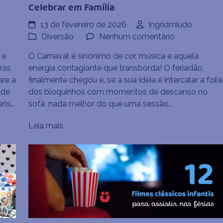
Celebrar em Família
13 de fevereiro de 2026
Ingridmiudo
em
Diversão
Nenhum comentário
Carnaval
 e
O Carnaval é sinônimo de cor, música e aquela
em
ras
energia contagiante que transborda! O feriadão
Casa:
are a
finalmente chegou e, se a sua ideia é intercalar a folia
m
10
 de
dos bloquinhos com momentos de descanso no
Filmes
ens…
sofá, nada melhor do que uma sessão…
para
Dançar
Leia mais
e
Celebrar
em
Família