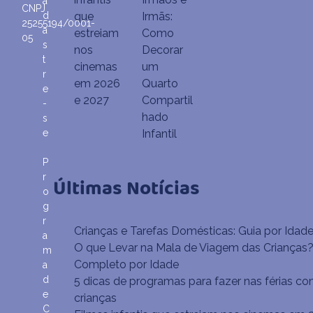
a
CNPJ
d
que
Irmãs:
25255194/0001-
a
estreiam
Como
05
s
nos
Decorar
t
cinemas
um
r
em 2026
Quarto
e
e 2027
Compartil
-
hado
s
e
Infantil
P
r
Últimas Notícias
o
g
r
Crianças e Tarefas Domésticas: Guia por Idad
a
O que Levar na Mala de Viagem das Crianças?
m
Completo por Idade
a
d
5 dicas de programas para fazer nas férias co
e
crianças
C