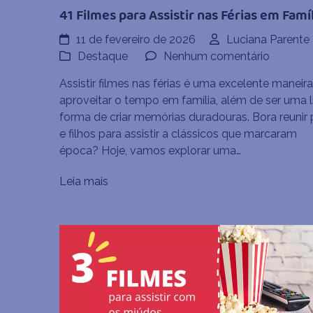
41 Filmes para Assistir nas Férias em Famíl
11 de fevereiro de 2026
Luciana Parente
em
Destaque
Nenhum comentário
41
Assistir filmes nas férias é uma excelente maneir
Filmes
aproveitar o tempo em família, além de ser uma l
para
forma de criar memórias duradouras. Bora reunir 
Assistir
e filhos para assistir a clássicos que marcaram
nas
época? Hoje, vamos explorar uma…
Férias
em
Leia mais
Família