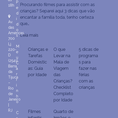
3
P
Procurando filmes para assistir com as
18h
Filmes
e
crianças? Separei aqui 3 dicas que vão
para
d
encantar a família toda, tenho certeza
i
assistir
Av.
que…
d
com
das
o
as
Américas,
Leia mais
s
crianças
700
Lj.
M
Crianças e
O que
5 dicas de
220-
e
D
Tarefas
Levar na
programa
u
(2541)
Doméstic
Mala de
s para
C
Barra
as: Guia
Viagem
fazer nas
a
da
r
por Idade
das
férias
Tijuca
r
Crianças?
com as
–
i
Checklist
crianças
Rio
n
Completo
de
h
Janeiro
por Idade
o
|
RJ
Filmes
Quarto de
C
infantis
Irmãos e