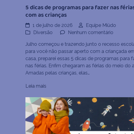
5 dicas de programas para fazer nas féria
com as crianças
1 de julho de 2026
Equipe Miüdo
em
Diversão
Nenhum comentário
5
Julho começou e trazendo junto o recesso escola
dicas
para você não passar aperto com a criançada e
de
casa, preparei essas 5 dicas de programas para f
program
nas férias. Enfim chegaram as férias do meio do 
para
Amadas pelas crianças, elas…
fazer
nas
Leia mais
férias
com
as
crianças