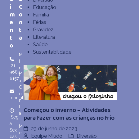
i
C
Educação
m
o
Família
e
n
Férias
n
t
Gravidez
t
a
Literatura
o
Saúde
Sustentabilidade
M
i
21
n
96837-
h
6157
a
C
o
contato@miudo.com.br
n
t
Começou o inverno – Atividades
a
para fazer com as crianças no frio
Seg
a
M
23 de junho de 2023
Sex
e
Equipe Miüdo
Diversão
das