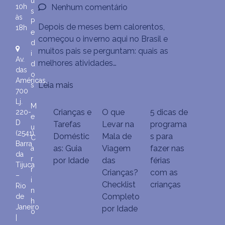
u
em
Nenhum comentário
10h
s
às
Começou
P
Depois de meses bem calorentos,
18h
o
e
começou o inverno aqui no Brasil e
inverno
d
muitos pais se perguntam: quais as
i
–
Av.
melhores atividades…
d
Atividades
das
o
para
Américas,
Leia mais
s
fazer
700
Lj.
com
M
Crianças e
O que
5 dicas de
220-
as
e
D
Tarefas
Levar na
programa
crianças
u
(2541)
Doméstic
Mala de
s para
C
no
Barra
as: Guia
Viagem
fazer nas
a
frio
da
r
por Idade
das
férias
Tijuca
r
Crianças?
com as
–
i
Checklist
crianças
Rio
n
Completo
de
h
Janeiro
por Idade
o
|