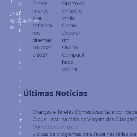
RJ
Filmes
Quarto de
C
infantis
Irmãos e
a
CNPJ
d
que
Irmãs:
25255194/0001-
a
estreiam
Como
05
s
nos
Decorar
t
cinemas
um
r
em 2026
Quarto
e
e 2027
Compartil
-
hado
s
e
Infantil
P
r
Últimas Notícias
o
g
r
Crianças e Tarefas Domésticas: Guia por Idad
a
O que Levar na Mala de Viagem das Crianças?
m
Completo por Idade
a
d
5 dicas de programas para fazer nas férias co