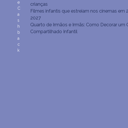
e
crianças
C
Filmes infantis que estreiam nos cinemas em 
a
2027
s
Quarto de Irmãos e Irmãs: Como Decorar um 
h
Compartilhado Infantil
b
a
c
k