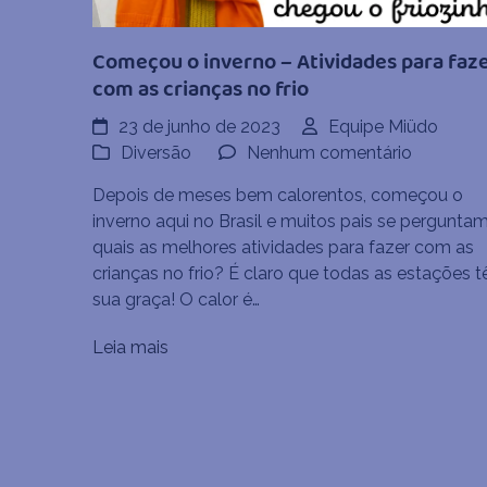
Começou o inverno – Atividades para faz
com as crianças no frio
23 de junho de 2023
Equipe Miüdo
em
Diversão
Nenhum comentário
Começo
Depois de meses bem calorentos, começou o
o
inverno aqui no Brasil e muitos pais se perguntam
inverno
quais as melhores atividades para fazer com as
–
crianças no frio? É claro que todas as estações 
Atividade
sua graça! O calor é…
para
fazer
Leia mais
com
as
crianças
no
frio