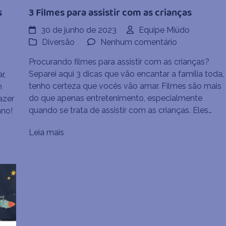
3 Filmes para assistir com as crianças
s
30 de junho de 2023
Equipe Miüdo
em
Diversão
Nenhum comentário
3
Procurando filmes para assistir com as crianças?
Filmes
Separei aqui 3 dicas que vão encantar a família toda,
r,
para
tenho certeza que vocês vão amar. Filmes são mais
m
assistir
do que apenas entretenimento, especialmente
azer
com
as
quando se trata de assistir com as crianças. Eles…
ano!
as
crianças
Leia mais