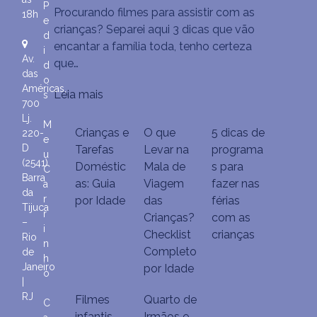
3
P
Procurando filmes para assistir com as
18h
Filmes
e
crianças? Separei aqui 3 dicas que vão
para
d
encantar a família toda, tenho certeza
i
assistir
Av.
que…
d
com
das
o
as
Américas,
Leia mais
s
crianças
700
Lj.
M
Crianças e
O que
5 dicas de
220-
e
D
Tarefas
Levar na
programa
u
(2541)
Doméstic
Mala de
s para
C
Barra
as: Guia
Viagem
fazer nas
a
da
r
por Idade
das
férias
Tijuca
r
Crianças?
com as
–
i
Checklist
crianças
Rio
n
Completo
de
h
Janeiro
por Idade
o
|
RJ
Filmes
Quarto de
C
infantis
Irmãos e