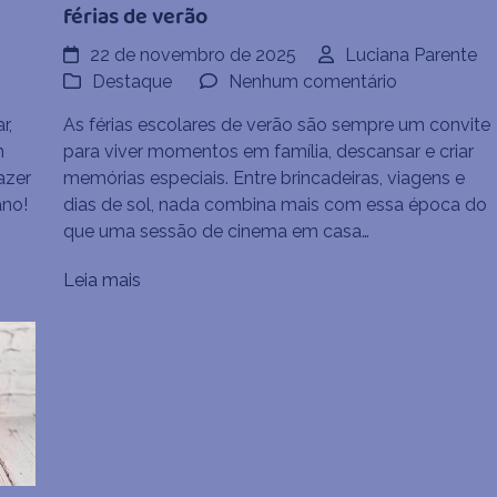
férias de verão
22 de novembro de 2025
Luciana Parente
em
Destaque
Nenhum comentário
12
r,
As férias escolares de verão são sempre um convite
filmes
m
para viver momentos em família, descansar e criar
clássicos
azer
memórias especiais. Entre brincadeiras, viagens e
as
infantis
ano!
dias de sol, nada combina mais com essa época do
para
que uma sessão de cinema em casa…
assistir
nas
Leia mais
férias
de
verão