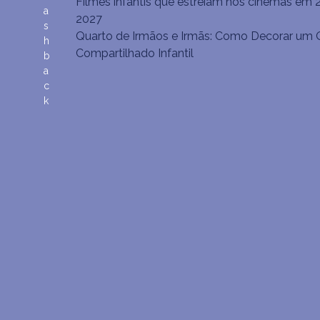
Filmes infantis que estreiam nos cinemas em 
a
2027
s
Quarto de Irmãos e Irmãs: Como Decorar um 
h
Compartilhado Infantil
b
a
c
k