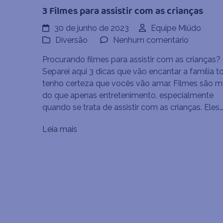
3 Filmes para assistir com as crianças
30 de junho de 2023
Equipe Miüdo
em
Diversão
Nenhum comentário
3
Procurando filmes para assistir com as crianças?
Filmes
Separei aqui 3 dicas que vão encantar a família t
para
tenho certeza que vocês vão amar. Filmes são m
assistir
do que apenas entretenimento, especialmente
com
quando se trata de assistir com as crianças. Eles…
as
crianças
Leia mais