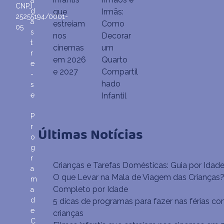
a
CNPJ
d
que
Irmãs:
25255194/0001-
a
estreiam
Como
05
s
nos
Decorar
t
cinemas
um
r
em 2026
Quarto
e
e 2027
Compartil
-
hado
s
e
Infantil
P
r
Últimas Notícias
o
g
r
Crianças e Tarefas Domésticas: Guia por Idad
a
O que Levar na Mala de Viagem das Crianças?
m
Completo por Idade
a
d
5 dicas de programas para fazer nas férias co
e
crianças
C