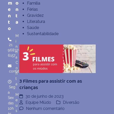
m
o
Família
e
n
Férias
n
t
Gravidez
t
a
Literatura
o
Saúde
Sustentabilidade
M
i
21
n
96837-
h
6157
a
C
o
contato@miudo.com.br
n
t
3 Filmes para assistir com as
a
crianças
Seg
a
M
30 de junho de 2023
Sex
e
Equipe Miüdo
Diversão
das
u
em
Nenhum comentário
10h
s
às