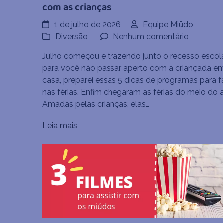
com as crianças
1 de julho de 2026
Equipe Miüdo
em
Diversão
Nenhum comentário
5
Julho começou e trazendo junto o recesso escola
dicas
para você não passar aperto com a criançada e
de
casa, preparei essas 5 dicas de programas para f
program
nas férias. Enfim chegaram as férias do meio do 
para
Amadas pelas crianças, elas…
fazer
nas
Leia mais
férias
com
as
crianças