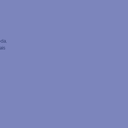
oda,
ais