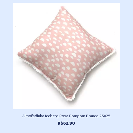
original
atual
era:
é:
R$62,90.
R$36,90.
Almofadinha Iceberg Rosa Pompom Branco 25×25
R$
62,90