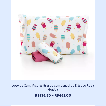
Jogo de Cama Picolés Branco com Lençol de Elástico Rosa
Goiaba
Faixa
R$
336,80
–
R$
462,00
de
preço: