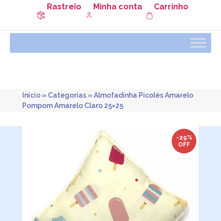
Rastreio
Minha conta
Carrinho
Início
»
Categorias
»
Almofadinha Picolés Amarelo
Pompom Amarelo Claro 25×25
-29%
OFF