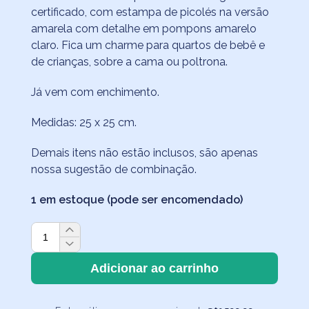
original
atual
certificado, com estampa de picolés na versão
era:
é:
amarela com detalhe em pompons amarelo
R$62,90.
R$44,90.
claro. Fica um charme para quartos de bebê e
de crianças, sobre a cama ou poltrona.
Já vem com enchimento.
Medidas: 25 x 25 cm.
Demais itens não estão inclusos, são apenas
nossa sugestão de combinação.
1 em estoque (pode ser encomendado)
Almofadinha
Picolés
Amarelo
Adicionar ao carrinho
Pompom
Amarelo