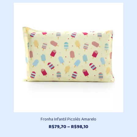
Fronha Infantil Picolés Amarelo
Faixa
R$
79,70
–
R$
98,10
de