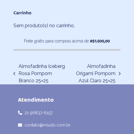
de
preço:
Carrinho
R$336,80
através
Sem produto(s) no carrinho.
R$462,00
R$
1.500,00
Frete grátis para compras acima de
Almofadinha Iceberg
Almofadinha
Rosa Pompom
Origami Pompom
previous
next
Branco 25×25
Azul Claro 25×25
post:
post:
Atendimento
21 96837-6157
contato@miudo.com.br