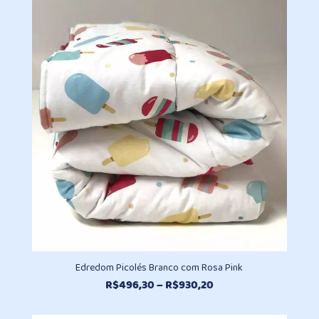
R$249,30
através
R$501,80
Edredom Picolés Branco com Rosa Pink
Faixa
R$
496,30
–
R$
930,20
de
preço: