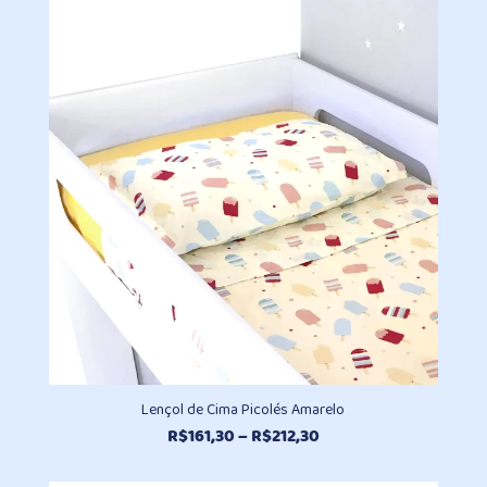
R$496,30
através
R$930,20
Lençol de Cima Picolés Amarelo
Faixa
R$
161,30
–
R$
212,30
de
preço: