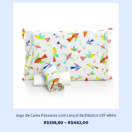
preço:
R$336,80
através
R$462,00
Jogo de Cama Pássaros com Lençol de Elástico Off White
Faixa
R$
336,80
–
R$
462,00
de