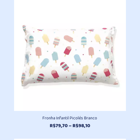
R$336,80
através
R$462,00
Fronha Infantil Picolés Branco
Faixa
R$
79,70
–
R$
98,10
de
preço: