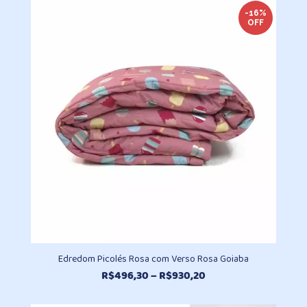
R$79,70
-16%
OFF
através
R$98,10
Edredom Picolés Rosa com Verso Rosa Goiaba
Faixa
R$
496,30
–
R$
930,20
de
preço: