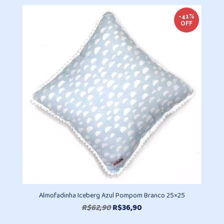
preço:
R$336,80
-41%
OFF
através
R$462,00
Almofadinha Iceberg Azul Pompom Branco 25×25
O
O
R$
62,90
R$
36,90
preço
preço