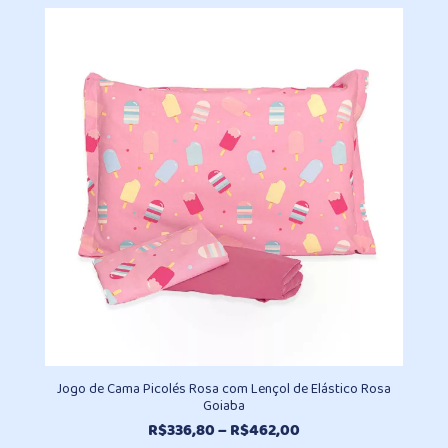
preço:
R$79,70
através
R$98,10
Jogo de Cama Picolés Rosa com Lençol de Elástico Rosa
Goiaba
Faixa
R$
336,80
–
R$
462,00