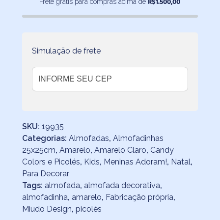
R$
1.500,00
Frete grátis para compras acima de
Claro
25x25
quantidade
Simulação de frete
SKU:
19935
Categorias:
Almofadas
,
Almofadinhas
25x25cm
,
Amarelo
,
Amarelo Claro
,
Candy
Colors e Picolés
,
Kids
,
Meninas Adoram!
,
Natal
,
Para Decorar
Tags:
almofada
,
almofada decorativa
,
almofadinha
,
amarelo
,
Fabricação própria
,
Miüdo Design
,
picolés