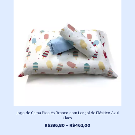
R$496,30
através
R$930,20
Jogo de Cama Picolés Branco com Lençol de Elástico Azul
Claro
Faixa
R$
336,80
–
R$
462,00
de