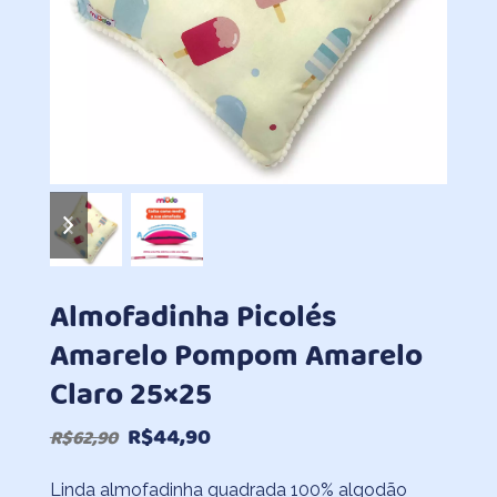
previous
next
slide
slide
Almofadinha Picolés
Amarelo Pompom Amarelo
Claro 25×25
O
O
R$
44,90
R$
62,90
preço
preço
Linda almofadinha quadrada 100% algodão