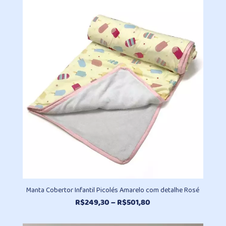
R$161,30
através
R$212,30
Manta Cobertor Infantil Picolés Amarelo com detalhe Rosé
Faixa
R$
249,30
–
R$
501,80
de
preço: