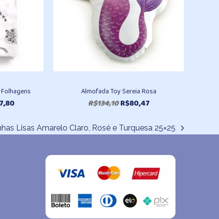
l Folhagens
Almofada Toy Sereia Rosa
Faixa
O
O
7,80
R$
134,10
R$
80,47
de
preço
preço
preço:
original
atual
nhas Lisas Amarelo Claro, Rosé e Turquesa 25×25
R$170,20
era:
é:
através
R$134,10.
R$80,47.
R$307,80