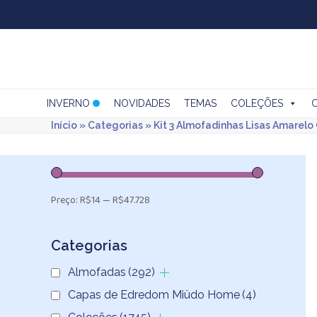
Skip
to
content
INVERNO
NOVIDADES
TEMAS
COLEÇÕES
Início
»
Categorias
»
Kit 3 Almofadinhas Lisas Amarelo 
Preço:
R$14
—
R$47.728
Categorias
Almofadas
(292)
Capas de Edredom Miüdo Home
(4)