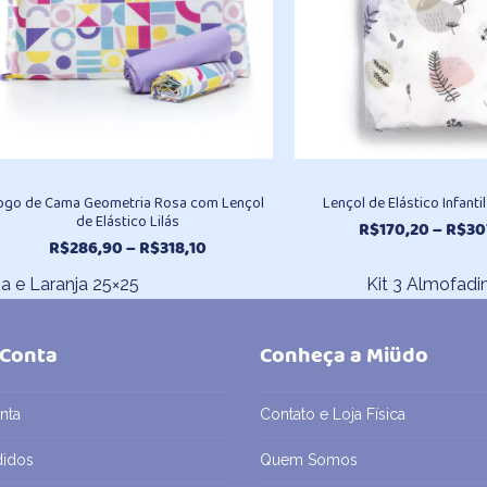
ogo de Cama Geometria Rosa com Lençol
Lençol de Elástico Infanti
de Elástico Lilás
R$
170,20
–
R$
30
Faixa
R$
286,90
–
R$
318,10
de
a e Laranja 25×25
Kit 3 Almofadi
preço:
next
R$286,90
post:
através
 Conta
Conheça a Miüdo
R$318,10
nta
Contato e Loja Física
didos
Quem Somos