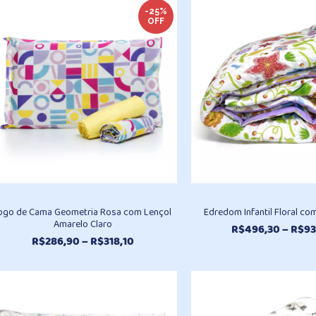
R$496,30
-25%
OFF
através
R$930,20
ogo de Cama Geometria Rosa com Lençol
Edredom Infantil Floral co
Amarelo Claro
R$
496,30
–
R$
93
Faixa
R$
286,90
–
R$
318,10
de
preço:
R$286,90
através