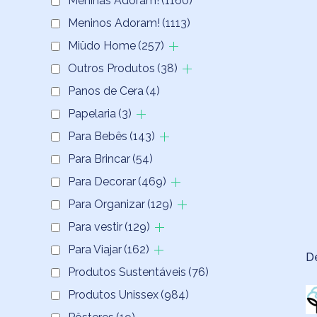
Meninas Adoram!
(1160)
Meninos Adoram!
(1113)
Miüdo Home
(257)
Outros Produtos
(38)
Panos de Cera
(4)
Papelaria
(3)
Para Bebês
(143)
Para Brincar
(54)
Para Decorar
(469)
Para Organizar
(129)
Para vestir
(129)
Para Viajar
(162)
D
Produtos Sustentáveis
(76)
Produtos Unissex
(984)