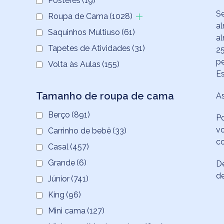
Pôsteres
(19)
Se
Roupa de Cama
(1028)
al
Saquinhos Multiuso
(61)
al
Tapetes de Atividades
(31)
25
p
Volta às Aulas
(155)
Es
Tamanho de roupa de cama
As
Berço
(891)
Po
vo
Carrinho de bebê
(33)
co
Casal
(457)
Grande
(6)
De
de
Júnior
(741)
King
(96)
Mini cama
(127)