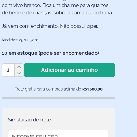
com vivo branco. Fica um charme para quartos
de bebê e de crianças, sobre a cama ou poltrona.
Já vem com enchimento. Não possui zíper.
Medidas: 25 x 25 cm.
10 em estoque (pode ser encomendado)
Kit
Adicionar ao carrinho
3
Almofadinhas
Lisas
R$
1.500,00
Frete grátis para compras acima de
Amarelo
Claro,
Rosé
e
Simulação de frete
Lilás
25x25