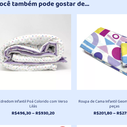
ocê também pode gostar de…
Edredom Infantil Poá Colorido com Verso
Roupa de Cama Infantil Geom
Lilás
peças
Faixa
R$
496,30
–
R$
930,20
R$
201,80
–
R$
27
de
preço: