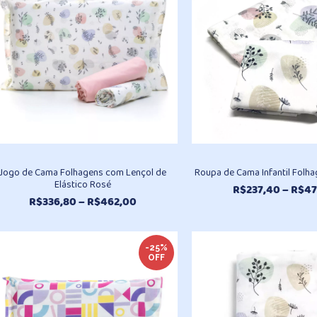
R$318,10
Jogo de Cama Folhagens com Lençol de
Roupa de Cama Infantil Folha
Elástico Rosé
R$
237,40
–
R$
47
Faixa
R$
336,80
–
R$
462,00
de
preço:
R$336,80
-25%
OFF
através
R$462,00