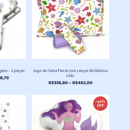
gens – 2 peças
Jogo de Cama Floral com Lençol de Elástico
Lilás
Faixa
8,70
Faixa
R$
336,80
–
R$
462,00
de
de
preço:
preço:
R$237,40
R$336,80
através
-40%
OFF
através
R$478,70
R$462,00