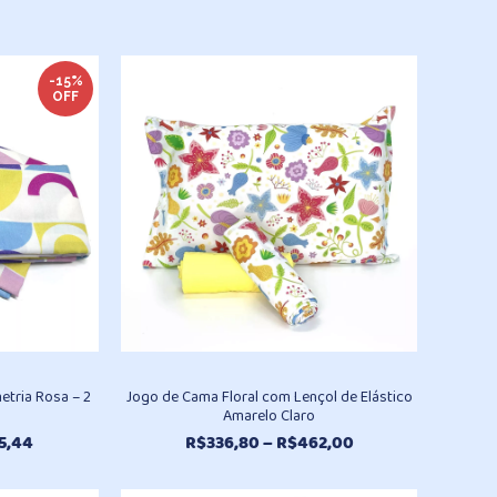
-15%
OFF
etria Rosa – 2
Jogo de Cama Floral com Lençol de Elástico
Amarelo Claro
Faixa
Faixa
5,44
R$
336,80
–
R$
462,00
de
de
preço:
preço: