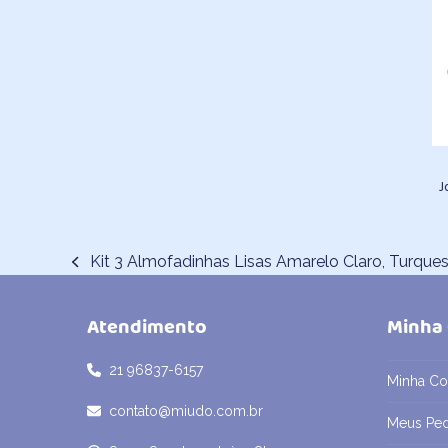
J
Kit 3 Almofadinhas Lisas Amarelo Claro, Turques
previous
post:
Atendimento
Minha
21 96837-6157
Minha Co
contato@miudo.com.br
Meus Pe