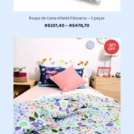
Roupa de Cama Infantil Pássaros – 2 peças
Faixa
R$
237,40
–
R$
478,70
de
preço:
R$237,40
-33%
OFF
através
R$478,70