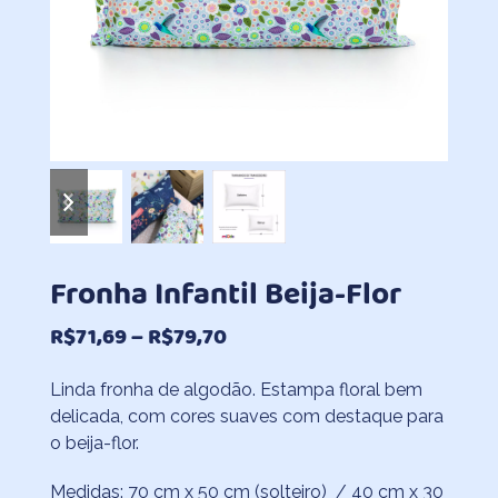
previous
next
slide
slide
Fronha Infantil Beija-Flor
Faixa
R$
71,69
–
R$
79,70
de
Linda fronha de algodão. Estampa floral bem
preço:
delicada, com cores suaves com destaque para
R$71,69
o beija-flor.
através
Medidas: 70 cm x 50 cm (solteiro) / 40 cm x 30