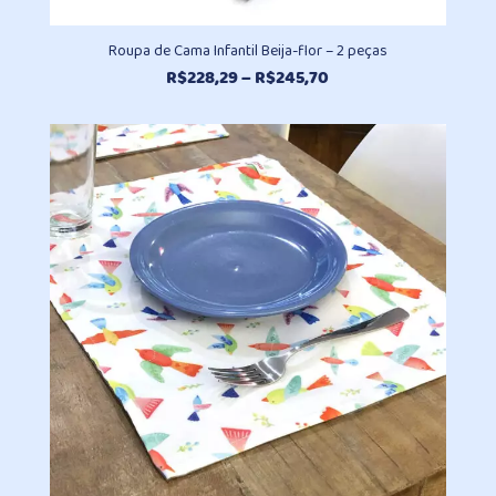
Roupa de Cama Infantil Beija-flor – 2 peças
Faixa
R$
228,29
–
R$
245,70
de
preço:
R$228,29
através
R$245,70