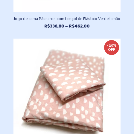
Jogo de cama Pássaros com Lençol de Elástico Verde Limão
Faixa
R$
336,80
–
R$
462,00
de
preço:
R$336,80
-25%
OFF
através
R$462,00