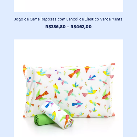
Jogo de Cama Raposas com Lençol de Elástico Verde Menta
Faixa
R$
336,80
–
R$
462,00
de
preço:
R$336,80
através
R$462,00