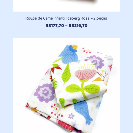
Roupa de Cama Infantil Iceberg Rosa – 2 peças
Faixa
R$
177,70
–
R$
216,70
de
preço:
R$177,70
através
R$216,70