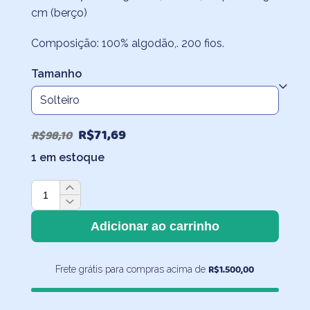
R$79,70
cm (berço)
Composição: 100% algodão,. 200 fios.
Tamanho
O
O
R$
71,69
R$
98,10
preço
preço
1 em estoque
original
atual
Fronha
era:
é:
Infantil
R$98,10.
R$71,69.
Beija-
Adicionar ao carrinho
Flor
quantidade
R$
1.500,00
Frete grátis para compras acima de