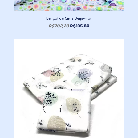
Lençol de Cima Beija-Flor
O
O
R$
202,20
R$
135,80
preço
preço
original
atual
era:
é:
R$202,20.
R$135,80.