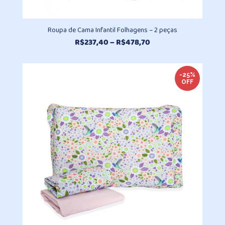
Roupa de Cama Infantil Folhagens – 2 peças
Faixa
R$
237,40
–
R$
478,70
de
preço:
R$237,40
-25%
OFF
através
R$478,70