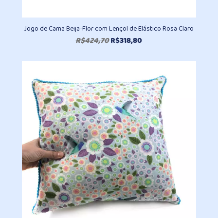
Jogo de Cama Beija-Flor com Lençol de Elástico Rosa Claro
O
O
R$
424,70
R$
318,80
preço
preço
original
atual
era:
é:
R$424,70.
R$318,80.