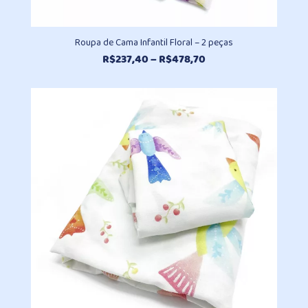
Roupa de Cama Infantil Floral – 2 peças
Faixa
R$
237,40
–
R$
478,70
de
preço:
R$237,40
através
R$478,70