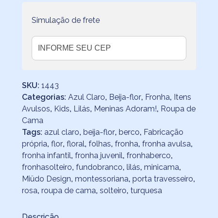
Simulação de frete
SKU:
1443
Categorias:
Azul Claro
,
Beija-flor
,
Fronha
,
Itens
Avulsos
,
Kids
,
Lilás
,
Meninas Adoram!
,
Roupa de
Cama
Tags:
azul claro
,
beija-flor
,
berco
,
Fabricação
própria
,
flor
,
floral
,
folhas
,
fronha
,
fronha avulsa
,
fronha infantil
,
fronha juvenil
,
fronhaberco
,
fronhasolteiro
,
fundobranco
,
lilás
,
minicama
,
Miüdo Design
,
montessoriana
,
porta travesseiro
,
rosa
,
roupa de cama
,
solteiro
,
turquesa
Descrição