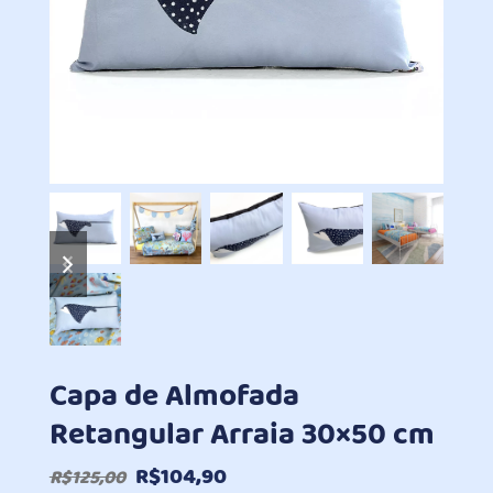
previous
next
slide
slide
Capa de Almofada
Retangular Arraia 30×50 cm
O
O
R$
104,90
R$
125,00