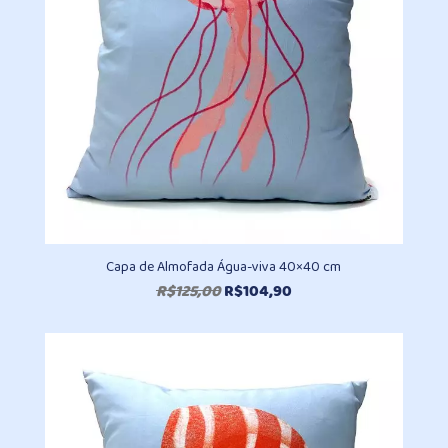
Capa de Almofada Água-viva 40×40 cm
O
O
R$
125,00
R$
104,90
preço
preço
original
atual
era:
é:
R$125,00.
R$104,90.