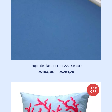
Lençol de Elástico Liso Azul Celeste
Faixa
R$
144,00
–
R$
261,70
de
preço:
R$144,00
-20%
OFF
através
R$261,70