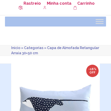
Rastreio
Minha conta
Carrinho
Início
»
Categorias
»
Capa de Almofada Retangular
Arraia 30×50 cm
-16%
OFF