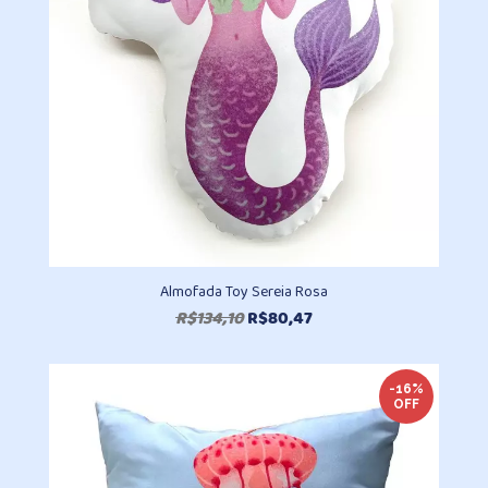
Almofada Toy Sereia Rosa
O
O
R$
134,10
R$
80,47
preço
preço
original
atual
era:
é:
-16%
OFF
R$134,10.
R$80,47.