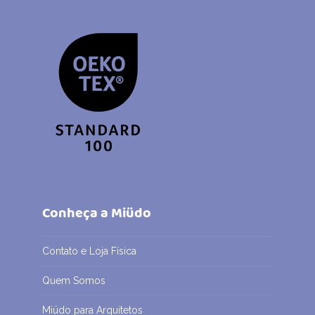
Conheça a Miüdo
Contato e Loja Física
Quem Somos
Miüdo para Arquitetos