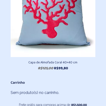
Capa de Almofada Coral 40×40 cm
O
O
R$
125,00
R$
99,80
preço
preço
original
atual
Carrinho
era:
é:
R$125,00.
R$99,80.
Sem produto(s) no carrinho.
R$
1.500,00
Frete grátis para compras acima de