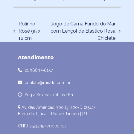
Rolinho
Jogo de Cama Fundo do Mar
Rosé 95 x
com Lençol de Elástico Rosa
previous
next
12 cm
Chiclete
post:
post:
Atendimento
21 96837-6157
contato@miudo.com.br
Seg a Sex das 10h às 18h
Av. das Américas, 700 Lj. 220-D (2541)
Barra da Tijuca – Rio de Janeiro | RJ
CNPJ 25255194/0001-05