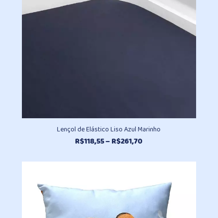
Lençol de Elástico Liso Azul Marinho
Faixa
R$
118,55
–
R$
261,70
de
preço:
R$118,55
através
R$261,70