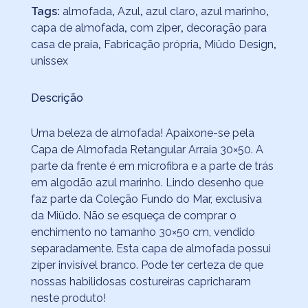
Tags:
almofada
,
Azul
,
azul claro
,
azul marinho
,
capa de almofada
,
com ziper
,
decoração para
casa de praia
,
Fabricação própria
,
Miüdo Design
,
unissex
Descrição
Uma beleza de almofada! Apaixone-se pela
Capa de Almofada Retangular Arraia 30×50. A
parte da frente é em microfibra e a parte de trás
em algodão azul marinho. Lindo desenho que
faz parte da Coleção Fundo do Mar, exclusiva
da Miüdo. Não se esqueça de comprar o
enchimento no tamanho 30×50 cm, vendido
separadamente. Esta capa de almofada possui
zíper invisível branco. Pode ter certeza de que
nossas habilidosas costureiras capricharam
neste produto!