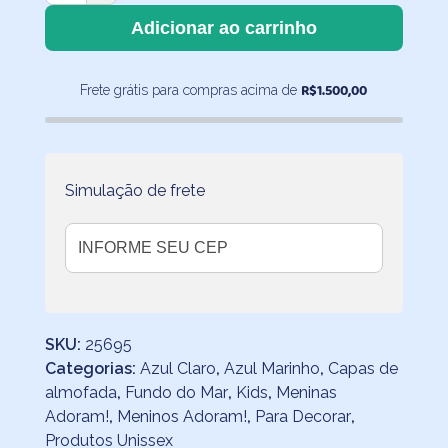
Almofada
Adicionar ao carrinho
Retangular
Arraia
R$
1.500,00
Frete grátis para compras acima de
30x50
cm
quantidade
Simulação de frete
SKU:
25695
Categorias:
Azul Claro
,
Azul Marinho
,
Capas de
almofada
,
Fundo do Mar
,
Kids
,
Meninas
Adoram!
,
Meninos Adoram!
,
Para Decorar
,
Produtos Unissex