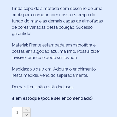
preço
preço
Linda capa de almofada com desenho de uma
original
atual
arraia para compor com nossa estampa do
era:
é:
fundo do mar e as demais capas de almofadas
R$125,00.
R$104,90.
de cores variadas desta coleção. Sucesso
garantido!
Material: Frente estampada em microfibra e
costas em algodão azul marinho. Possui zíper
invisível branco e pode ser lavada.
Medidas: 30 x 50 cm. Adquira o enchimento
nesta medida, vendido separadamente.
Demais itens não estão inclusos.
4 em estoque (pode ser encomendado)
Capa
de