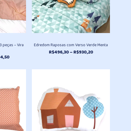
 peças – Vira
Edredom Raposas com Verso Verde Menta
Faixa
R$
496,30
–
R$
930,20
Faixa
4,50
de
de
preço:
preço:
R$496,30
R$402,70
através
através
R$930,20
R$494,50