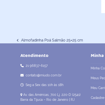
Almofadinha Poá Salmão 25×25 cm
previous
post:
Atendimento
Minha
21 96837-6157
Minha Co
contato@miudo.com.br
Meus Pe
Seg a Sex das 10h às 18h
Meu Carr
Av. das Américas, 700 Lj. 220-D (2541)
Cadastre
Barra da Tijuca – Rio de Janeiro | RJ