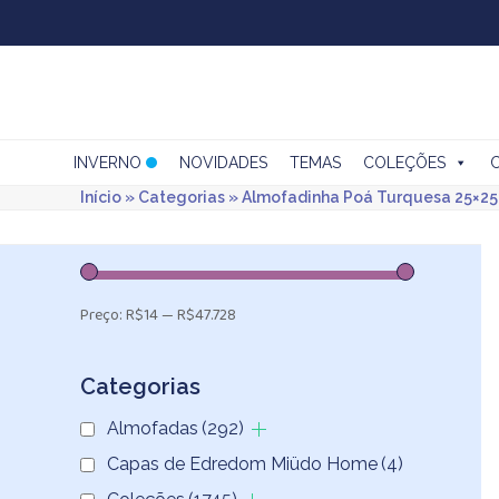
Skip
to
content
INVERNO
NOVIDADES
TEMAS
COLEÇÕES
Início
»
Categorias
»
Almofadinha Poá Turquesa 25×25
Preço:
R$14
—
R$47.728
Categorias
Almofadas
(292)
Capas de Edredom Miüdo Home
(4)