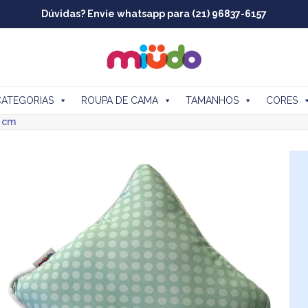
Dúvidas? Envie whatsapp para (21) 96837-6157
CATEGORIAS
ROUPA DE CAMA
TAMANHOS
CORES
 cm