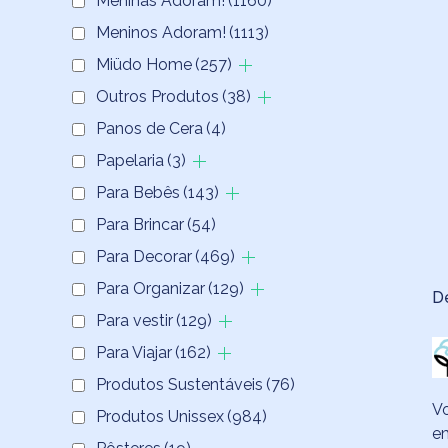
Meninas Adoram!
(1160)
Meninos Adoram!
(1113)
Miüdo Home
(257)
Outros Produtos
(38)
Panos de Cera
(4)
Papelaria
(3)
Para Bebês
(143)
Para Brincar
(54)
Para Decorar
(469)
Para Organizar
(129)
D
Para vestir
(129)
Para Viajar
(162)
Produtos Sustentáveis
(76)
V
Produtos Unissex
(984)
em