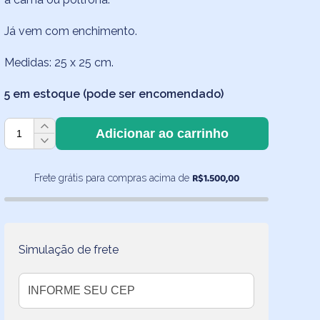
Já vem com enchimento.
Medidas: 25 x 25 cm.
5 em estoque (pode ser encomendado)
Almofadinha
Adicionar ao carrinho
Poá
Turquesa
25x25
R$
1.500,00
Frete grátis para compras acima de
cm
quantidade
Simulação de frete