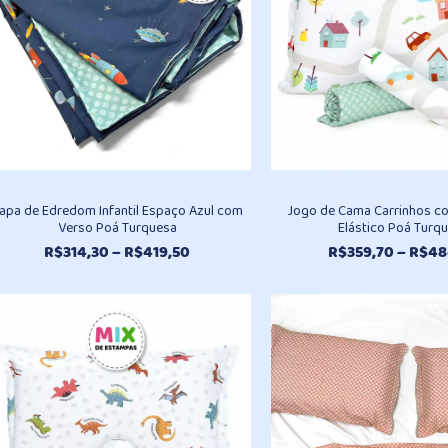
apa de Edredom Infantil Espaço Azul com
Jogo de Cama Carrinhos c
Verso Poá Turquesa
Elástico Poá Turq
Faixa
R$
314,30
–
R$
419,50
R$
359,70
–
R$
48
de
preço:
R$314,30
através
R$419,50