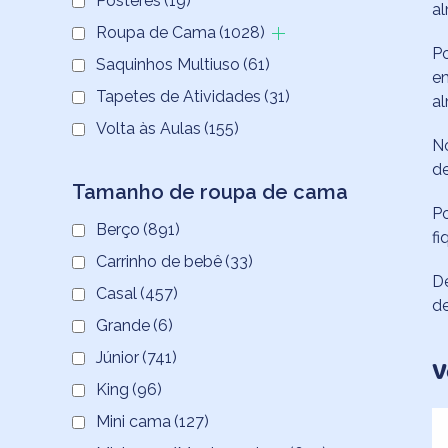
Pôsteres
(19)
al
Roupa de Cama
(1028)
Po
Saquinhos Multiuso
(61)
em
Tapetes de Atividades
(31)
al
Volta às Aulas
(155)
No
d
Tamanho de roupa de cama
Po
Berço
(891)
fi
Carrinho de bebê
(33)
De
Casal
(457)
de
Grande
(6)
Júnior
(741)
V
King
(96)
Mini cama
(127)