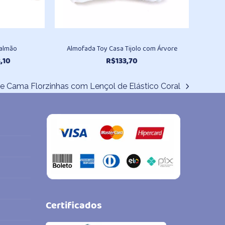
Salmão
Almofada Toy Casa Tijolo com Árvore
Faixa
,10
R$
133,70
de
preço:
e Cama Florzinhas com Lençol de Elástico Coral
R$79,70
através
R$98,10
Certificados