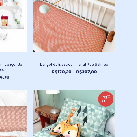
om Lençol de
Lençol de Elástico Infantil Poá Salmão
uesa
Faixa
R$
170,20
–
R$
307,80
Faixa
4,70
de
de
preço:
preço:
R$170,20
R$359,70
através
-13%
OFF
através
R$307,80
R$484,70