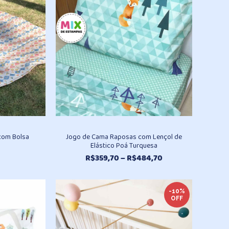
 com Bolsa
Jogo de Cama Raposas com Lençol de
Elástico Poá Turquesa
Faixa
R$
359,70
–
R$
484,70
de
preço:
R$359,70
-10%
OFF
através
R$484,70