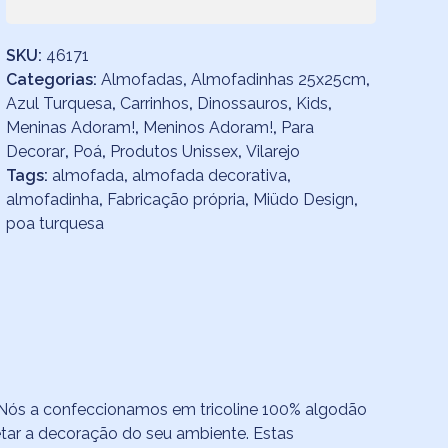
SKU:
46171
Categorias:
Almofadas
,
Almofadinhas 25x25cm
,
Azul Turquesa
,
Carrinhos
,
Dinossauros
,
Kids
,
Meninas Adoram!
,
Meninos Adoram!
,
Para
Decorar
,
Poá
,
Produtos Unissex
,
Vilarejo
Tags:
almofada
,
almofada decorativa
,
almofadinha
,
Fabricação própria
,
Miüdo Design
,
poa turquesa
Nós a confeccionamos em tricoline 100% algodão
etar a decoração do seu ambiente. Estas