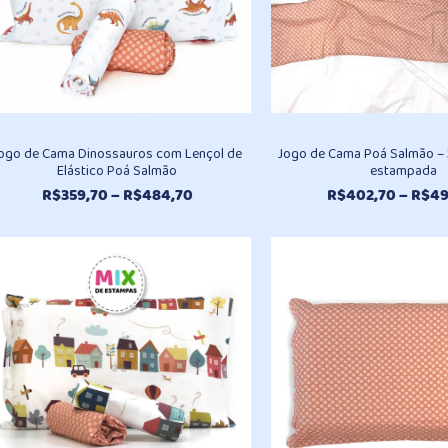
ogo de Cama Dinossauros com Lençol de
Jogo de Cama Poá Salmão – 3
Elástico Poá Salmão
estampada
Faixa
R$
359,70
–
R$
484,70
R$
402,70
–
R$
49
de
preço:
R$359,70
através
R$484,70