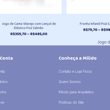
Jogo de Cama Vilarejo com Lençol de
Fronha Infantil Poá 
Elástico Poá Salmão
R$
79,70
–
R$
98
Faixa
R$
359,70
–
R$
485,00
de
Jogo d
preço:
next
R$359,70
post:
através
 Conta
Conheça a Miüdo
R$485,00
nta
Contato e Loja Física
didos
Quem Somos
inho
Miüdo para Arquitetos
-se
Políticas do Site