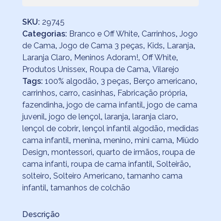
SKU:
29745
Categorias:
Branco e Off White
,
Carrinhos
,
Jogo
de Cama
,
Jogo de Cama 3 peças
,
Kids
,
Laranja
,
Laranja Claro
,
Meninos Adoram!
,
Off White
,
Produtos Unissex
,
Roupa de Cama
,
Vilarejo
Tags:
100% algodão
,
3 peças
,
Berço americano
,
carrinhos
,
carro
,
casinhas
,
Fabricação própria
,
fazendinha
,
jogo de cama infantil
,
jogo de cama
juvenil
,
jogo de lençol
,
laranja
,
laranja claro
,
lençol de cobrir
,
lençol infantil algodão
,
medidas
cama infantil
,
menina
,
menino
,
mini cama
,
Miüdo
Design
,
montessori
,
quarto de irmãos
,
roupa de
cama infanti
,
roupa de cama infantil
,
Solteirão
,
solteiro
,
Solteiro Americano
,
tamanho cama
infantil
,
tamanhos de colchão
Descrição