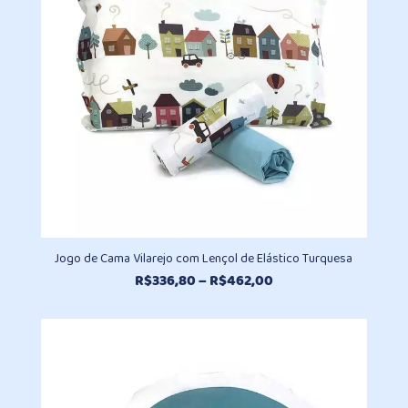
Jogo de Cama Vilarejo com Lençol de Elástico Turquesa
Faixa
R$
336,80
–
R$
462,00
de
preço:
R$336,80
através
R$462,00