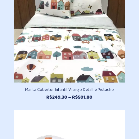
Manta Cobertor Infantil Vilarejo Detalhe Pistache
Faixa
R$
249,30
–
R$
501,80
de
preço:
R$249,30
através
R$501,80