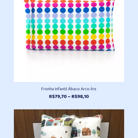
Fronha Infantil Ábaco Arco-Íris
Faixa
R$
79,70
–
R$
98,10
de
preço:
R$79,70
através
R$98,10