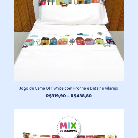
Jogo de Cama Off White com Fronha e Detalhe Vilarejo
Faixa
R$
319,90
–
R$
438,80
de
preço:
R$319,90
através
R$438,80