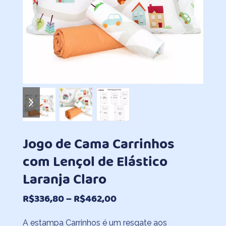
previous
next
slide
slide
Jogo de Cama Carrinhos
com Lençol de Elástico
Laranja Claro
Faixa
R$
336,80
–
R$
462,00
de
A estampa Carrinhos é um resgate aos