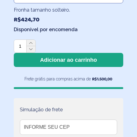
Fronha tamanho solteiro.
R$
424,70
Disponível por encomenda
Jogo
de
Cama
Adicionar ao carrinho
Carrinhos
com
R$
1.500,00
Frete grátis para compras acima de
Lençol
de
Elástico
Laranja
Claro
Simulação de frete
quantidade