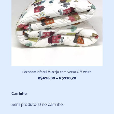
Edredom Infantil Vilarejo com Verso Off White
Faixa
R$
496,30
–
R$
930,20
de
preço:
Carrinho
R$496,30
através
Sem produto(s) no carrinho.
R$930,20