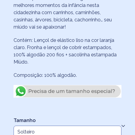
preço:
melhores momentos da infância nesta
R$336,80
cidadezinha com carrinhos, caminhões,
através
casinhas, árvores, bicicleta, cachorrinho… seu
miúdo vai se apaixonar!
R$462,00
Contém: Lençol de elástico liso na cor laranja
claro. Fronha e lençol de cobrir estampados,
100% algodão 200 fios + sacolinha estampada
Miüdo.
Composição: 100% algodão.
Tamanho