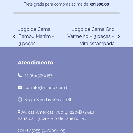
R$
1.500,00
Frete grátis para compras acima de
Jogo de Cama
Jogo de Cama Grid
Bambu Marfim –
Vermelho – 3 peças –
previous
next
3 peças
Vira estampada
post:
post:
Atendimento
21 96837-6157
contato@miudo.com.br
Seg a Sex das 10h às 18h
Av. das Américas, 700 Lj. 220-D (2541)
Barra da Tijuca – Rio de Janeiro | RJ
CNPJ 25255194/0001-05