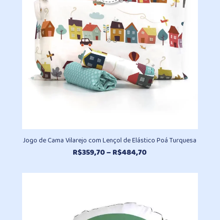
Jogo de Cama Vilarejo com Lençol de Elástico Poá Turquesa
Faixa
R$
359,70
–
R$
484,70
de
preço:
R$359,70
através
R$484,70