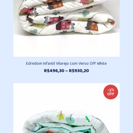
Edredom Infantil Vilarejo com Verso Off White
Faixa
R$
496,30
–
R$
930,20
de
preço:
R$496,30
-3%
OFF
através
R$930,20