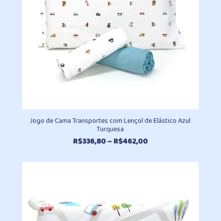
Jogo de Cama Transportes com Lençol de Elástico Azul
Turquesa
Faixa
R$
336,80
–
R$
462,00
de
preço:
R$336,80
através
R$462,00