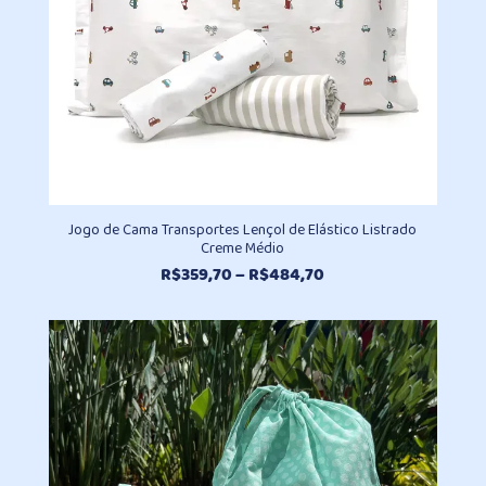
Jogo de Cama Transportes Lençol de Elástico Listrado
Creme Médio
Faixa
R$
359,70
–
R$
484,70
de
preço:
R$359,70
através
R$484,70