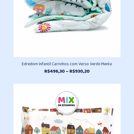
Edredom Infantil Carrinhos com Verso Verde Menta
Faixa
R$
496,30
–
R$
930,20
de
preço:
R$496,30
através
R$930,20