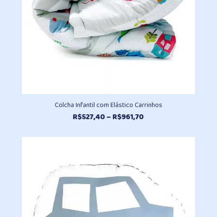
Colcha Infantil com Elástico Carrinhos
Faixa
R$
527,40
–
R$
961,70
de
preço:
R$527,40
através
R$961,70