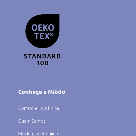
Conheça a Miüdo
Contato e Loja Física
Quem Somos
Miüdo para Arquitetos