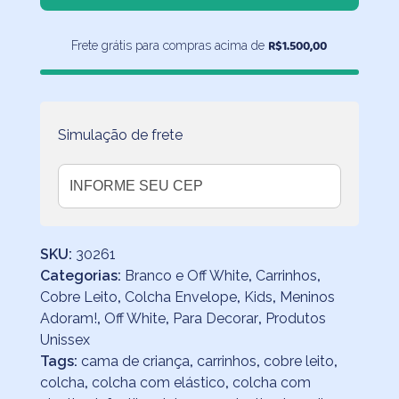
Elástico
Carrinhos
R$
1.500,00
Frete grátis para compras acima de
quantidade
Simulação de frete
SKU:
30261
Categorias:
Branco e Off White
,
Carrinhos
,
Cobre Leito
,
Colcha Envelope
,
Kids
,
Meninos
Adoram!
,
Off White
,
Para Decorar
,
Produtos
Unissex
Tags:
cama de criança
,
carrinhos
,
cobre leito
,
colcha
,
colcha com elástico
,
colcha com