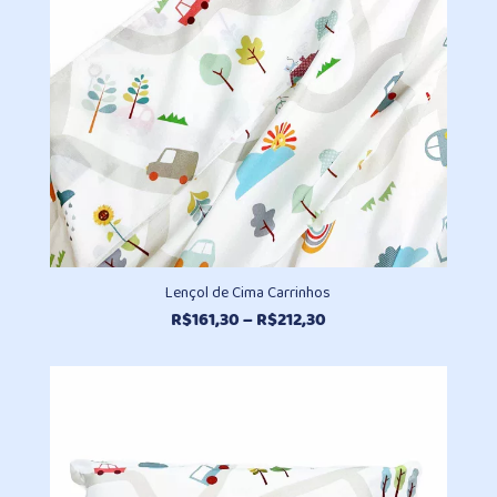
Lençol de Cima Carrinhos
Faixa
R$
161,30
–
R$
212,30
de
preço:
R$161,30
através
R$212,30