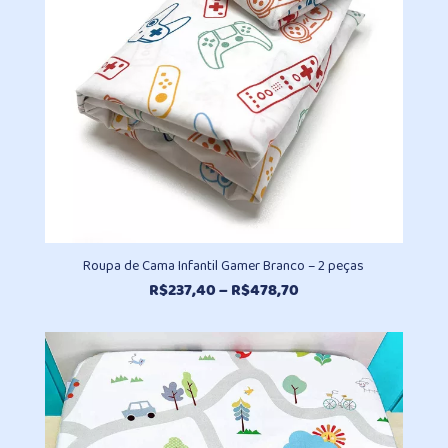
Roupa de Cama Infantil Gamer Branco – 2 peças
Faixa
R$
237,40
–
R$
478,70
de
preço:
R$237,40
através
R$478,70