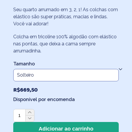
de
Seu quarto arrumado em 3, 2, 1! As colchas com
preço:
elástico são super práticas, macias e lindas.
R$527,40
Você vai adorar!
através
Colcha em tricoline 100% algodão com elástico
R$961,70
nas pontas, que deixa a cama sempre
arrumadinha.
Tamanho
R$
669,50
Disponível por encomenda
Colcha
Infantil
com
Adicionar ao carrinho