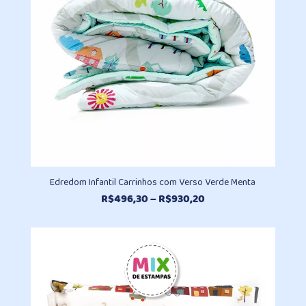
Edredom Infantil Carrinhos com Verso Verde Menta
Faixa
R$
496,30
–
R$
930,20
de
preço:
R$496,30
através
R$930,20