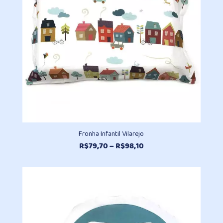
Fronha Infantil Vilarejo
Faixa
R$
79,70
–
R$
98,10
de
preço:
R$79,70
através
R$98,10