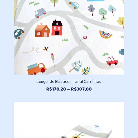
Lençol de Elástico Infantil Carrinhos
Faixa
R$
170,20
–
R$
307,80
de
preço:
R$170,20
através
R$307,80