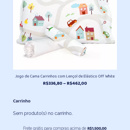
Jogo de Cama Carrinhos com Lençol de Elástico Off White
Faixa
R$
336,80
–
R$
462,00
de
preço:
Carrinho
R$336,80
através
Sem produto(s) no carrinho.
R$462,00
R$
1.500,00
Frete grátis para compras acima de