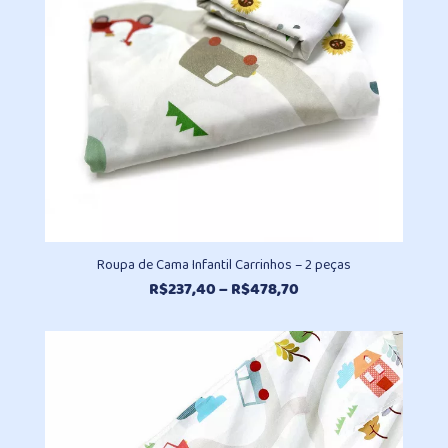
Roupa de Cama Infantil Carrinhos – 2 peças
Faixa
R$
237,40
–
R$
478,70
de
preço:
R$237,40
através
R$478,70