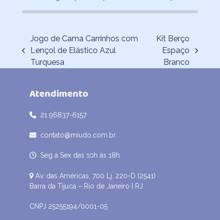
Jogo de Cama Carrinhos com
Kit Berço
Lençol de Elástico Azul
Espaço
previous
next
Turquesa
Branco
post:
post:
Atendimento
21 96837-6157
contato@miudo.com.br
Seg a Sex das 10h às 18h
Av. das Américas, 700 Lj. 220-D (2541)
Barra da Tijuca – Rio de Janeiro | RJ
CNPJ 25255194/0001-05