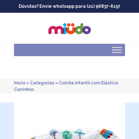
Skip
Dúvidas? Envie whatsapp para (21) 96837-6157
to
content
Início
»
Categorias
»
Colcha Infantil com Elástico
Carrinhos