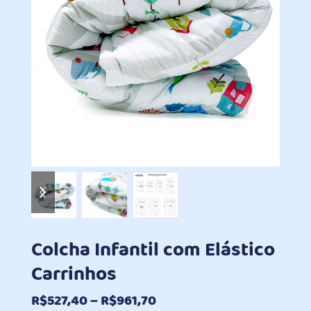
previous
next
slide
slide
Colcha Infantil com Elástico
Carrinhos
Faixa
R$
527,40
–
R$
961,70