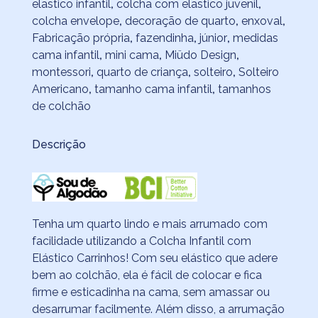
elastico infantil
,
colcha com elastico juvenil
,
colcha envelope
,
decoração de quarto
,
enxoval
,
Fabricação própria
,
fazendinha
,
júnior
,
medidas
cama infantil
,
mini cama
,
Miüdo Design
,
montessori
,
quarto de criança
,
solteiro
,
Solteiro
Americano
,
tamanho cama infantil
,
tamanhos
de colchão
Descrição
Tenha um quarto lindo e mais arrumado com
facilidade utilizando a Colcha Infantil com
Elástico Carrinhos! Com seu elástico que adere
bem ao colchão, ela é fácil de colocar e fica
firme e esticadinha na cama, sem amassar ou
desarrumar facilmente. Além disso, a arrumação