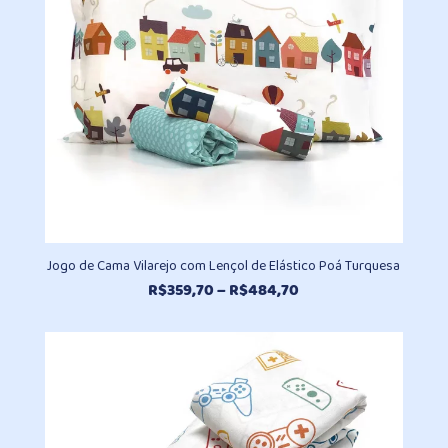
Jogo de Cama Vilarejo com Lençol de Elástico Poá Turquesa
Faixa
R$
359,70
–
R$
484,70
de
preço:
R$359,70
através
R$484,70