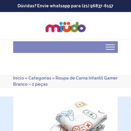
Skip
Dúvidas? Envie whatsapp para (21) 96837-6157
to
content
Início
»
Categorias
»
Roupa de Cama Infantil Gamer
Branco – 2 peças