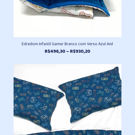
Edredom Infantil Gamer Branco com Verso Azul Anil
Faixa
R$
496,30
–
R$
930,20
de
preço:
R$496,30
através
R$930,20