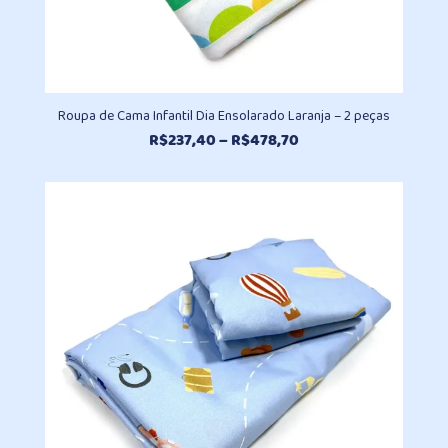
Roupa de Cama Infantil Dia Ensolarado Laranja – 2 peças
Faixa
R$
237,40
–
R$
478,70
de
preço:
R$237,40
através
R$478,70