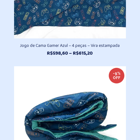
Jogo de Cama Gamer Azul – 4 peças – Vira estampada
Faixa
R$
598,60
–
R$
615,20
de
preço:
R$598,60
-9%
OFF
através
R$615,20