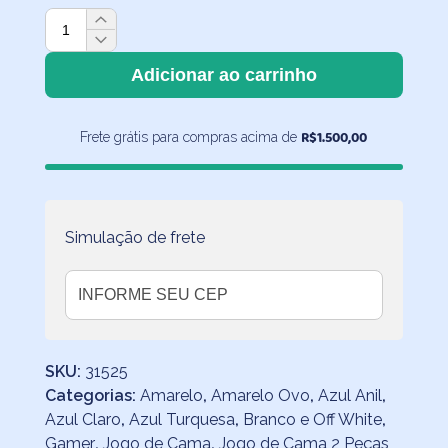
Roupa
de
Cama
Adicionar ao carrinho
Infantil
Gamer
R$
1.500,00
Frete grátis para compras acima de
Branco
-
2
peças
quantidade
Simulação de frete
SKU:
31525
Categorias:
Amarelo
,
Amarelo Ovo
,
Azul Anil
,
Azul Claro
,
Azul Turquesa
,
Branco e Off White
,
Gamer
,
Jogo de Cama
,
Jogo de Cama 2 Peças