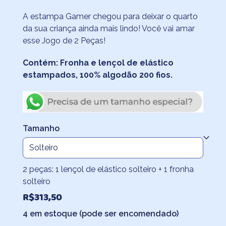
de
A estampa Gamer chegou para deixar o quarto
preço:
da sua criança ainda mais lindo! Você vai amar
R$237,40
esse Jogo de 2 Peças!
através
Contém: Fronha e lençol de elástico
R$478,70
estampados, 100% algodão 200 fios.
Tamanho
2 peças: 1 lençol de elástico solteiro + 1 fronha
solteiro
R$
313,50
4 em estoque (pode ser encomendado)