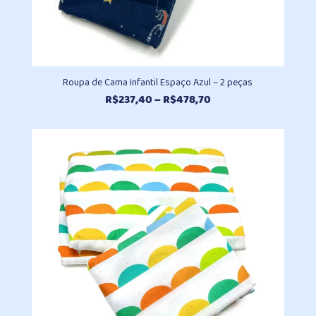
Roupa de Cama Infantil Espaço Azul – 2 peças
Faixa
R$
237,40
–
R$
478,70
de
preço:
R$237,40
através
R$478,70