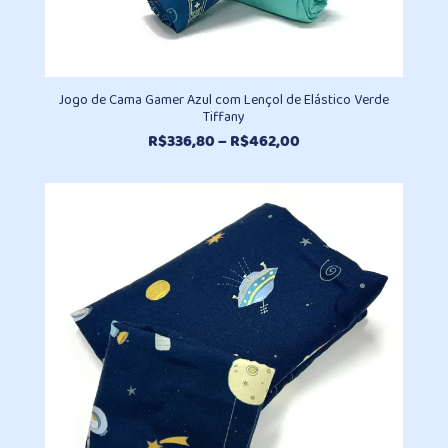
Jogo de Cama Gamer Azul com Lençol de Elástico Verde
Tiffany
Faixa
R$
336,80
–
R$
462,00
de
preço:
R$336,80
através
R$462,00