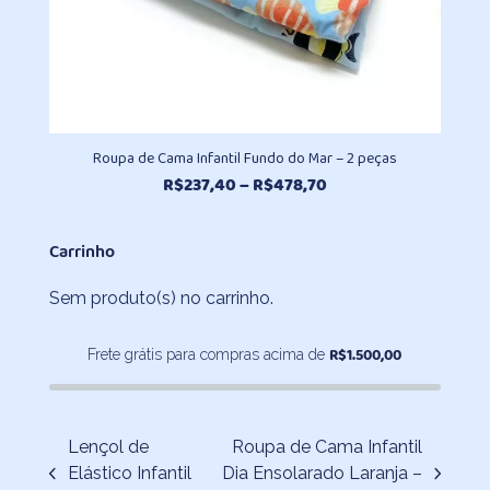
Roupa de Cama Infantil Fundo do Mar – 2 peças
Faixa
R$
237,40
–
R$
478,70
de
preço:
Carrinho
R$237,40
através
Sem produto(s) no carrinho.
R$478,70
R$
1.500,00
Frete grátis para compras acima de
Lençol de
Roupa de Cama Infantil
Elástico Infantil
Dia Ensolarado Laranja –
previous
next