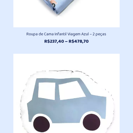
Roupa de Cama Infantil Viagem Azul – 2 peças
Faixa
R$
237,40
–
R$
478,70
de
preço:
R$237,40
através
R$478,70