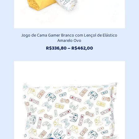
Jogo de Cama Gamer Branco com Lençol de Elástico
Amarelo Ovo
Faixa
R$
336,80
–
R$
462,00
de
preço:
R$336,80
através
R$462,00