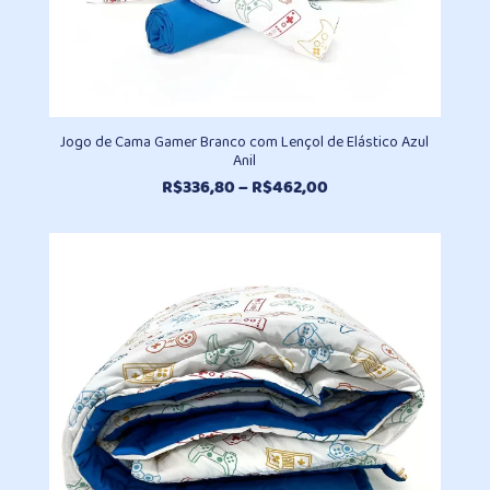
Jogo de Cama Gamer Branco com Lençol de Elástico Azul
Anil
Faixa
R$
336,80
–
R$
462,00
de
preço:
R$336,80
através
R$462,00