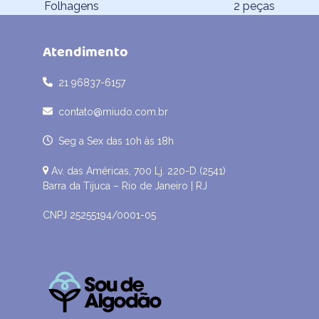
Folhagens
2 peças
post:
post:
Atendimento
21 96837-6157
contato@miudo.com.br
Seg a Sex das 10h às 18h
Av. das Américas, 700 Lj. 220-D (2541)
Barra da Tijuca – Rio de Janeiro | RJ
CNPJ 25255194/0001-05