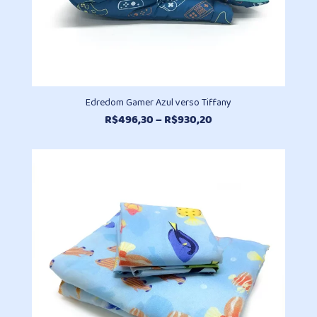
Edredom Gamer Azul verso Tiffany
Faixa
R$
496,30
–
R$
930,20
de
preço:
R$496,30
através
R$930,20