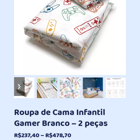
previous
next
slide
slide
Roupa de Cama Infantil
Gamer Branco – 2 peças
Faixa
R$
237,40
–
R$
478,70