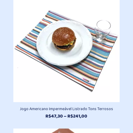
R$47,30
através
R$241,00
Jogo Americano Impermeável Listrado Tons Terrosos
Faixa
R$
47,30
–
R$
241,00
de
preço: