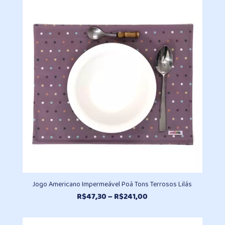
R$47,30
através
R$241,00
Jogo Americano Impermeável Poá Tons Terrosos Lilás
Faixa
R$
47,30
–
R$
241,00
de
preço: