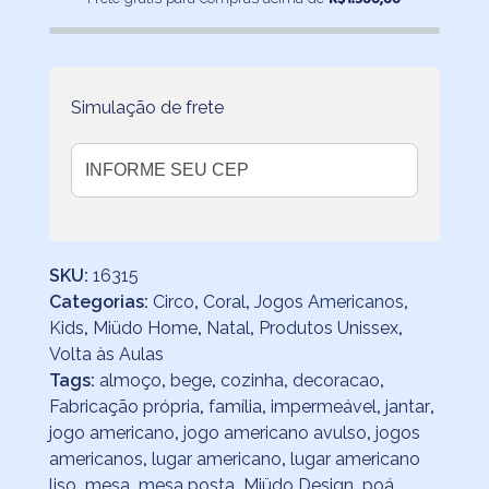
Simulação de frete
SKU:
16315
Categorias:
Circo
,
Coral
,
Jogos Americanos
,
Kids
,
Miüdo Home
,
Natal
,
Produtos Unissex
,
Volta às Aulas
Tags:
almoço
,
bege
,
cozinha
,
decoracao
,
Fabricação própria
,
família
,
impermeável
,
jantar
,
jogo americano
,
jogo americano avulso
,
jogos
americanos
,
lugar americano
,
lugar americano
liso
,
mesa
,
mesa posta
,
Miüdo Design
,
poá
,