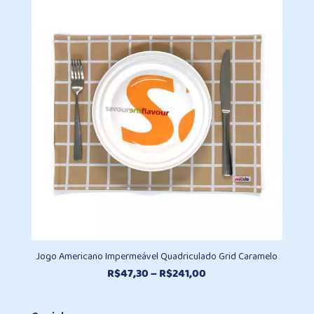
R$47,30
através
R$241,00
Jogo Americano Impermeável Quadriculado Grid Caramelo
Faixa
R$
47,30
–
R$
241,00
de
preço: