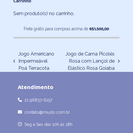
Carrinho
R$47,30
através
Sem produto(s) no carrinho.
R$241,00
R$
1.500,00
Frete grátis para compras acima de
Jogo Americano
Jogo de Cama Picolés
Impermeável
Rosa com Lençol de
previous
next
Poá Terracota
Elástico Rosa Goiaba
post:
post:
Atendimento
21 96837-6157
contato@miudo.com.br
Seg a Sex das 10h às 18h