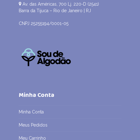
Av. das Américas, 700 Lj. 220-D (2541)
Barra da Tijuca – Rio de Janeiro | RJ
CNPJ 25255194/0001-05
Minha Conta
Minha Conta
Meus Pedidos
Meu Carrinho