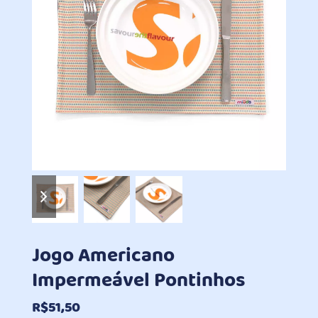
previous
next
slide
slide
Jogo Americano
Impermeável Pontinhos
R$
51,50