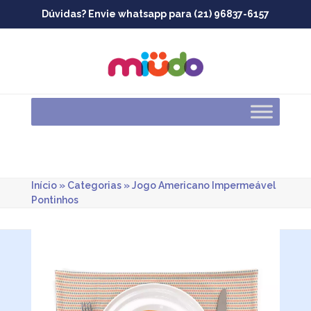
Skip
Dúvidas? Envie whatsapp para (21) 96837-6157
to
content
Início
»
Categorias
»
Jogo Americano Impermeável
Pontinhos