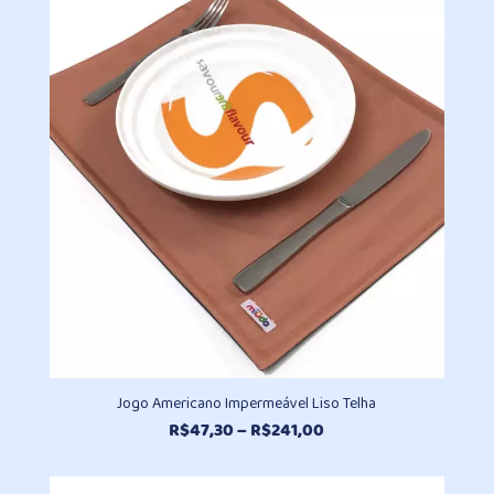
R$47,30
através
R$241,00
Jogo Americano Impermeável Liso Telha
Faixa
R$
47,30
–
R$
241,00
de
preço: