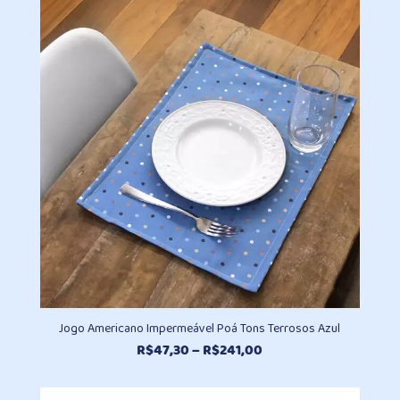
Jogo Americano Impermeável Poá Tons Terrosos Azul
Faixa
R$
47,30
–
R$
241,00
de
preço: