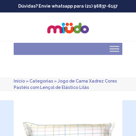
Skip
Dúvidas? Envie whatsapp para (21) 96837-6157
to
content
Início
»
Categorias
»
Jogo de Cama Xadrez Cores
Pastéis com Lençol de Elástico Lilás