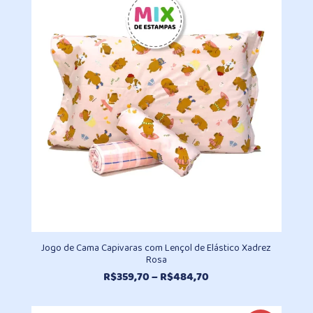
através
R$839,00
Jogo de Cama Capivaras com Lençol de Elástico Xadrez
Rosa
Faixa
R$
359,70
–
R$
484,70
de
preço: