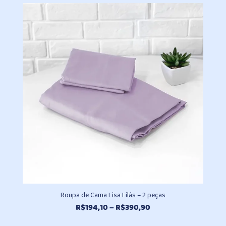
Roupa de Cama Lisa Lilás – 2 peças
Faixa
R$
194,10
–
R$
390,90
de