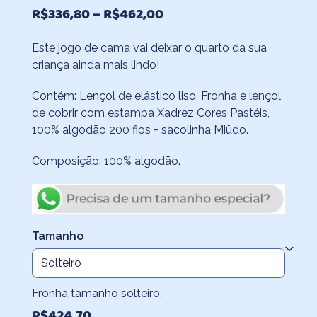
Faixa
R$
336,80
–
R$
462,00
de
Este jogo de cama vai deixar o quarto da sua
preço:
criança ainda mais lindo!
R$336,80
através
Contém: Lençol de elástico liso, Fronha e lençol
de cobrir com estampa Xadrez Cores Pastéis,
R$462,00
100% algodão 200 fios + sacolinha Miüdo.
Composição: 100% algodão.
Tamanho
Fronha tamanho solteiro.
R$
424,70