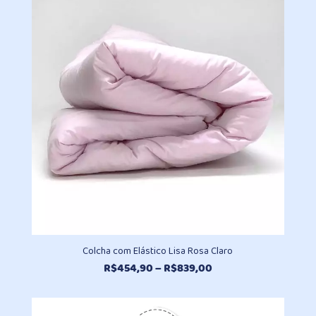
através
R$930,20
Colcha com Elástico Lisa Rosa Claro
Faixa
R$
454,90
–
R$
839,00
de
preço:
R$454,90