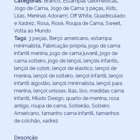
Categorias:
Branco
,
Estampas Geométricas
,
Jogo de Cama
,
Jogo de Cama 3 peças
,
Kids
,
Lilás
,
Meninas Adoram!
,
Off White
,
Quadriculado
e Xadrez
,
Rosa
,
Rosé
,
Roupa de Cama
,
Sweet
,
Volta ao Mundo
Tags:
3 peças
,
Berço americano
,
estampa
minimalista
,
Fabricação própria
,
jogo de cama
infantil menina
,
jogo de cama juvenil
,
jogo de
cama solteiro
,
jogo de lençol
,
lençóis infantis
,
lençol de cobrir
,
lençol de elastico
,
lençol de
menina
,
lençol de solteiro
,
lençol infantil
,
lençol
infantil algodão
,
lençol minimalista
,
lençol para
menina
,
lençol unissex
,
lilás
,
liso
,
medidas cama
infantil
,
Miüdo Design
,
quarto de menina
,
rosa
antigo
,
roupa de cama
,
Solteirão
,
Solteiro
Americano
,
tamanho cama infantil
,
tamanhos
de colchão
,
xadrez
Descrição