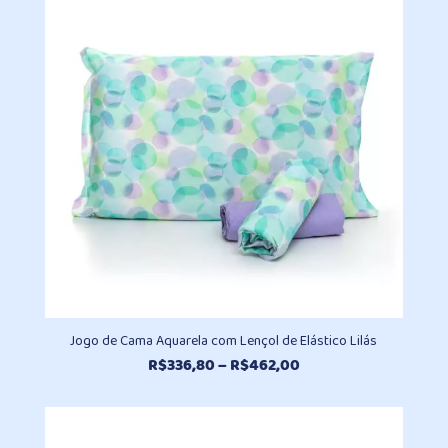
através
R$462,00
Jogo de Cama Aquarela com Lençol de Elástico Lilás
Faixa
R$
336,80
–
R$
462,00
de
preço:
R$336,80