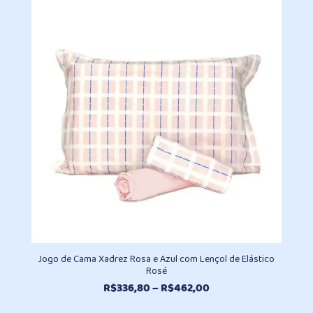
era:
é:
R$424,70.
R$318,80.
Jogo de Cama Xadrez Rosa e Azul com Lençol de Elástico
Rosé
Faixa
R$
336,80
–
R$
462,00
de