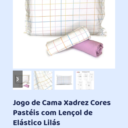
previous
next
slide
slide
Jogo de Cama Xadrez Cores
Pastéis com Lençol de
Elástico Lilás