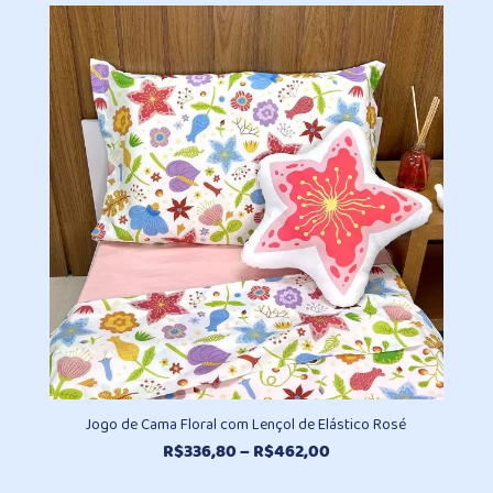
preço:
R$194,10
através
R$390,90
Jogo de Cama Floral com Lençol de Elástico Rosé
Faixa
R$
336,80
–
R$
462,00
de