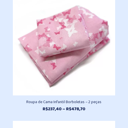
através
R$462,00
Roupa de Cama Infantil Borboletas – 2 peças
Faixa
R$
237,40
–
R$
478,70
de
preço:
R$237,40