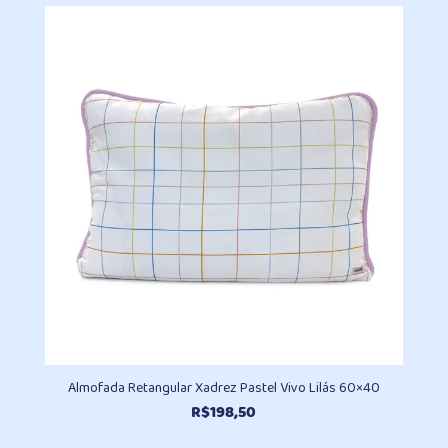
preço:
R$336,80
através
R$462,00
Almofada Retangular Xadrez Pastel Vivo Lilás 60×40
R$
198,50