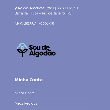
Av. das Américas, 700 Lj. 220-D (2541)
Barra da Tijuca – Rio de Janeiro | RJ
CNPJ 25255194/0001-05
Minha Conta
Minha Conta
Meus Pedidos