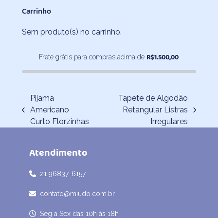
preço:
Carrinho
R$336,80
através
Sem produto(s) no carrinho.
R$462,00
R$
1.500,00
Frete grátis para compras acima de
Pijama
Tapete de Algodão
Americano
Retangular Listras
previous
next
Curto Florzinhas
Irregulares
post:
post:
Atendimento
21 96837-6157
contato@miudo.com.br
Seg a Sex das 10h às 18h