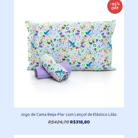
R$359,70
-25%
OFF
através
R$484,70
Jogo de Cama Beija-Flor com Lençol de Elástico Lilás
O
O
R$
424,70
R$
318,80
preço
preço
original
atual