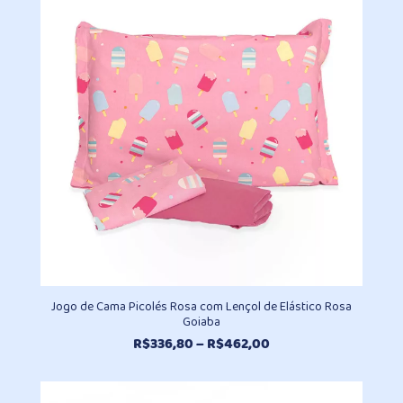
através
R$462,00
Jogo de Cama Picolés Rosa com Lençol de Elástico Rosa
Goiaba
Faixa
R$
336,80
–
R$
462,00
de
preço:
R$336,80