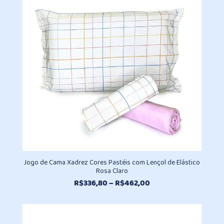
Jogo de Cama Xadrez Cores Pastéis com Lençol de Elástico
Rosa Claro
Faixa
R$
336,80
–
R$
462,00
de
preço:
R$336,80