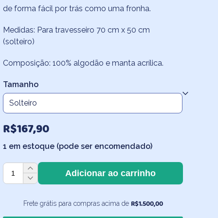
de forma fácil por trás como uma fronha.
R$100,70
através
Medidas: Para travesseiro 70 cm x 50 cm
(solteiro)
R$167,90
Composição: 100% algodão e manta acrílica.
Tamanho
R$
167,90
1 em estoque (pode ser encomendado)
Capa
Adicionar ao carrinho
de
Travesseiro
Capivaras
R$
1.500,00
Frete grátis para compras acima de
Fofas