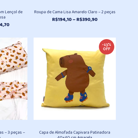
om Lençol de
Roupa de Cama Lisa Amarelo Claro – 2 peças
osa
Faixa
R$
194,10
–
R$
390,90
Faixa
4,70
de
de
preço:
preço:
R$194,10
R$359,70
através
-13%
OFF
através
R$390,90
R$484,70
s – 3 peças –
Capa de Almofada Capivara Patinadora
a
40×40 cm Amarela