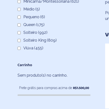
Minicama/Montessoriana
(621)
pe
Médio
(5)
Po
Pequeno
(6)
um
Queen
(175)
Solteiro
(992)
V
Solteiro King
(809)
Viúva
(455)
Carrinho
Sem produto(s) no carrinho.
R$
1.500,00
Frete grátis para compras acima de