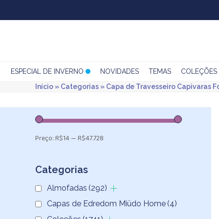
Skip
to
content
ESPECIAL DE INVERNO
NOVIDADES
TEMAS
COLEÇÕES
Início
»
Categorias
»
Capa de Travesseiro Capivaras 
Preço:
R$14
—
R$47.728
Categorias
Almofadas
(292)
Capas de Edredom Miüdo Home
(4)