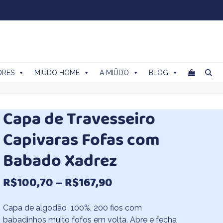
ORES
MIÜDO HOME
A MIÜDO
BLOG
Capa de Travesseiro
Capivaras Fofas com
Babado Xadrez
Faixa
R$
100,70
–
R$
167,90
de
Capa de algodão 100%, 200 fios com
preço:
babadinhos muito fofos em volta. Abre e fecha