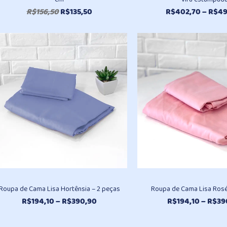
O
O
R$
156,50
R$
135,50
R$
402,70
–
R$
49
preço
preço
original
atual
era:
é:
R$156,50.
R$135,50.
Roupa de Cama Lisa Hortênsia – 2 peças
Roupa de Cama Lisa Rosé
Faixa
R$
194,10
–
R$
390,90
R$
194,10
–
R$
39
de
preço: