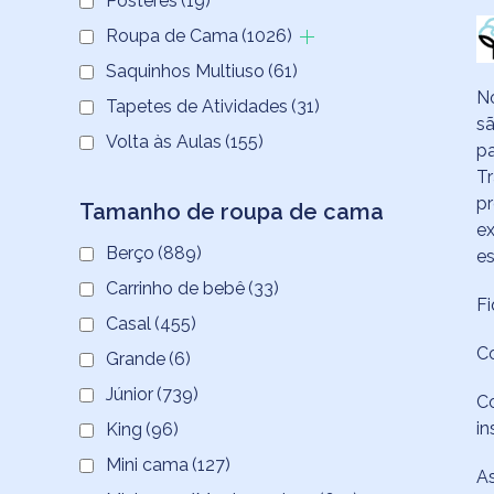
Pôsteres
(19)
Roupa de Cama
(1026)
Saquinhos Multiuso
(61)
N
Tapetes de Atividades
(31)
sã
Volta às Aulas
(155)
pa
T
pr
Tamanho de roupa de cama
ex
Berço
(889)
e
Carrinho de bebê
(33)
Fi
Casal
(455)
Co
Grande
(6)
Júnior
(739)
Co
in
King
(96)
Mini cama
(127)
As