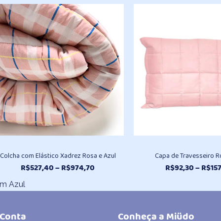
R$194,10
através
R$390,90
Colcha com Elástico Xadrez Rosa e Azul
Capa de Travesseiro R
Faixa
R$
527,40
–
R$
974,70
R$
92,30
–
R$
15
de
cm Azul
preço:
R$527,40
através
 Conta
Conheça a Miüdo