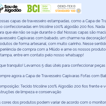
ossas capas de travesseiro estampadas, como a Capa de Tr
o confeccionadas em tricoline 100% algodão 200 fios. Nada
ra que ele não se suje durante o dia! Nossas capas são mac
ravesseiro Capivaras com babado, um charme na decoração!
odutos de forma artesanal, com muito carinho. Nesse sentido
periência de compra com a Miüdo e ame os nossos produtos 
stampa, entre em contato pelo nosso whatsapp!
que tranquilo! Levamos 5 dias úteis para confeccionar peça
mpre agora a Capa de Travesseiro Capivaras Fofas com Baba
mposição: Tecido tricoline 100% Algodão 200 fios frente e v
struções de limpeza e conservação
 cores dos produtos podem variar de acordo com o monitor/