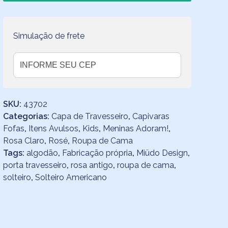
com
Babado
Xadrez
Simulação de frete
quantidade
SKU:
43702
Categorias:
Capa de Travesseiro
,
Capivaras
Fofas
,
Itens Avulsos
,
Kids
,
Meninas Adoram!
,
Rosa Claro
,
Rosé
,
Roupa de Cama
Tags:
algodão
,
Fabricação própria
,
Miüdo Design
,
porta travesseiro
,
rosa antigo
,
roupa de cama
,
solteiro
,
Solteiro Americano