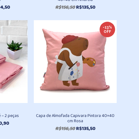
Faixa
O
O
4,50
R$
156,50
R$
135,50
de
preço
preço
preço:
original
atual
R$402,70
era:
é:
-13%
OFF
através
R$156,50.
R$135,50.
R$494,50
 – 2 peças
Capa de Almofada Capivara Pintora 40×40
cm Rosa
Faixa
0,90
O
O
R$
156,50
R$
135,50
de
preço
preço
preço: