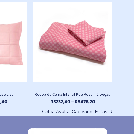
original
atual
R$194,10
era:
é:
através
R$156,50.
R$135,50.
R$390,90
osé Lisa
Roupa de Cama Infantil Poá Rosa – 2 peças
Faixa
Faixa
7,40
R$
237,40
–
R$
478,70
de
de
Calça Avulsa Capivaras Fofas
preço:
preço:
next
R$92,30
R$237,40
post:
através
através