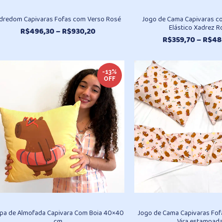
dredom Capivaras Fofas com Verso Rosé
Jogo de Cama Capivaras c
Elástico Xadrez R
Faixa
R$
496,30
–
R$
930,20
R$
359,70
–
R$
48
de
preço:
R$496,30
através
-13%
OFF
R$930,20
pa de Almofada Capivara Com Boia 40×40
Jogo de Cama Capivaras Fofa
cm
Vira estampad