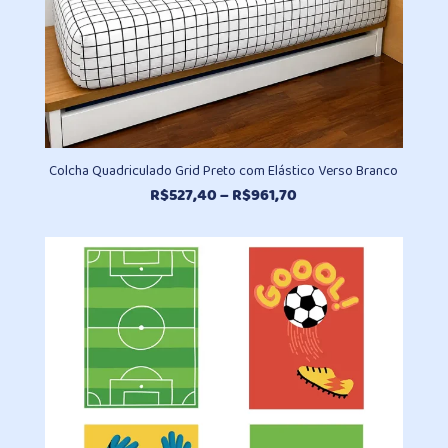
Colcha Quadriculado Grid Preto com Elástico Verso Branco
Faixa
R$
527,40
–
R$
961,70
de
preço:
R$527,40
através
R$961,70