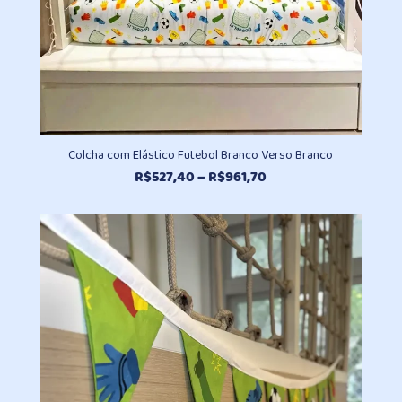
Colcha com Elástico Futebol Branco Verso Branco
Faixa
R$
527,40
–
R$
961,70
de
preço:
R$527,40
através
R$961,70