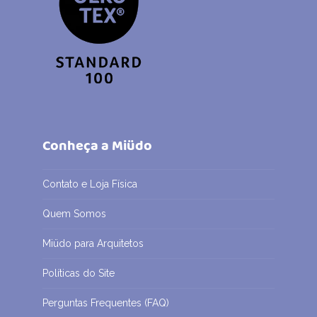
Conheça a Miüdo
Contato e Loja Física
Quem Somos
Miüdo para Arquitetos
Políticas do Site
Perguntas Frequentes (FAQ)