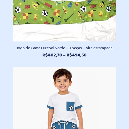
Jogo de Cama Futebol Verde – 3 peças – Vira estampada
Faixa
R$
402,70
–
R$
494,50
de
preço:
R$402,70
através
R$494,50