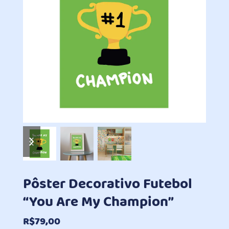
previous
next
slide
slide
Pôster Decorativo Futebol
“You Are My Champion”
R$
79,00