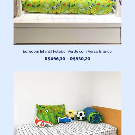
Edredom Infantil Futebol Verde com Verso Branco
Faixa
R$
496,30
–
R$
930,20
de
preço:
R$496,30
através
R$930,20