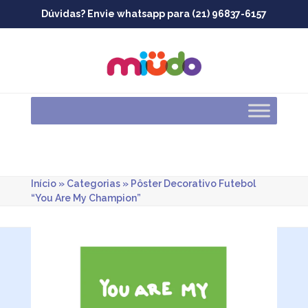
Skip
Dúvidas? Envie whatsapp para (21) 96837-6157
to
content
Início
»
Categorias
»
Pôster Decorativo Futebol
“You Are My Champion”