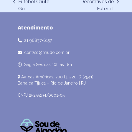
Futebol Chute
Decorativos de
previous
next
Gol
Futebol
post:
post:
Atendimento
21 96837-6157
contato@miudo.com.br
Seg a Sex das 10h às 18h
Av. das Américas, 700 Lj. 220-D (2541)
Barra da Tijuca – Rio de Janeiro | RJ
CNPJ 25255194/0001-05