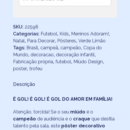
SKU:
22598
Categorias:
Futebol
,
Kids
,
Meninos Adoram!
,
Natal
,
Para Decorar
,
Pôsteres
,
Verde Limão
Tags:
Brasil
,
campeã
,
campeão
,
Copa do
Mundo
,
decoracao
,
decoração infantil
,
Fabricação própria
,
futebol
,
Miüdo Design
,
poster
,
trofeu
Descrição
É GOL! É GOL! É GOL DO AMOR EM FAMÍLIA!
Atenção, torcida! Se o seu
miúdo
é o
campeão
de audiência e o
craque
que desfila
talento pela sala, este
pôster decorativo