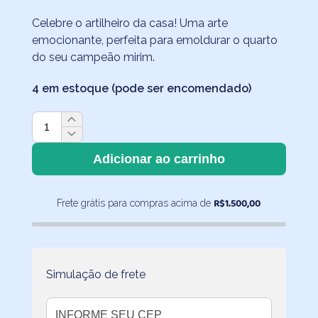
Celebre o artilheiro da casa! Uma arte
emocionante, perfeita para emoldurar o quarto
do seu campeão mirim.
4 em estoque (pode ser encomendado)
Pôster
Decorativo
Futebol
Adicionar ao carrinho
"You
Are
R$
1.500,00
Frete grátis para compras acima de
My
Champion"
quantidade
Simulação de frete