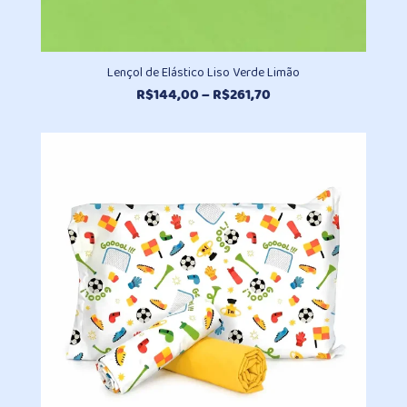
Lençol de Elástico Liso Verde Limão
Faixa
R$
144,00
–
R$
261,70
de
preço:
R$144,00
através
R$261,70