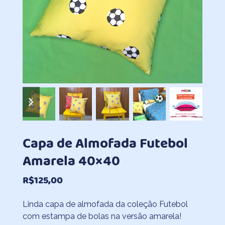
previous
next
slide
slide
Capa de Almofada Futebol
Amarela 40×40
R$
125,00
Linda capa de almofada da coleção Futebol
com estampa de bolas na versão amarela!