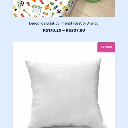
Lençol de Elástico Infantil Futebol Branco
Faixa
R$
170,20
–
R$
307,80
de
preço:
+ Amado
R$170,20
através
R$307,80