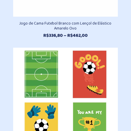
Jogo de Cama Futebol Branco com Lençol de Elástico
Amarelo Ovo
Faixa
R$
336,80
–
R$
462,00
de
preço:
R$336,80
através
R$462,00