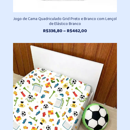
Jogo de Cama Quadriculado Grid Preto e Branco com Lençol
de Elástico Branco
Faixa
R$
336,80
–
R$
462,00
de
preço:
R$336,80
através
R$462,00