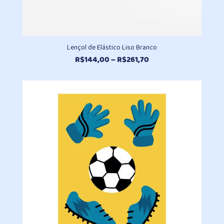
Lençol de Elástico Liso Branco
Faixa
R$
144,00
–
R$
261,70
de
preço:
R$144,00
através
R$261,70