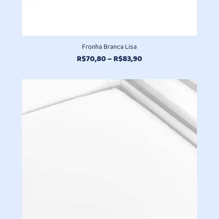
Fronha Branca Lisa
Faixa
R$
70,80
–
R$
83,90
de
preço:
R$70,80
através
R$83,90