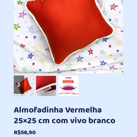
previous
next
slide
slide
Almofadinha Vermelha
25×25 cm com vivo branco
R$
56,90