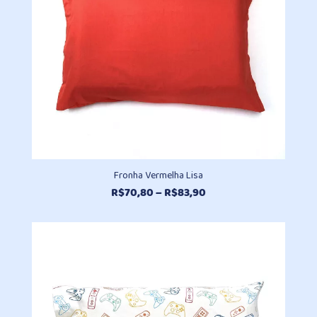
Fronha Vermelha Lisa
Faixa
R$
70,80
–
R$
83,90
de
preço:
R$70,80
através
R$83,90