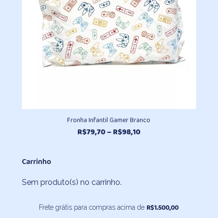
Fronha Infantil Gamer Branco
Faixa
R$
79,70
–
R$
98,10
de
preço:
Carrinho
R$79,70
através
Sem produto(s) no carrinho.
R$98,10
R$
1.500,00
Frete grátis para compras acima de