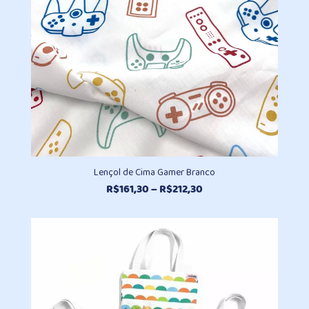
Lençol de Cima Gamer Branco
Faixa
R$
161,30
–
R$
212,30
de
preço:
R$161,30
através
R$212,30