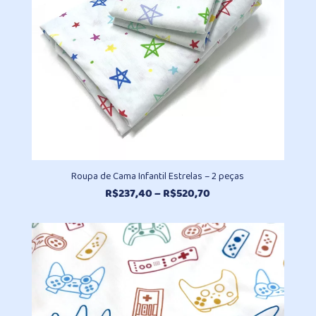
Roupa de Cama Infantil Estrelas – 2 peças
Faixa
R$
237,40
–
R$
520,70
de
preço:
R$237,40
através
R$520,70