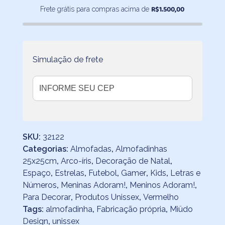
R$
1.500,00
Frete grátis para compras acima de
vivo
branco
quantidade
Simulação de frete
SKU:
32122
Categorias:
Almofadas
,
Almofadinhas
25x25cm
,
Arco-íris
,
Decoração de Natal
,
Espaço
,
Estrelas
,
Futebol
,
Gamer
,
Kids
,
Letras e
Números
,
Meninas Adoram!
,
Meninos Adoram!
,
Para Decorar
,
Produtos Unissex
,
Vermelho
Tags:
almofadinha
,
Fabricação própria
,
Miüdo
Design
,
unissex