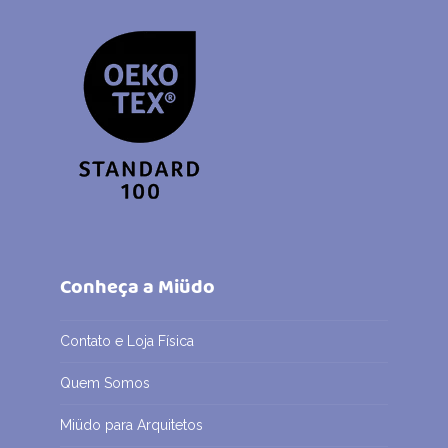
Conheça a Miüdo
Contato e Loja Física
Quem Somos
Miüdo para Arquitetos