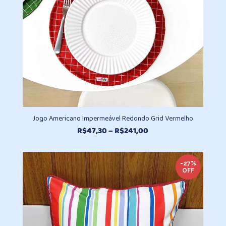
Jogo Americano Impermeável Redondo Grid Vermelho
Faixa
R$
47,30
–
R$
241,00
de
preço:
R$47,30
-27%
OFF
através
R$241,00