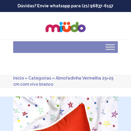
Skip
Dúvidas? Envie whatsapp para (21) 96837-6157
to
content
Início
»
Categorias
»
Almofadinha Vermelha 25×25
cm com vivo branco