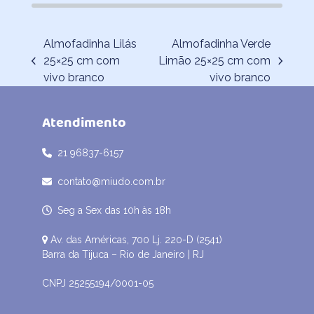
Almofadinha Lilás
Almofadinha Verde
25×25 cm com
Limão 25×25 cm com
previous
next
vivo branco
vivo branco
post:
post:
Atendimento
21 96837-6157
contato@miudo.com.br
Seg a Sex das 10h às 18h
Av. das Américas, 700 Lj. 220-D (2541)
Barra da Tijuca – Rio de Janeiro | RJ
CNPJ 25255194/0001-05