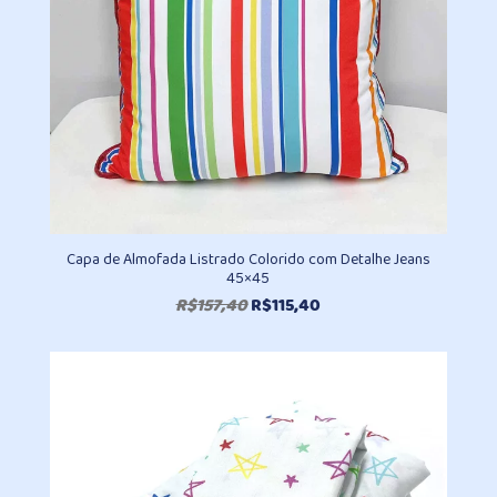
Capa de Almofada Listrado Colorido com Detalhe Jeans
45×45
O
O
R$
157,40
R$
115,40
preço
preço
original
atual
era:
é:
R$157,40.
R$115,40.