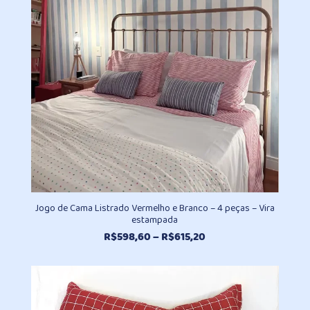
Jogo de Cama Listrado Vermelho e Branco – 4 peças – Vira
estampada
Faixa
R$
598,60
–
R$
615,20
de
preço:
R$598,60
através