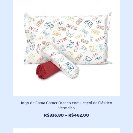
através
R$407,90
Jogo de Cama Gamer Branco com Lençol de Elástico
Vermelho
Faixa
R$
336,80
–
R$
462,00
de
preço: