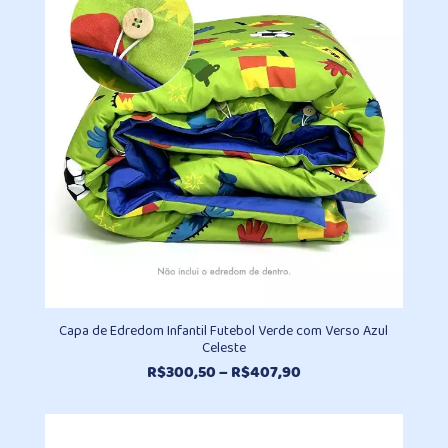
R$390,90
Capa de Edredom Infantil Futebol Verde com Verso Azul
Celeste
Faixa
R$
300,50
–
R$
407,90
de
preço:
R$300,50