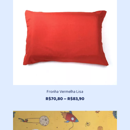
Fronha Vermelha Lisa
Faixa
R$
70,80
–
R$
83,90
de
preço:
R$70,80
através