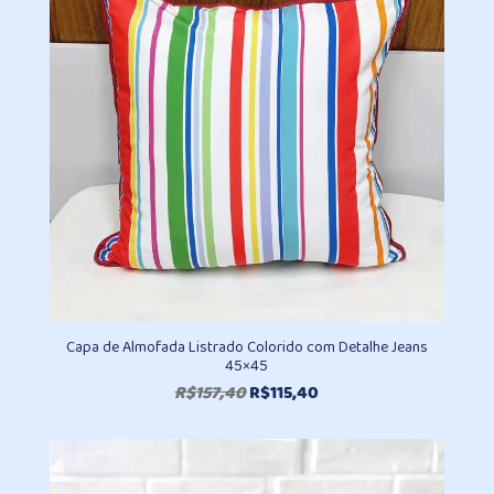
Capa de Almofada Listrado Colorido com Detalhe Jeans
45×45
O
O
R$
157,40
R$
115,40
preço
preço
original
atual
era:
é:
R$157,40.
R$115,40.