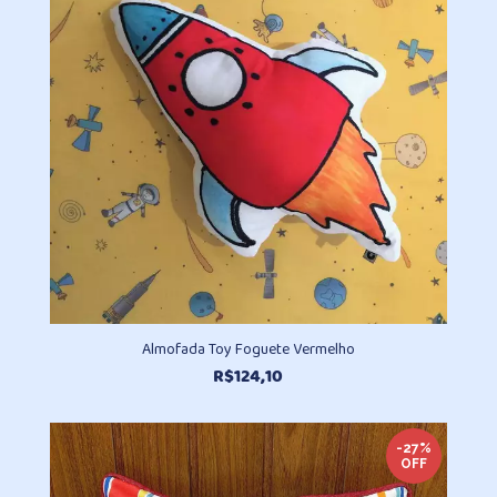
R$83,90
Almofada Toy Foguete Vermelho
R$
124,10
-27%
OFF