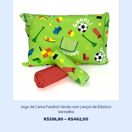
R$336,80
através
R$462,00
Jogo de Cama Futebol Verde com Lençol de Elástico
Vermelho
Faixa
R$
336,80
–
R$
462,00
de
preço: