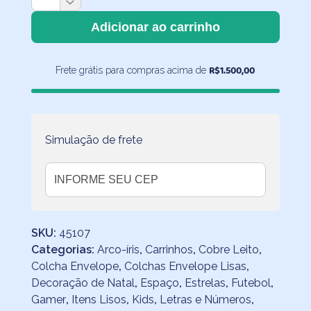
com
Elástico
Adicionar ao carrinho
Lisa
Vermelha
R$
1.500,00
Frete grátis para compras acima de
quantidade
Simulação de frete
SKU:
45107
Categorias:
Arco-íris
,
Carrinhos
,
Cobre Leito
,
Colcha Envelope
,
Colchas Envelope Lisas
,
Decoração de Natal
,
Espaço
,
Estrelas
,
Futebol
,
Gamer
,
Itens Lisos
,
Kids
,
Letras e Números
,