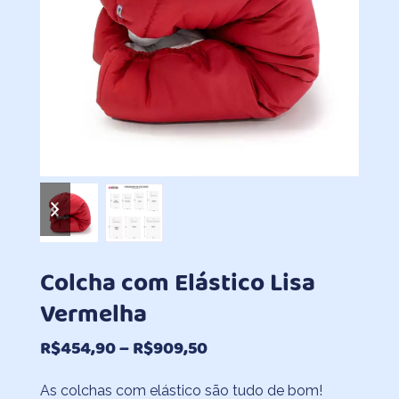
previous
next
slide
slide
Colcha com Elástico Lisa
Vermelha
Faixa
R$
454,90
–
R$
909,50
de
As colchas com elástico são tudo de bom!