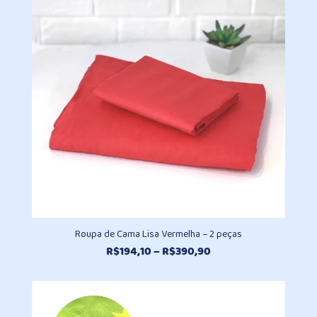
Roupa de Cama Lisa Vermelha – 2 peças
Faixa
R$
194,10
–
R$
390,90
de
preço:
R$194,10
através