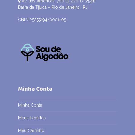
Av. das Américas, 700 Lj. 220-D (2541)
Barra da Tijuca – Rio de Janeiro | RJ
CNPJ 25255194/0001-05
Minha Conta
Minha Conta
Meus Pedidos
Meu Carrinho