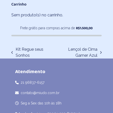
Carrinho
R$336,80
através
Sem produto(s) no carrinho.
R$462,00
R$
1.500,00
Frete grátis para compras acima de
Kit Regue seus
Lençol de Cima
previous
next
Sonhos
Gamer Azul
post:
post:
Atendimento
21 96837-6157
contato@miudo.com.br
Seg a Sex das 10h às 18h