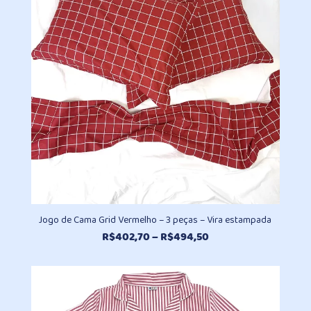
R$615,20
Jogo de Cama Grid Vermelho – 3 peças – Vira estampada
Faixa
R$
402,70
–
R$
494,50
de
preço:
R$402,70
através