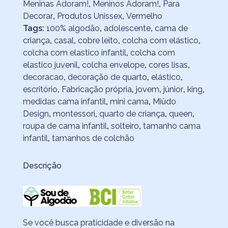
Meninas Adoram!
,
Meninos Adoram!
,
Para
Decorar
,
Produtos Unissex
,
Vermelho
Tags:
100% algodão
,
adolescente
,
cama de
criança
,
casal
,
cobre leito
,
colcha com elástico
,
colcha com elastico infantil
,
colcha com
elastico juvenil
,
colcha envelope
,
cores lisas
,
decoracao
,
decoração de quarto
,
elástico
,
escritório
,
Fabricação própria
,
jovem
,
júnior
,
king
,
medidas cama infantil
,
mini cama
,
Miüdo
Design
,
montessori
,
quarto de criança
,
queen
,
roupa de cama infantil
,
solteiro
,
tamanho cama
infantil
,
tamanhos de colchão
Descrição
Se você busca praticidade e diversão na