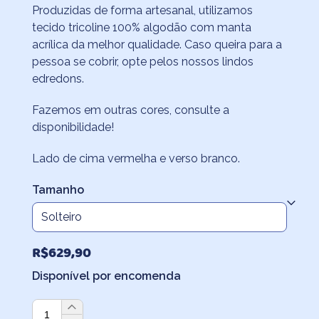
preço:
Produzidas de forma artesanal, utilizamos
R$454,90
tecido tricoline 100% algodão com manta
através
acrílica da melhor qualidade. Caso queira para a
pessoa se cobrir, opte pelos nossos lindos
R$909,50
edredons.
Fazemos em outras cores, consulte a
disponibilidade!
Lado de cima vermelha e verso branco.
Tamanho
R$
629,90
Disponível por encomenda
Colcha