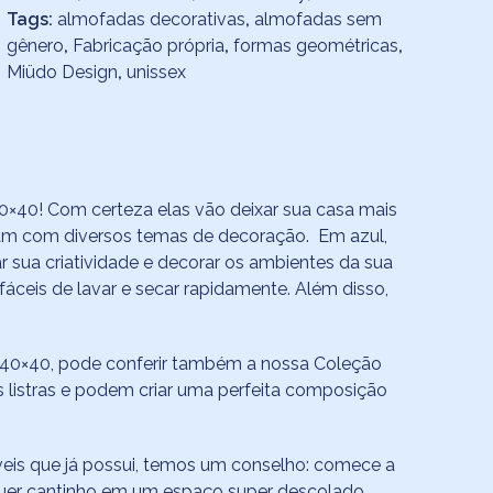
Tags:
almofadas decorativas
,
almofadas sem
gênero
,
Fabricação própria
,
formas geométricas
,
Miüdo Design
,
unissex
0×40! Com certeza elas vão deixar sua casa mais
binam com diversos temas de decoração. Em azul,
ar sua criatividade e decorar os ambientes da sua
 fáceis de lavar e secar rapidamente. Além disso,
 40×40, pode conferir também a nossa Coleção
listras e podem criar uma perfeita composição
eis que já possui, temos um conselho: comece a
quer cantinho em um espaço super descolado.