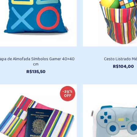
apa de Almofada Símbolos Gamer 40×40
Cesto Listrado M
cm
R$
104,00
R$
135,50
-29%
OFF