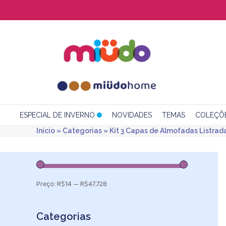
Skip
to
content
ESPECIAL DE INVERNO
NOVIDADES
TEMAS
COLEÇÕ
Início
»
Categorias
»
Kit 3 Capas de Almofadas Listrad
Preço:
R$14
—
R$47.728
Categorias