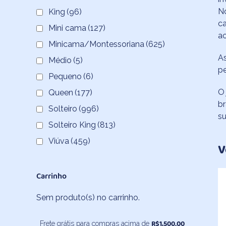
No
King
(96)
ca
Mini cama
(127)
a
Minicama/Montessoriana
(625)
As
Médio
(5)
pe
Pequeno
(6)
O 
Queen
(177)
br
Solteiro
(996)
s
Solteiro King
(813)
Viúva
(459)
V
Carrinho
Sem produto(s) no carrinho.
R$
1.500,00
Frete grátis para compras acima de