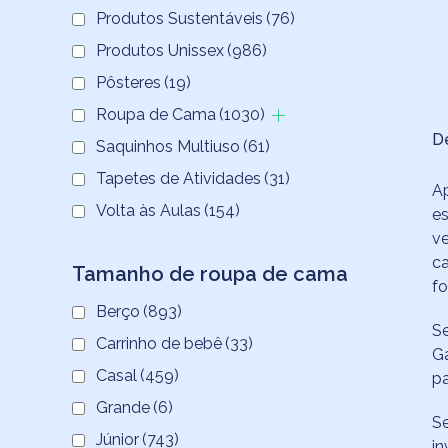
Produtos Sustentáveis
(76)
Produtos Unissex
(986)
Pôsteres
(19)
Roupa de Cama
(1030)
D
Saquinhos Multiuso
(61)
Tapetes de Atividades
(31)
Ap
Volta às Aulas
(154)
es
ve
ca
Tamanho de roupa de cama
fo
Berço
(893)
Se
Carrinho de bebê
(33)
Ga
Casal
(459)
pa
Grande
(6)
Se
Júnior
(743)
in