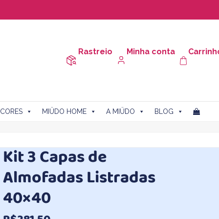
Rastreio
Minha conta
Carrinh
CORES
MIÜDO HOME
A MIÜDO
BLOG
Kit 3 Capas de
Almofadas Listradas
40×40