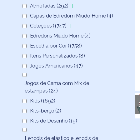
Almofadas
(292)
Capas de Edredom Miüdo Home
(4)
Coleções
(1747)
Edredons Miüdo Home
(4)
Escolha por Cor
(1758)
Itens Personalizados
(8)
Jogos Americanos
(47)
Jogos de Cama com Mix de
estampas
(24)
Kids
(1692)
Kits-berço
(2)
Kits de Desenho
(19)
Lençóis de elástico e lençóis de