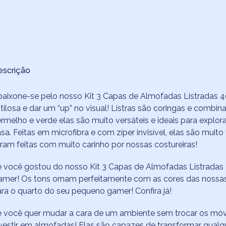
escrição
aixone-se pelo nosso Kit 3 Capas de Almofadas Listradas 4
tilosa e dar um “up” no visual! Listras são coringas e com
rmelho e verde elas são muito versáteis e ideais para explor
sa. Feitas em microfibra e com zíper invisível, elas são muito
ram feitas com muito carinho por nossas costureiras!
 você gostou do nosso Kit 3 Capas de Almofadas Listradas
mer! Os tons ornam perfeitamente com as cores das nossas 
ra o quarto do seu pequeno gamer! Confira já!
 você quer mudar a cara de um ambiente sem trocar os móv
vestir em almofadas! Elas são capazes de transformar qual