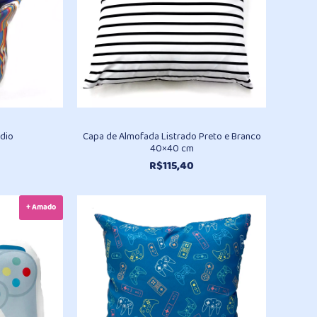
édio
Capa de Almofada Listrado Preto e Branco
40×40 cm
R$
115,40
+ Amado