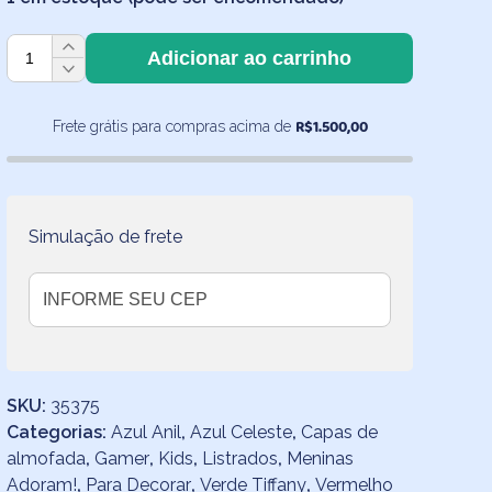
Kit
Adicionar ao carrinho
3
Capas
de
R$
1.500,00
Frete grátis para compras acima de
Almofadas
Listradas
40x40
quantidade
Simulação de frete
SKU:
35375
Categorias:
Azul Anil
,
Azul Celeste
,
Capas de
almofada
,
Gamer
,
Kids
,
Listrados
,
Meninas
Adoram!
,
Para Decorar
,
Verde Tiffany
,
Vermelho