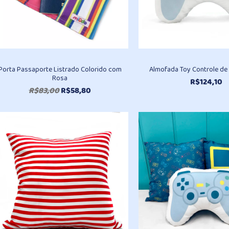
Porta Passaporte Listrado Colorido com
Almofada Toy Controle d
Rosa
R$
124,10
O
O
R$
83,00
R$
58,80
preço
preço
original
atual
era:
é:
R$83,00.
R$58,80.