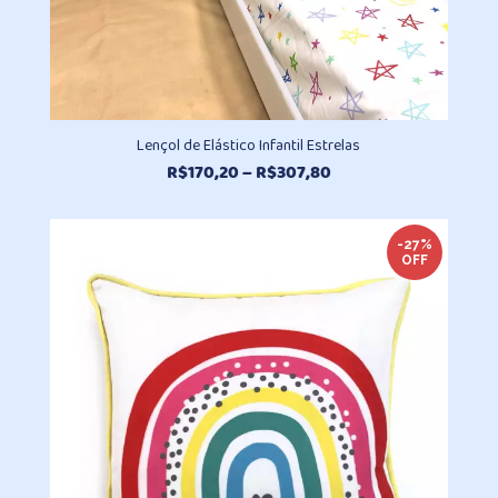
Lençol de Elástico Infantil Estrelas
Faixa
R$
170,20
–
R$
307,80
de
preço:
R$170,20
-27%
OFF
através
R$307,80