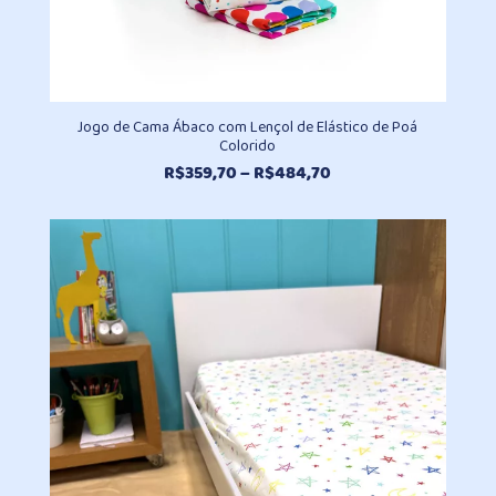
Jogo de Cama Ábaco com Lençol de Elástico de Poá
Colorido
Faixa
R$
359,70
–
R$
484,70
de
preço:
R$359,70
através
R$484,70