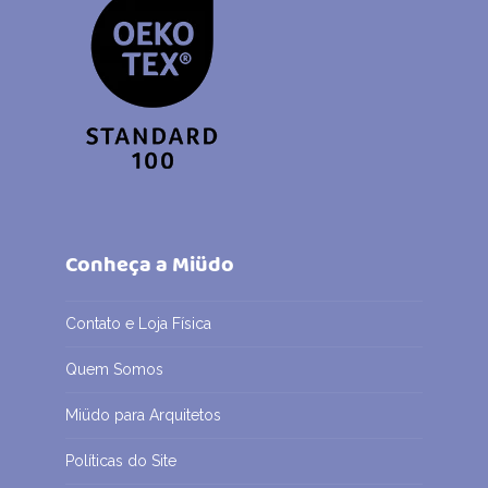
Conheça a Miüdo
Contato e Loja Física
Quem Somos
Miüdo para Arquitetos
Políticas do Site