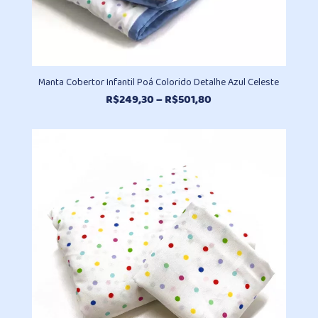
Manta Cobertor Infantil Poá Colorido Detalhe Azul Celeste
Faixa
R$
249,30
–
R$
501,80
de
preço:
R$249,30
através
R$501,80