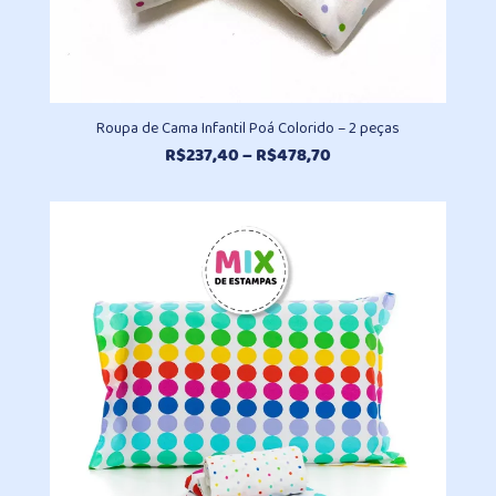
Roupa de Cama Infantil Poá Colorido – 2 peças
Faixa
R$
237,40
–
R$
478,70
de
preço:
R$237,40
através
R$478,70