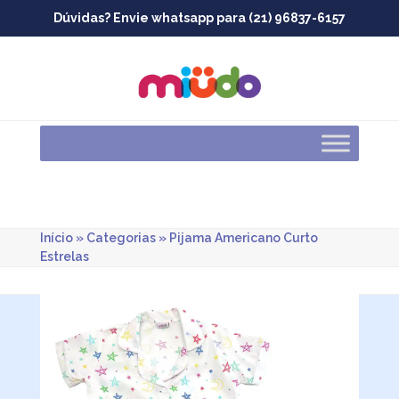
Skip
Dúvidas? Envie whatsapp para (21) 96837-6157
to
content
Início
»
Categorias
»
Pijama Americano Curto
Estrelas