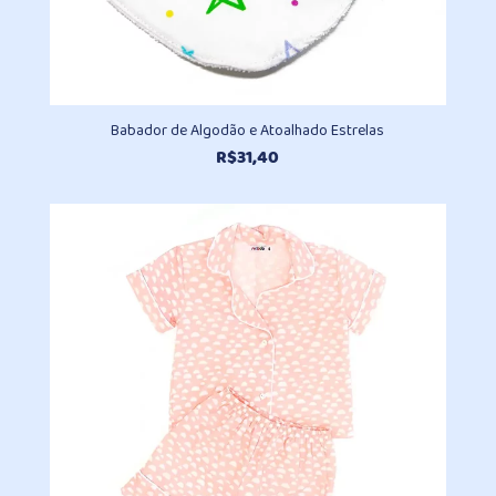
Babador de Algodão e Atoalhado Estrelas
R$
31,40