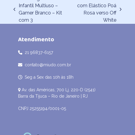
Infantil Multiuso –
com Elástico Poá
previous
next
Gamer Branco – Kit
Rosa verso Off
post:
post:
com 3
White
Atendimento
21 96837-6157
contato@miudo.com.br
Seg a Sex das 10h às 18h
Av. das Américas, 700 Lj. 220-D (2541)
Barra da Tijuca – Rio de Janeiro | RJ
CNPJ 25255194/0001-05