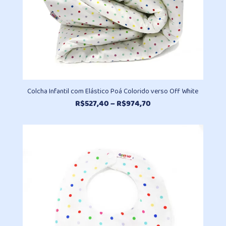
Colcha Infantil com Elástico Poá Colorido verso Off White
Faixa
R$
527,40
–
R$
974,70
de
preço:
R$527,40
através
R$974,70