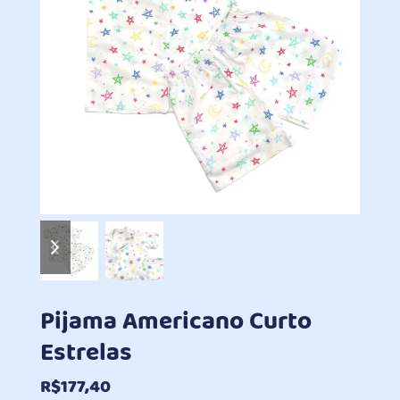
previous
next
slide
slide
Pijama Americano Curto
Estrelas
R$
177,40