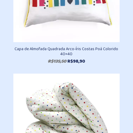
Capa de Almofada Quadrada Arco-Íris Costas Poá Colorido
40×40
O
O
R$
135,50
R$
98,90
preço
preço
original
atual
era:
é:
R$135,50.
R$98,90.