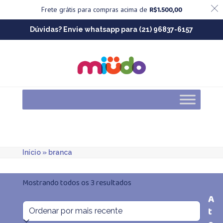
R$
1.500,00
Frete grátis para compras acima de
Skip
Dúvidas? Envie whatsapp para (21) 96837-6157
to
content
Início
»
branca
Classificado
Mostrando todos os 3 resultados
A
por
t
mais