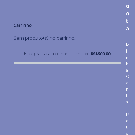
de
o
preço:
n
R$70,80
t
através
Carrinho
a
R$83,90
Sem produto(s) no carrinho.
M
i
R$
1.500,00
Frete grátis para compras acima de
n
h
a
C
o
n
t
a
M
e
u
s