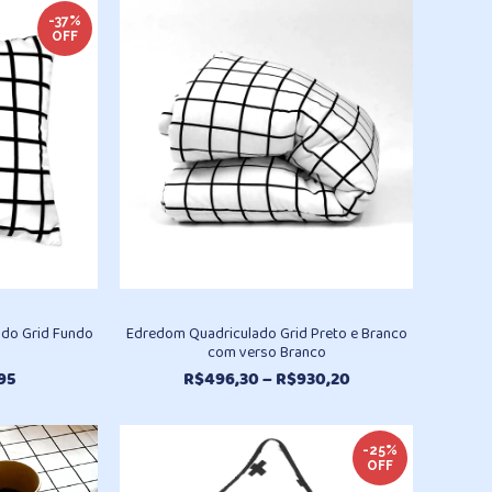
é:
R$496,30
-37%
OFF
,40.
R$83,90.
através
R$930,20
ado Grid Fundo
Edredom Quadriculado Grid Preto e Branco
com verso Branco
O
Faixa
,95
R$
496,30
–
R$
930,20
o
preço
de
nal
atual
preço:
é:
R$496,30
-25%
OFF
00.
R$51,95.
através