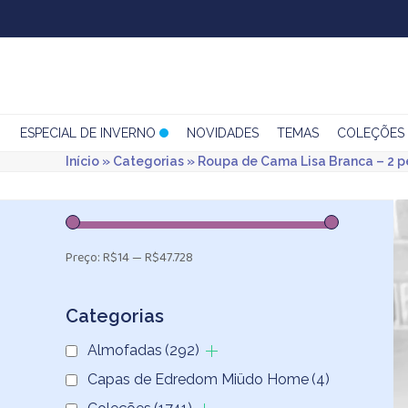
Skip
to
content
ESPECIAL DE INVERNO
NOVIDADES
TEMAS
COLEÇÕES
Início
»
Categorias
»
Roupa de Cama Lisa Branca – 2 
Preço:
R$14
—
R$47.728
Categorias
Almofadas
(292)
Capas de Edredom Miüdo Home
(4)