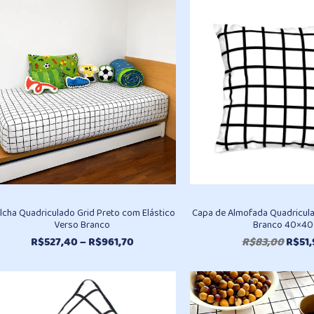
era:
R$157
lcha Quadriculado Grid Preto com Elástico
Capa de Almofada Quadricul
Verso Branco
Branco 40×40
Faixa
O
R$
527,40
–
R$
961,70
R$
83,00
R$
51
de
preç
preço:
origi
R$527,40
era:
através
R$83,