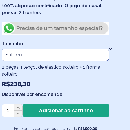
através
100% algodão certificado. O jogo de casal
possui 2 fronhas.
R$390,90
Tamanho
2 peças: 1 lençol de elástico solteiro + 1 fronha
solteiro
R$
238,30
Disponível por encomenda
Roupa
Adicionar ao carrinho
de
Cama
Lisa
R$
1.500,00
Frete grátis para compras acima de