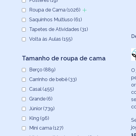
Pôsteres
(19)
Roupa de Cama
(1026)
Saquinhos Multiuso
(61)
Tapetes de Atividades
(31)
D
Volta às Aulas
(155)
Tamanho de roupa de cama
Berço
(889)
O 
pe
Carrinho de bebê
(33)
or
Casal
(455)
c
Grande
(6)
se
co
Júnior
(739)
King
(96)
Se
j
Mini cama
(127)
1