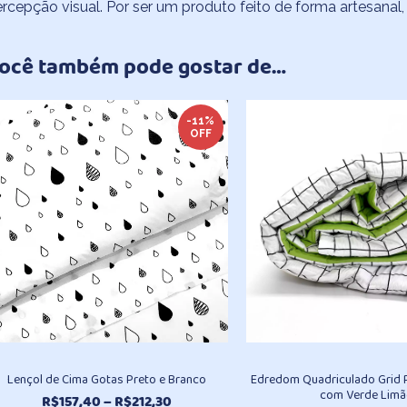
rcepção visual. Por ser um produto feito de forma artesanal
ocê também pode gostar de…
-11%
OFF
Lençol de Cima Gotas Preto e Branco
Edredom Quadriculado Grid 
com Verde Lim
Faixa
R$
157,40
–
R$
212,30