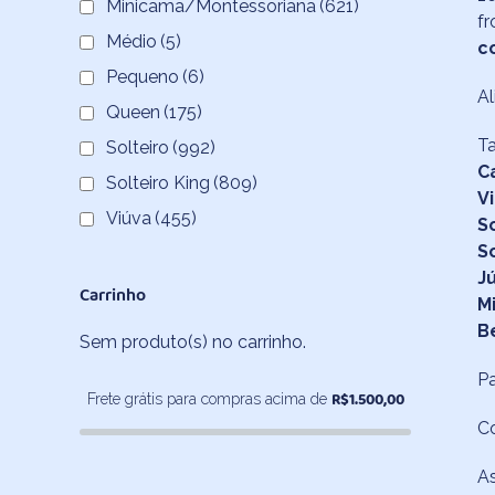
Minicama/Montessoriana
(621)
fr
Médio
(5)
c
Pequeno
(6)
Al
Queen
(175)
Ta
Solteiro
(992)
C
Solteiro King
(809)
V
Viúva
(455)
S
S
Jú
Carrinho
M
B
Sem produto(s) no carrinho.
Pa
R$
1.500,00
Frete grátis para compras acima de
C
As