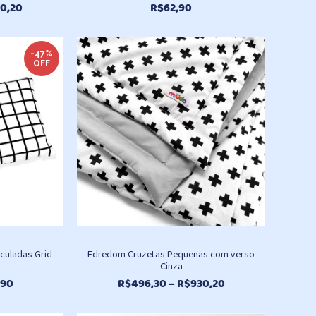
Faixa
0,20
R$
62,90
de
preço:
R$496,30
-47%
OFF
através
R$930,20
culadas Grid
Edredom Cruzetas Pequenas com verso
Cinza
O
Faixa
,90
R$
496,30
–
R$
930,20
o
preço
de
nal
atual
preço: