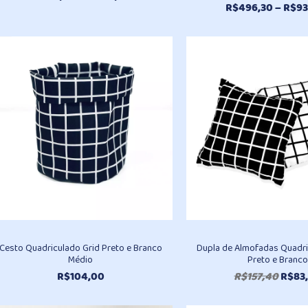
R$
496,30
–
R$
93
de
preço:
R$157,40
através
R$212,30
Cesto Quadriculado Grid Preto e Branco
Dupla de Almofadas Quadri
Médio
Preto e Branco
O
R$
104,00
R$
157,40
R$
83
preç
origi