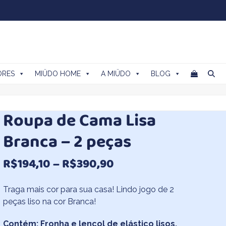
ORES
MIÜDO HOME
A MIÜDO
BLOG
Roupa de Cama Lisa
Branca – 2 peças
Faixa
R$
194,10
–
R$
390,90
de
Traga mais cor para sua casa! Lindo jogo de 2
preço:
peças liso na cor Branca!
R$194,10
Contém: Fronha e lençol de elástico lisos,