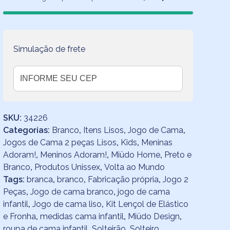
Branca
-
2
peças
Simulação de frete
quantidade
SKU:
34226
Categorias:
Branco
,
Itens Lisos
,
Jogo de Cama
,
Jogos de Cama 2 peças Lisos
,
Kids
,
Meninas
Adoram!
,
Meninos Adoram!
,
Miüdo Home
,
Preto e
Branco
,
Produtos Unissex
,
Volta ao Mundo
Tags:
branca
,
branco
,
Fabricação própria
,
Jogo 2
Peças
,
Jogo de cama branco
,
jogo de cama
infantil
,
Jogo de cama liso
,
Kit Lençol de Elástico
e Fronha
,
medidas cama infantil
,
Miüdo Design
,
roupa de cama infantil
,
Solteirão
,
Solteiro