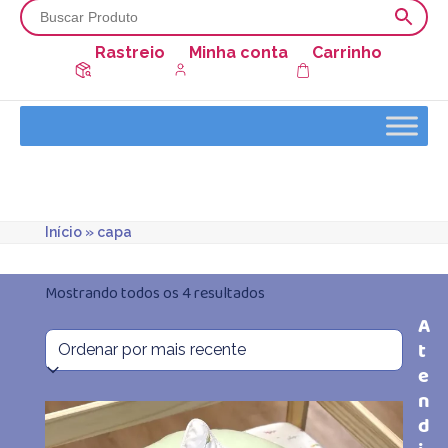
Rastreio
Minha conta
Carrinho
Início
»
capa
Classificado
Mostrando todos os 4 resultados
A
por
t
mais
e
n
recente
d