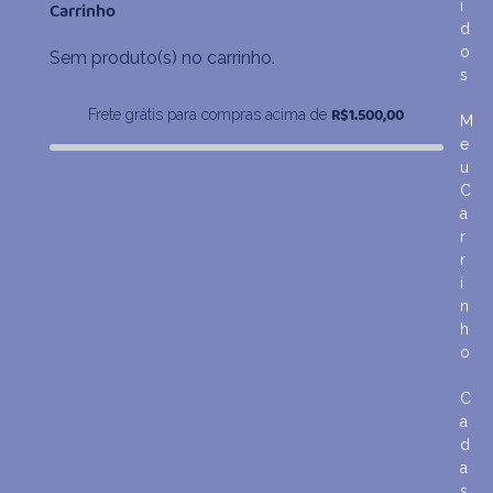
i
Carrinho
d
o
Sem produto(s) no carrinho.
s
R$
1.500,00
Frete grátis para compras acima de
M
e
u
C
a
r
r
i
n
h
o
C
a
d
a
s