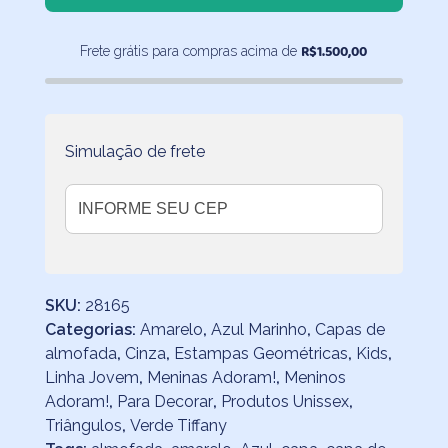
de
Almofadas
R$
1.500,00
Frete grátis para compras acima de
Triângulos
Grandes
40x40
cm
quantidade
Simulação de frete
SKU:
28165
Categorias:
Amarelo
,
Azul Marinho
,
Capas de
almofada
,
Cinza
,
Estampas Geométricas
,
Kids
,
Linha Jovem
,
Meninas Adoram!
,
Meninos
Adoram!
,
Para Decorar
,
Produtos Unissex
,
Triângulos
,
Verde Tiffany