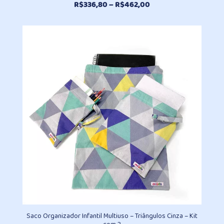
Faixa
R$
336,80
–
R$
462,00
de
preço:
R$336,80
através
R$462,00
Saco Organizador Infantil Multiuso – Triângulos Cinza – Kit