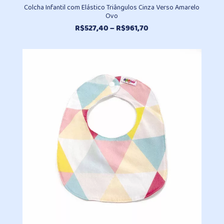
Colcha Infantil com Elástico Triângulos Cinza Verso Amarelo
Ovo
Faixa
R$
527,40
–
R$
961,70
de
preço:
R$527,40
através
R$961,70