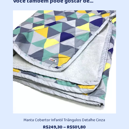
Você também pode gostar de…
Manta Cobertor Infantil Triângulos Detalhe Cinza
Faixa
R$
249,30
–
R$
501,80