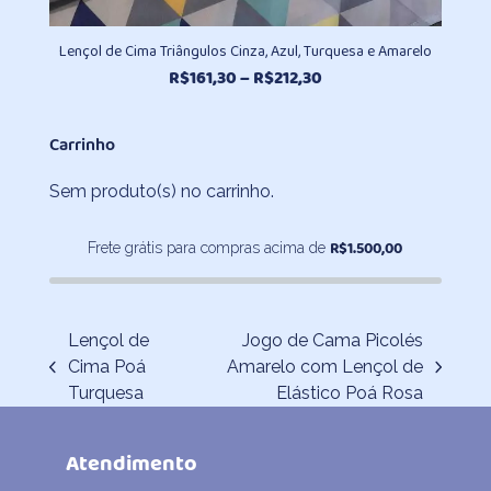
Lençol de Cima Triângulos Cinza, Azul, Turquesa e Amarelo
Faixa
R$
161,30
–
R$
212,30
de
preço:
Carrinho
R$161,30
através
Sem produto(s) no carrinho.
R$212,30
R$
1.500,00
Frete grátis para compras acima de
Lençol de
Jogo de Cama Picolés
Cima Poá
Amarelo com Lençol de
previous
next
Turquesa
Elástico Poá Rosa
post:
post:
Atendimento