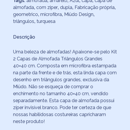
Tags:
almofada
,
amarelo
,
Azul
,
capa
,
capa de
almofada
,
com ziper
,
dupla
,
Fabricação própria
,
geometrico
,
microfibra
,
Miüdo Design
,
triângulos
,
turquesa
Descrição
Uma beleza de almofadas! Apaixone-se pelo Kit
2 Capas de Almofada Triângulos Grandes
40×40 cm. Composta em microfibra estampada
na parte da frente e de trás, esta linda capa com
desenho em triângulos grandes, exclusiva da
Miüdo. Não se esqueça de comprar o
enchimento no tamanho 40×40 cm, vendido
separadamente. Esta capa de almofada possui
zíper invisível branco. Pode ter certeza de que
nossas habilidosas costureiras capricharam
neste produto!