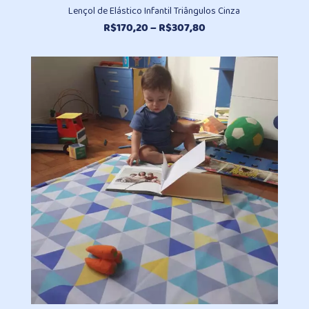
Lençol de Elástico Infantil Triângulos Cinza
Faixa
R$
170,20
–
R$
307,80
de
preço:
R$170,20
através
R$307,80