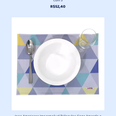
com 3
R$
52,40