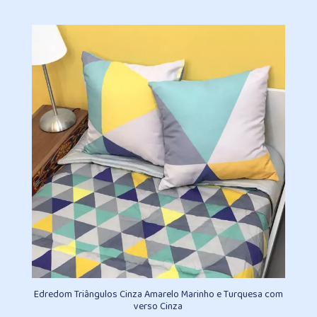
de
preço:
R$249,30
através
R$501,80
Edredom Triângulos Cinza Amarelo Marinho e Turquesa com
verso Cinza