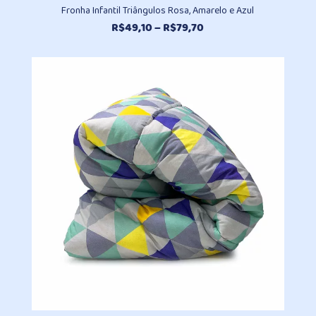
Fronha Infantil Triângulos Rosa, Amarelo e Azul
Faixa
R$
49,10
–
R$
79,70
de
preço:
R$49,10
através
R$79,70