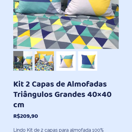
previous
next
slide
slide
Kit 2 Capas de Almofadas
Triângulos Grandes 40×40
cm
R$
209,90
Lindo Kit de 2 capas para almofada 100%