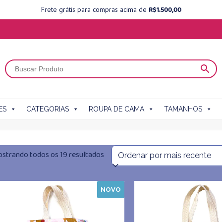
R$
1.500,00
Frete grátis para compras acima de
ES
CATEGORIAS
ROUPA DE CAMA
TAMANHOS
Classificado
strando todos os 19 resultados
por
NOVO
mais
recente