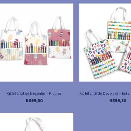
Kit Infantil de Desenho – Picolés
Kit Infantil de Desenho – Est
R$
99,30
R$
99,30