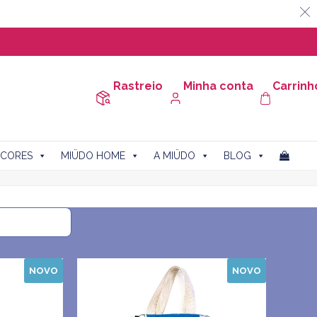
Rastreio
Minha conta
Carrinh
CORES
MIÜDO HOME
A MIÜDO
BLOG
NOVO
NOVO