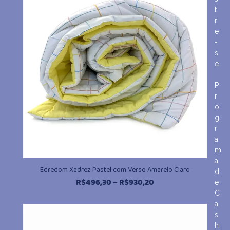
R$930,20
t
r
e
-
s
e
P
r
o
g
r
a
m
a
Edredom Xadrez Pastel com Verso Amarelo Claro
d
Faixa
R$
496,30
–
R$
930,20
e
de
C
preço:
a
R$496,30
s
através
h