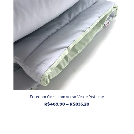
R$930,20
Edredom Cinza com verso Verde Pistache
Faixa
R$
469,90
–
R$
835,20
de
preço:
R$469,90
através