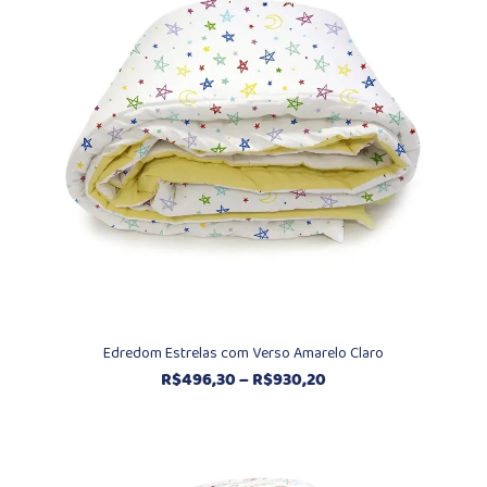
R$930,20
Edredom Estrelas com Verso Amarelo Claro
Faixa
R$
496,30
–
R$
930,20
de
preço:
R$496,30
através