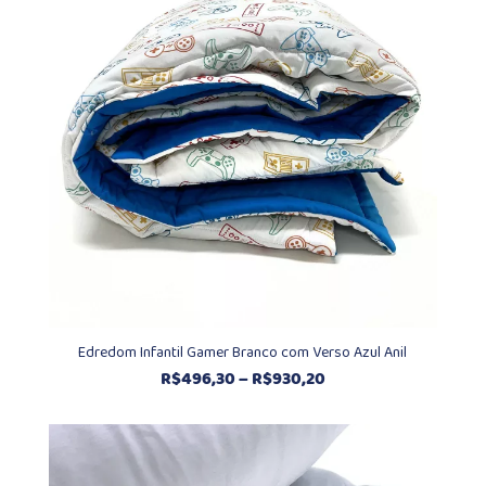
R$930,20
Edredom Infantil Gamer Branco com Verso Azul Anil
Faixa
R$
496,30
–
R$
930,20
de
preço:
R$496,30
através