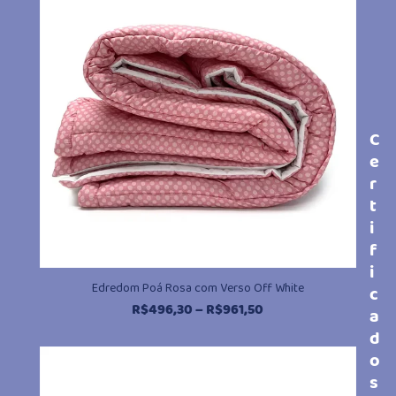
R$930,20
C
e
r
t
i
f
i
Edredom Poá Rosa com Verso Off White
c
Faixa
R$
496,30
–
R$
961,50
a
de
d
preço:
o
R$496,30
s
através