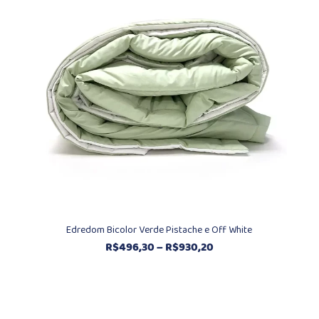
R$835,20
Edredom Bicolor Verde Pistache e Off White
Faixa
R$
496,30
–
R$
930,20
de
preço:
R$496,30
através