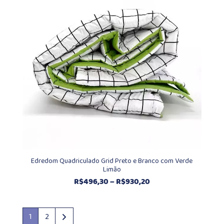
R$930,20
Edredom Quadriculado Grid Preto e Branco com Verde
Limão
Faixa
R$
496,30
–
R$
930,20
de
preço:
R$496,30
1
2