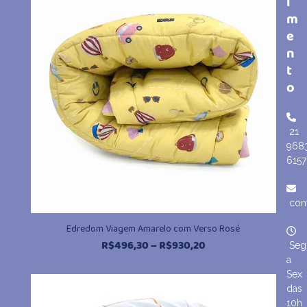
i
m
e
n
t
o
21
968
6157
con
Edredom Viagem Amarelo com Verso Rosé
Faixa
R$
496,30
–
R$
930,20
Seg
de
a
preço:
Sex
R$496,30
das
através
10h