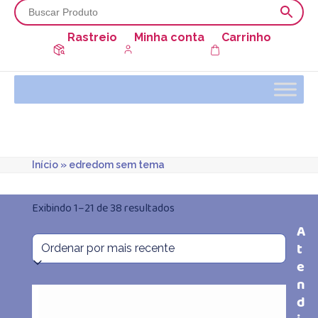
Rastreio
Minha conta
Carrinho
Início
»
edredom sem tema
Classificado
Exibindo 1–21 de 38 resultados
A
por
t
mais
e
n
recente
d