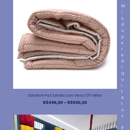
R$930,20
M
i
ü
d
o
p
a
r
a
A
r
q
u
i
t
Edredom Poá Salmão com Verso Off White
e
Faixa
R$
496,30
–
R$
930,20
t
de
o
preço:
s
R$496,30
através
P