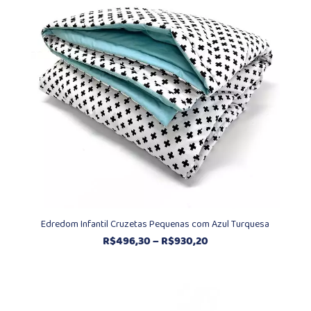
R$930,20
Edredom Infantil Cruzetas Pequenas com Azul Turquesa
Faixa
R$
496,30
–
R$
930,20
de
preço:
R$496,30
através