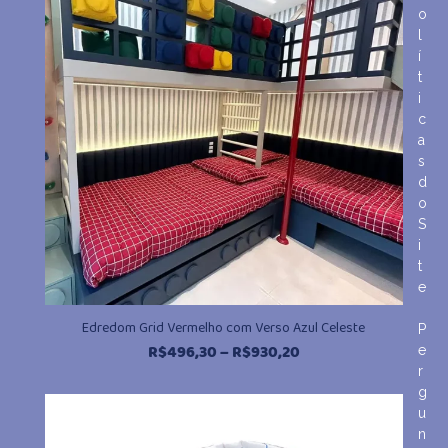
R$930,20
o
l
í
t
i
c
a
s
d
o
S
i
t
e
Edredom Grid Vermelho com Verso Azul Celeste
P
Faixa
R$
496,30
–
R$
930,20
e
de
r
preço:
g
u
R$496,30
n
através