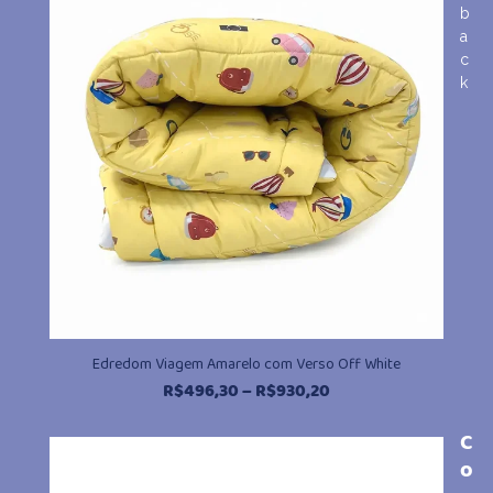
b
R$930,20
a
c
k
Edredom Viagem Amarelo com Verso Off White
Faixa
R$
496,30
–
R$
930,20
de
preço:
C
R$496,30
o
através