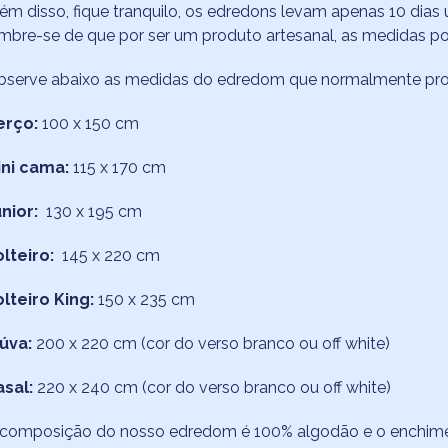
ém disso, fique tranquilo, os edredons levam apenas 10 dias
mbre-se de que por ser um produto artesanal, as medidas p
bserve abaixo as medidas do edredom que normalmente pr
erço:
100 x 150 cm
ini cama:
115 x 170 cm
únior:
130 x 195 cm
lteiro:
145 x 220 cm
olteiro King:
150 x 235 cm
úva:
200 x 220 cm (cor do verso branco ou off white)
asal:
220 x 240 cm (cor do verso branco ou off white)
composição do nosso edredom é 100% algodão e o enchiment