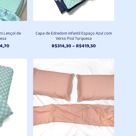
m Lençol de
Capa de Edredom Infantil Espaço Azul com
uesa
Verso Poá Turquesa
Faixa
Faixa
4,70
R$
314,30
–
R$
419,50
de
de
preço:
preço:
R$359,70
R$314,30
através
através
R$484,70
R$419,50