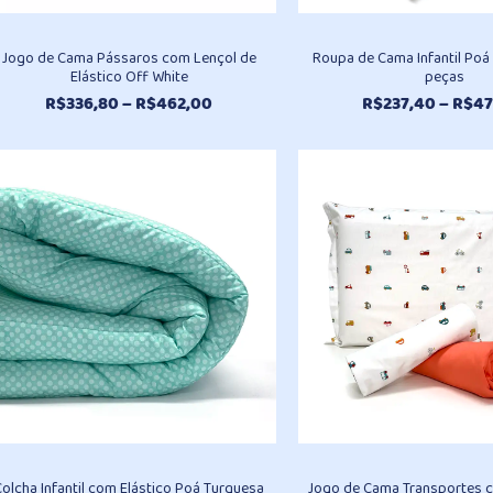
Jogo de Cama Pássaros com Lençol de
Roupa de Cama Infantil Poá
Elástico Off White
peças
Faixa
R$
336,80
–
R$
462,00
R$
237,40
–
R$
47
de
preço:
R$336,80
através
R$462,00
Colcha Infantil com Elástico Poá Turquesa
Jogo de Cama Transportes 