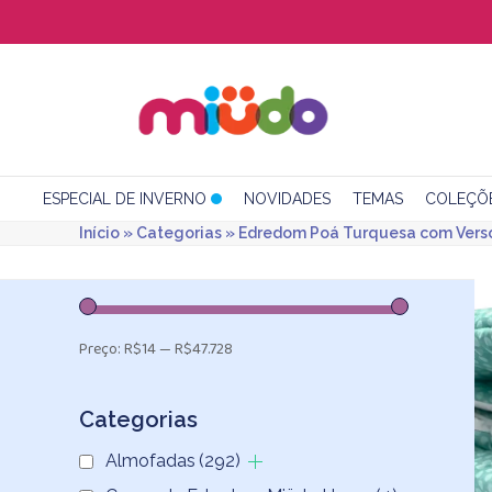
Skip
to
content
ESPECIAL DE INVERNO
NOVIDADES
TEMAS
COLEÇÕ
Início
»
Categorias
»
Edredom Poá Turquesa com Verso
Preço:
R$14
—
R$47.728
Categorias
Almofadas
(292)