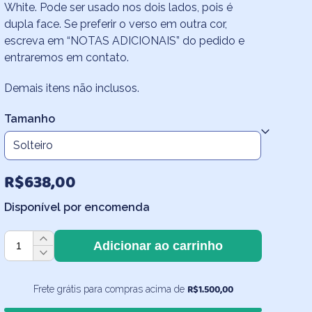
White. Pode ser usado nos dois lados, pois é
R$496,30
dupla face. Se preferir o verso em outra cor,
através
escreva em “NOTAS ADICIONAIS” do pedido e
entraremos em contato.
R$930,20
Demais itens não inclusos.
Tamanho
R$
638,00
Disponível por encomenda
Edredom
Adicionar ao carrinho
Poá
Turquesa
com
R$
1.500,00
Frete grátis para compras acima de
Verso