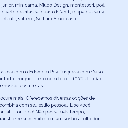
júnior
,
mini cama
,
Miüdo Design
,
montessori
,
poá
,
quarto de criança
,
quarto infantil
,
roupa de cama
infantil
,
solteiro
,
Solteiro Americano
 luxuosa com o Edredom Poá Turquesa com Verso
conforto. Porque é feito com tecido 100% algodão
e nossas costureiras.
rocure mais! Oferecemos diversas opções de
combina com seu estilo pessoal. E se você
contato conosco! Não perca mais tempo,
ransforme suas noites em um sonho acolhedor!