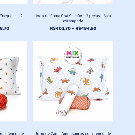
 Turquesa – 2
Jogo de Cama Poá Salmão – 3 peças – Vira
estampada
Faixa
Faixa
8,70
R$
402,70
–
R$
494,50
de
de
preço:
preço:
R$237,40
R$402,70
através
através
R$478,70
R$494,50
com Lençol de
Jogo de Cama Dinossauros com Lençol de