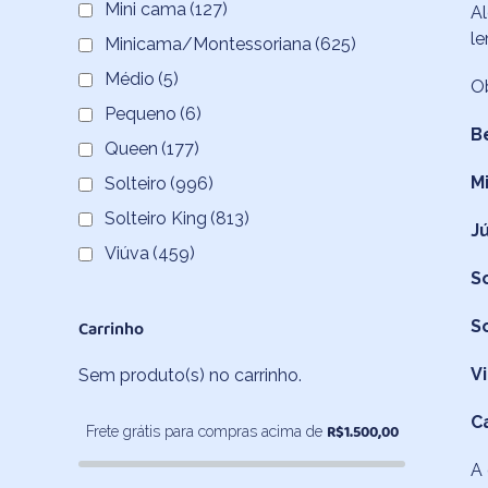
Mini cama
(127)
Al
le
Minicama/Montessoriana
(625)
Médio
(5)
O
Pequeno
(6)
B
Queen
(177)
M
Solteiro
(996)
Solteiro King
(813)
J
Viúva
(459)
So
Carrinho
S
Vi
Sem produto(s) no carrinho.
C
R$
1.500,00
Frete grátis para compras acima de
A 