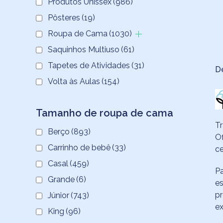
Produtos Unissex
(986)
Pôsteres
(19)
Roupa de Cama
(1030)
Saquinhos Multiuso
(61)
Tapetes de Atividades
(31)
D
Volta às Aulas
(154)
Tamanho de roupa de cama
T
Berço
(893)
Of
Carrinho de bebê
(33)
ce
Casal
(459)
P
Grande
(6)
es
pr
Júnior
(743)
ex
King
(96)