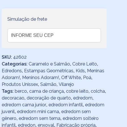
Off
White
quantidade
Simulação de frete
SKU:
42602
Categorias:
Caramelo e Salmão
,
Cobre Leito
,
Edredons
,
Estampas Geométricas
,
Kids
,
Meninas
Adoram!
,
Meninos Adoram!
,
Off White
,
Poá
,
Produtos Unissex
,
Salmão
,
Vilarejo
Tags:
berco
,
cama de criança
,
cobre leito
,
colcha
,
decoracao
,
decoração de quarto
,
edredom
,
edredom cama junior
,
edredom infantil
,
edredom
juvenil
,
edredom mini cama
,
edredom sem
gênero
,
edredom sem tema
,
edredom solteiro
infantil
,
edredon
,
enxoval
,
Fabricação própria
,