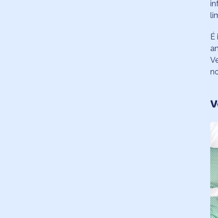
in
li
É 
a
Ve
no
V