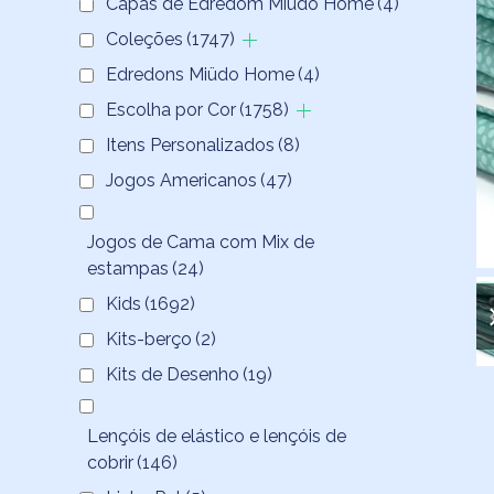
Capas de Edredom Miüdo Home
(4)
Coleções
(1747)
Edredons Miüdo Home
(4)
Escolha por Cor
(1758)
Itens Personalizados
(8)
Jogos Americanos
(47)
Jogos de Cama com Mix de
estampas
(24)
Kids
(1692)
Kits-berço
(2)
Kits de Desenho
(19)
Lençóis de elástico e lençóis de
cobrir
(146)