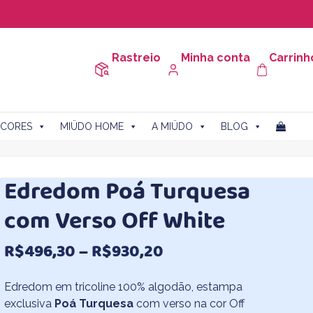
Rastreio
Minha conta
Carrinh
CORES
MIÜDO HOME
A MIÜDO
BLOG
Edredom Poá Turquesa
com Verso Off White
Faixa
R$
496,30
–
R$
930,20
de
Edredom em tricoline 100% algodão, estampa
preço:
exclusiva
Poá Turquesa
com verso na cor Off