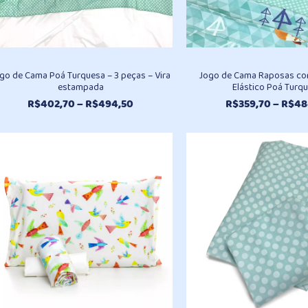
go de Cama Poá Turquesa – 3 peças – Vira
Jogo de Cama Raposas co
estampada
Elástico Poá Turq
Faixa
R$
402,70
–
R$
494,50
R$
359,70
–
R$
48
de
preço:
R$402,70
através
R$494,50