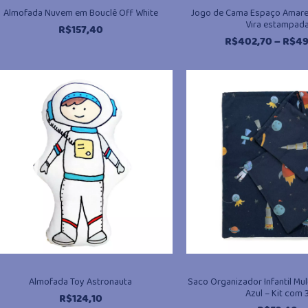
Almofada Nuvem em Bouclê Off White
Jogo de Cama Espaço Amarel
Vira estampad
R$
157,40
R$
402,70
–
R$
49
Almofada Toy Astronauta
Saco Organizador Infantil Mu
Azul – Kit com 
R$
124,10