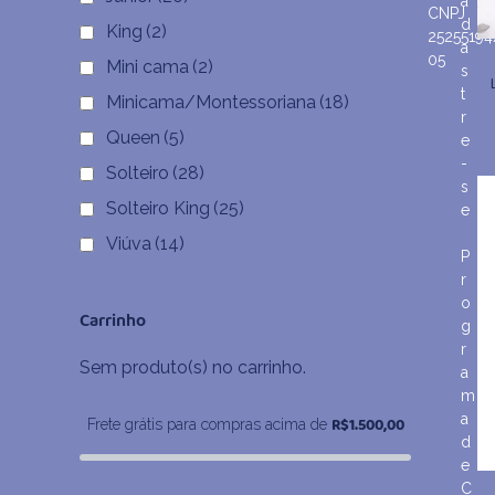
a
CNPJ
d
King
(2)
25255194
a
05
Mini cama
(2)
s
t
Minicama/Montessoriana
(18)
r
Queen
(5)
e
-
Solteiro
(28)
s
Solteiro King
(25)
e
Viúva
(14)
P
r
o
Carrinho
g
r
Sem produto(s) no carrinho.
a
m
a
R$
1.500,00
Frete grátis para compras acima de
d
e
C