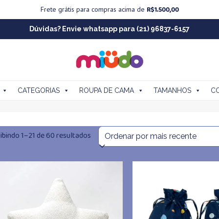
R$
1.500,00
Frete grátis para compras acima de
Dúvidas? Envie whatsapp para (21) 96837-6157
CATEGORIAS
ROUPA DE CAMA
TAMANHOS
C
Classificado
ibindo 1–21 de 60 resultados
por
mais
recente