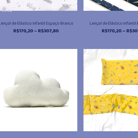
/0001-
Lençol de Elástico Infantil Espaço Branco
Lençol de Elástico Infantil
Faixa
R$
170,20
–
R$
307,80
R$
170,20
–
R$
30
de
preço:
R$170,20
através
R$307,80