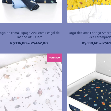
,
Jogo de cama Espaço Azul com Lençol de
Jogo de Cama Espaço Amarel
Elástico Azul Claro
Vira estampad
Faixa
R$
336,80
–
R$
462,00
R$
598,60
–
R$
61
de
preço:
+ Amado
R$336,80
através
R$462,00