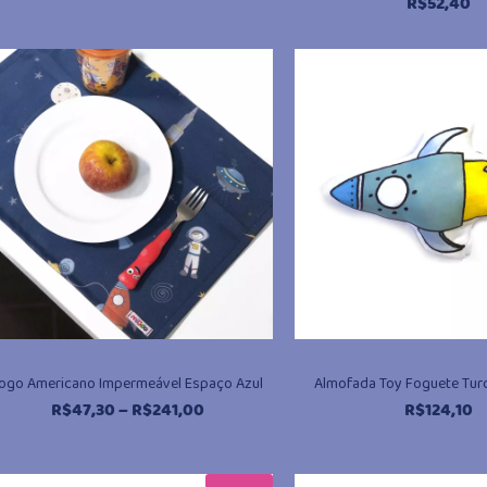
R$
52,40
ogo Americano Impermeável Espaço Azul
Almofada Toy Foguete Tur
Faixa
R$
47,30
–
R$
241,00
R$
124,10
de
preço:
R$47,30