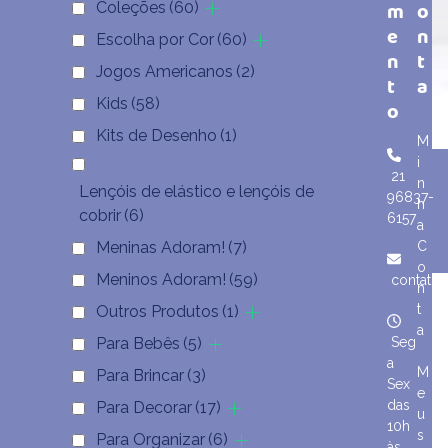
m
o
Coleções
(60)
e
n
Escolha por Cor
(60)
n
t
Jogos Americanos
(2)
t
a
Kids
(58)
o
Kits de Desenho
(1)
M
i
21
n
Lençóis de elástico e lençóis de
96837-
h
cobrir
(6)
6157
a
Meninas Adoram!
(7)
C
o
Meninos Adoram!
(59)
contato
n
t
Outros Produtos
(1)
a
Para Bebês
(5)
Seg
a
M
Para Brincar
(3)
Sex
e
das
Para Decorar
(17)
u
10h
s
Para Organizar
(6)
às