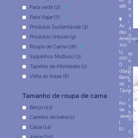
P
18h
Para vestir
(2)
e
d
Para Viajar
(7)
i
Av.
Produtos Sustentáveis
(3)
d
das
o
Produtos Unissex
(9)
Américas
s
700
Roupa de Cama
(28)
Lj.
M
Saquinhos Multiuso
(3)
220-
e
D
Tapetes de Atividades
(2)
u
(2541)
C
Volta às Aulas
(8)
Barra
a
da
r
Tijuca
r
Tamanho de roupa de cama
–
i
Rio
n
Berço
(23)
de
h
Janeiro
Carrinho de bebê
(1)
o
|
Casal
(14)
RJ
C
Júnior
(20)