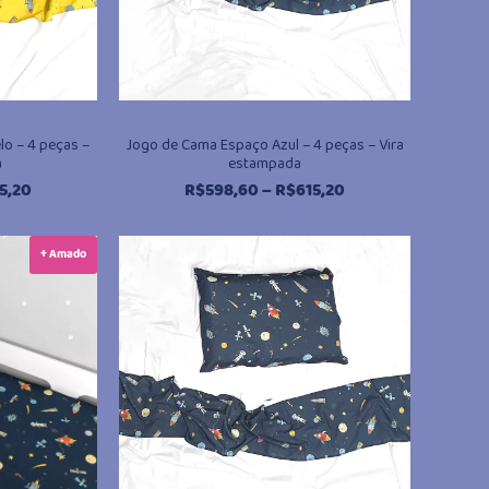
o – 4 peças –
Jogo de Cama Espaço Azul – 4 peças – Vira
a
estampada
Faixa
Faixa
5,20
R$
598,60
–
R$
615,20
de
de
preço:
preço:
+ Amado
R$598,60
R$598,60
através
através
R$615,20
R$615,20