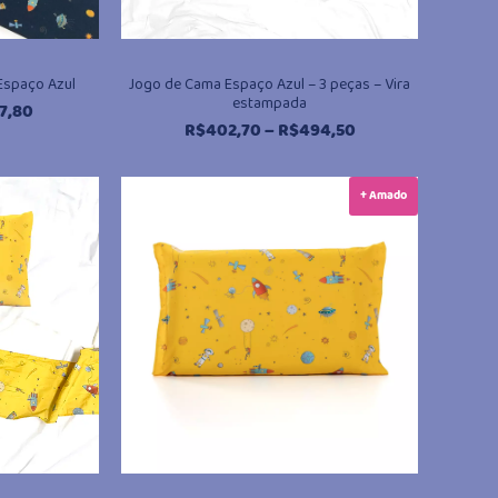
 Espaço Azul
Jogo de Cama Espaço Azul – 3 peças – Vira
estampada
Faixa
7,80
Faixa
R$
402,70
–
R$
494,50
de
de
preço:
preço:
R$170,20
+ Amado
R$402,70
através
através
R$307,80
R$494,50