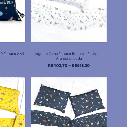
 P Espaço Azul
Jogo de Cama Espaço Branco – 3 peças –
Vira estampada
Faixa
R$
402,70
–
R$
615,20
de
preço:
R$402,70
através
R$615,20