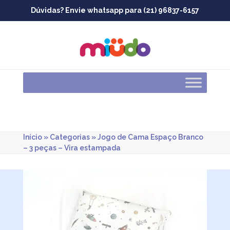
Skip
Dúvidas? Envie whatsapp para (21) 96837-6157
to
content
Início
»
Categorias
»
Jogo de Cama Espaço Branco
– 3 peças – Vira estampada