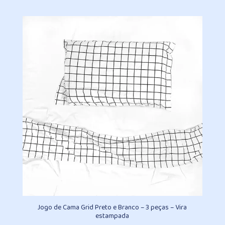
de
preço:
R$402,70
através
R$494,50
Jogo de Cama Grid Preto e Branco – 3 peças – Vira
estampada