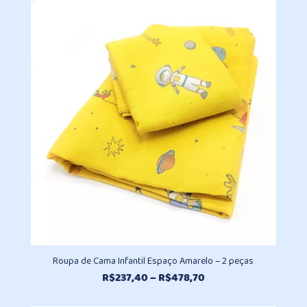
preço:
R$402,70
através
R$494,50
Roupa de Cama Infantil Espaço Amarelo – 2 peças
Faixa
R$
237,40
–
R$
478,70
de