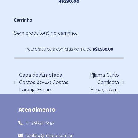
R$
230,00
Carrinho
Sem produto(s) no carrinho.
R$
1.500,00
Frete grátis para compras acima de
Capa de Almofada
Pijama Curto
Cactos 40×40 Costas
Camiseta
previous
next
Laranja Escuro
Espaço Azul
post:
post:
Atendimento
21 96837-6157
contato@miudo.com.br