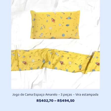
preço:
R$402,70
através
R$494,50
Jogo de Cama Espaço Amarelo – 3 peças – Vira estampada
Faixa
R$
402,70
–
R$
494,50
de