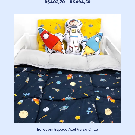
Faixa
R$
402,70
–
R$
494,50
de
preço:
R$402,70
através
R$494,50
Edredom Espaço Azul Verso Cinza