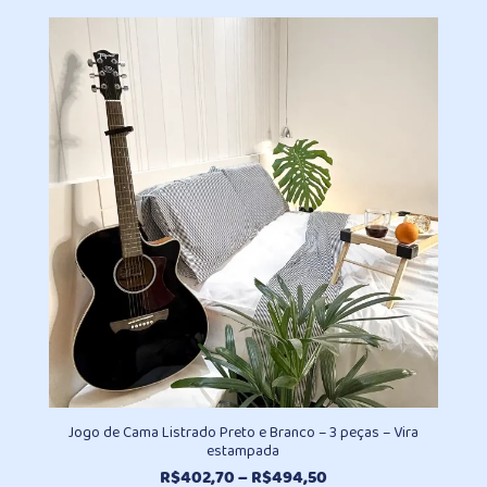
preço:
R$402,70
através
R$494,50
Jogo de Cama Listrado Preto e Branco – 3 peças – Vira
estampada
Faixa
R$
402,70
–
R$
494,50