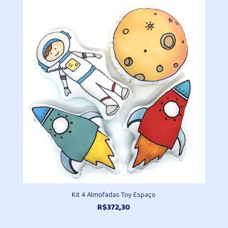
preço:
R$237,40
através
R$478,70
Kit 4 Almofadas Toy Espaço
R$
372,30