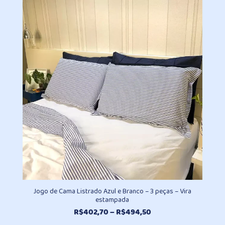
preço:
R$402,70
através
R$494,50
Jogo de Cama Listrado Azul e Branco – 3 peças – Vira
estampada
Faixa
R$
402,70
–
R$
494,50
de