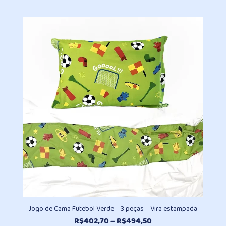
de
preço:
R$402,70
através
R$494,50
Jogo de Cama Futebol Verde – 3 peças – Vira estampada
Faixa
R$
402,70
–
R$
494,50