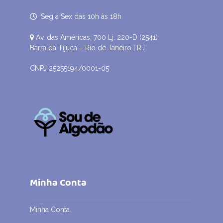
Seg a Sex das 10h às 18h
Av. das Américas, 700 Lj. 220-D (2541)
Barra da Tijuca – Rio de Janeiro | RJ
CNPJ 25255194/0001-05
Minha Conta
Minha Conta