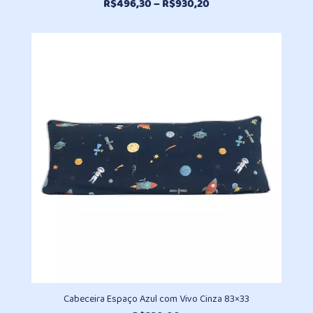
Faixa
R$
496,30
–
R$
930,20
de
preço:
R$496,30
através
R$930,20
Cabeceira Espaço Azul com Vivo Cinza 83×33