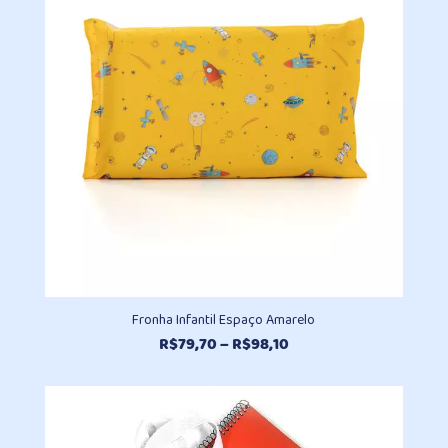
R$930,20
Fronha Infantil Espaço Amarelo
Faixa
R$
79,70
–
R$
98,10
de
preço:
R$79,70
através