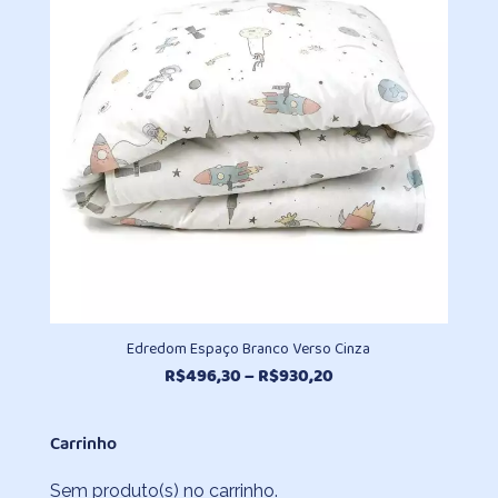
R$930,20
Edredom Espaço Branco Verso Cinza
Faixa
R$
496,30
–
R$
930,20
de
preço:
Carrinho
R$496,30
através
Sem produto(s) no carrinho.
R$930,20