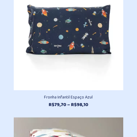
Fronha Infantil Espaço Azul
Faixa
R$
79,70
–
R$
98,10
de
preço:
R$79,70
através