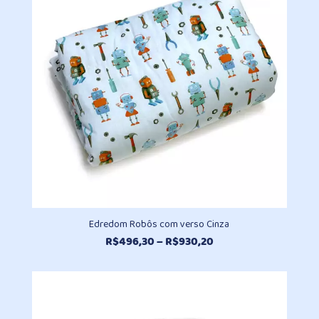
R$261,70
Edredom Robôs com verso Cinza
Faixa
R$
496,30
–
R$
930,20
de
preço:
R$496,30
através