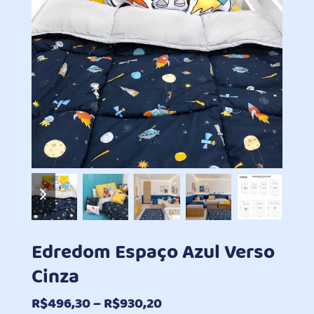
previous
next
slide
slide
Edredom Espaço Azul Verso
Cinza
Faixa
R$
496,30
–
R$
930,20