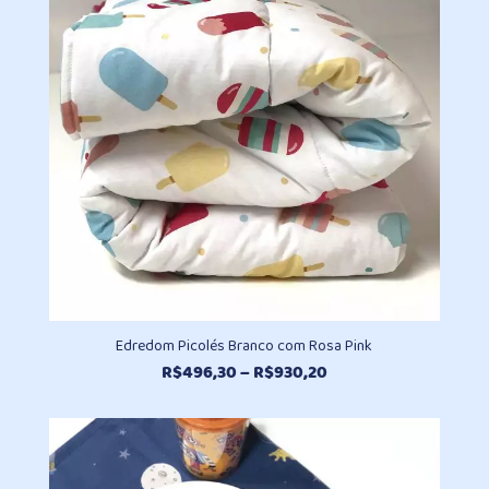
R$98,10
Edredom Picolés Branco com Rosa Pink
Faixa
R$
496,30
–
R$
930,20
de
preço:
R$496,30
através