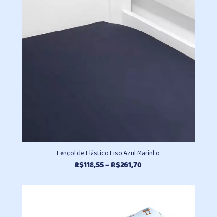
Lençol de Elástico Liso Azul Marinho
Faixa
R$
118,55
–
R$
261,70
de
preço:
R$118,55
através