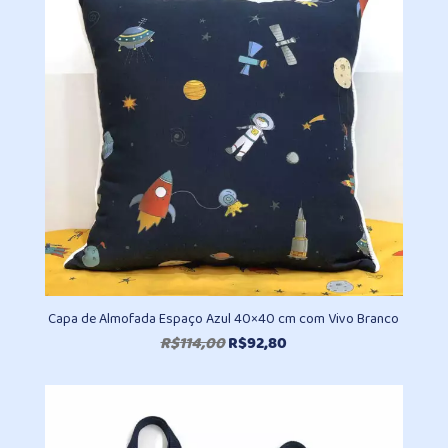
Capa de Almofada Espaço Azul 40×40 cm com Vivo Branco
O
O
R$
114,00
R$
92,80
preço
preço
original
atual
era:
é:
R$114,00.
R$92,80.