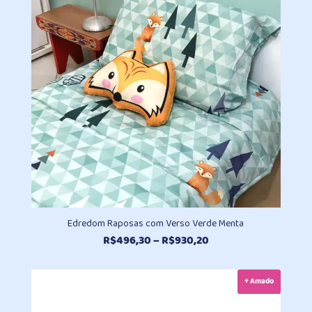
Edredom Raposas com Verso Verde Menta
Faixa
R$
496,30
–
R$
930,20
de
preço:
+ Amado
R$496,30
através