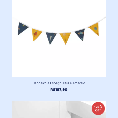
R$241,00
Bandeirola Espaço Azul e Amarelo
R$
187,90
-27%
OFF