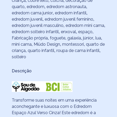
criança
,
cobre leito
,
colcha
,
decoração de
quarto
,
edredom
,
edredom astronauta
,
edredom cama junior
,
edredom infantil
,
edredom juvenil
,
edredom juvenil feminino
,
edredom juvenil masculino
,
edredom mini cama
,
edredom solteiro infantil
,
enxoval
,
espaço
,
Fabricação própria
,
foguete
,
galaxia
,
júnior
,
lua
,
mini cama
,
Miüdo Design
,
montessori
,
quarto de
criança
,
quarto infantil
,
roupa de cama infantil
,
solteiro
Descrição
Transforme suas noites em uma experiência
aconchegante e luxuosa com o Edredom
Espaço Azul Verso Cinza! Este edredom é a