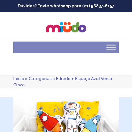
Skip
Dúvidas? Envie whatsapp para (21) 96837-6157
to
content
Início
»
Categorias
»
Edredom Espaço Azul Verso
Cinza