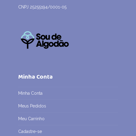
CNPJ 25255194/0001-05
Minha Conta
Minha Conta
Meus Pedidos
Meu Carrinho
Cadastre-se