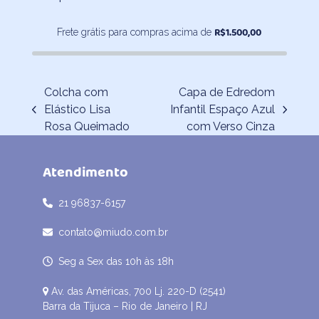
R$
1.500,00
Frete grátis para compras acima de
Colcha com
Capa de Edredom
Elástico Lisa
Infantil Espaço Azul
previous
next
Rosa Queimado
com Verso Cinza
post:
post:
Atendimento
21 96837-6157
contato@miudo.com.br
Seg a Sex das 10h às 18h
Av. das Américas, 700 Lj. 220-D (2541)
Barra da Tijuca – Rio de Janeiro | RJ