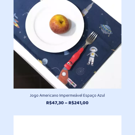
R$930,20
Jogo Americano Impermeável Espaço Azul
Faixa
R$
47,30
–
R$
241,00
de
preço:
R$47,30
através