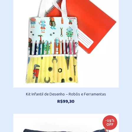
R$98,10
Kit Infantil de Desenho – Robôs e Ferramentas
R$
99,30
-19%
OFF