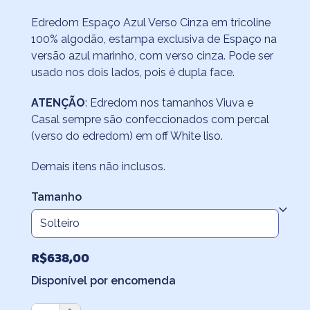
de
Edredom Espaço Azul Verso Cinza em tricoline
preço:
100% algodão, estampa exclusiva de Espaço na
R$496,30
versão azul marinho, com verso cinza. Pode ser
através
usado nos dois lados, pois é dupla face.
R$930,20
ATENÇÃO
: Edredom nos tamanhos Viuva e
Casal sempre são confeccionados com percal
(verso do edredom) em off White liso.
Demais itens não inclusos.
Tamanho
R$
638,00
Disponível por encomenda