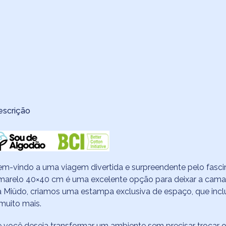
escrição
m-vindo a uma viagem divertida e surpreendente pelo fasc
arelo 40×40 cm é uma excelente opção para deixar a cama d
 Miüdo, criamos uma estampa exclusiva de espaço, que incl
muito mais.
 você deseja transformar um ambiente sem precisar trocar o