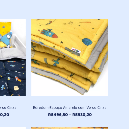
rso Cinza
Edredom Espaço Amarelo com Verso Cinza
Faixa
Faixa
0,20
R$
496,30
–
R$
930,20
de
de
preço:
preço: