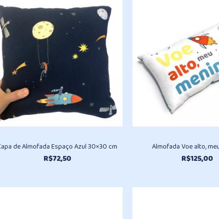
R$47,30
através
R$241,00
Capa de Almofada Espaço Azul 30×30 cm
Almofada Voe alto, me
R$
72,50
R$
125,00