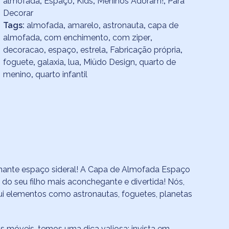
almofada
,
Espaço
,
Kids
,
Meninos Adoram!
,
Para
Decorar
Tags:
almofada
,
amarelo
,
astronauta
,
capa de
almofada
,
com enchimento
,
com ziper
,
decoracao
,
espaço
,
estrela
,
Fabricação própria
,
foguete
,
galaxia
,
lua
,
Miüdo Design
,
quarto de
menino
,
quarto infantil
inante espaço sideral! A Capa de Almofada Espaço
o seu filho mais aconchegante e divertida! Nós,
ui elementos como astronautas, foguetes, planetas
s móveis, temos uma dica valiosa: invista em