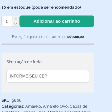
10 em estoque (pode ser encomendado)
Capa
Adicionar ao carrinho
de
Almofada
Espaço
R$
1.500,00
Frete grátis para compras acima de
Amarelo
40x40
cm
quantidade
Simulação de frete
SKU:
9806
Categorias:
Amarelo
,
Amarelo Ovo
,
Capas de