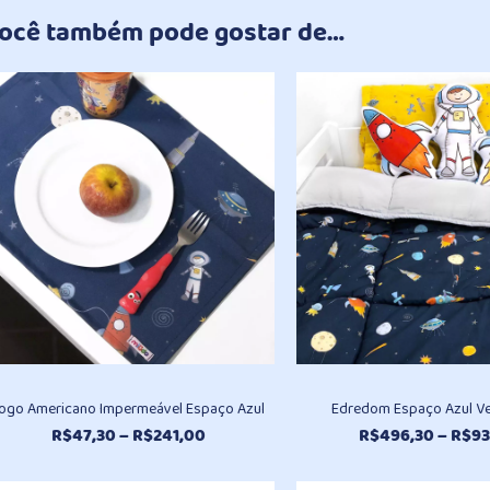
ocê também pode gostar de…
ogo Americano Impermeável Espaço Azul
Edredom Espaço Azul Ve
Faixa
R$
47,30
–
R$
241,00
R$
496,30
–
R$
93
de
preço: