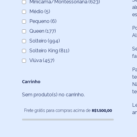
Minicama/Montessoriana
(623)
al
Médio
(5)
es
Pequeno
(6)
Po
Queen
(177)
Al
Solteiro
(994)
Se
Solteiro King
(811)
f
Viúva
(457)
Pa
te
Carrinho
Nã
te
Sem produto(s) no carrinho.
Le
R$
1.500,00
Frete grátis para compras acima de
am