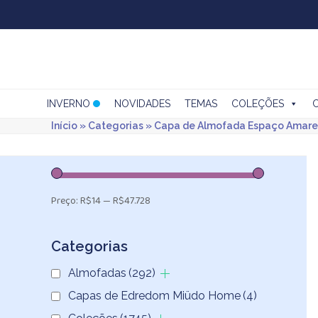
Skip
to
content
INVERNO
NOVIDADES
TEMAS
COLEÇÕES
Início
»
Categorias
»
Capa de Almofada Espaço Amare
Preço:
R$14
—
R$47.728
Categorias
Almofadas
(292)
Capas de Edredom Miüdo Home
(4)