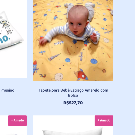
R$496,30
R$496,30
através
através
R$930,20
R$930,20
u menino
Tapete para Bebê Espaço Amarelo com
Bolsa
R$
527,70
+ Amado
+ Amado