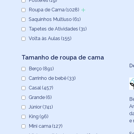
Pôsteres
(19)
Roupa de Cama
(1028)
Saquinhos Multiuso
(61)
Tapetes de Atividades
(31)
Volta às Aulas
(155)
Tamanho de roupa de cama
D
Berço
(891)
Carrinho de bebê
(33)
Casal
(457)
Grande
(6)
Be
Am
Júnior
(741)
da
King
(96)
e 
Mini cama
(127)
Se