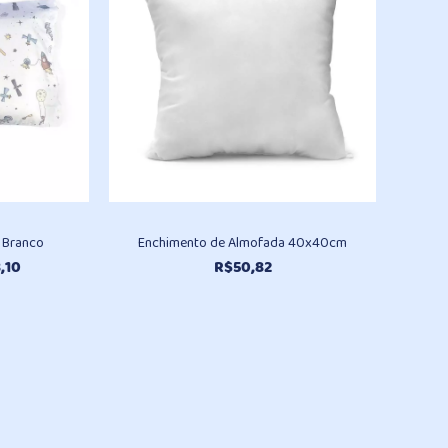
o Branco
Enchimento de Almofada 40x40cm
Faixa
,10
R$
50,82
de
preço:
R$79,70
através
R$98,10