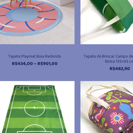
Tapete Playmat Boia Redondo
Tapete de Brincar Campo d
Bolsa 135×93 c
Faixa
R$
434,00
–
R$
901,00
R$
482,90
de
preço:
R$434,00
@miudo.com.br
através
R$901,00