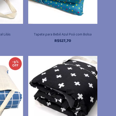
l Lilás
Tapete para Bebê Azul Poá com Bolsa
R$
527,70
-9%
OFF