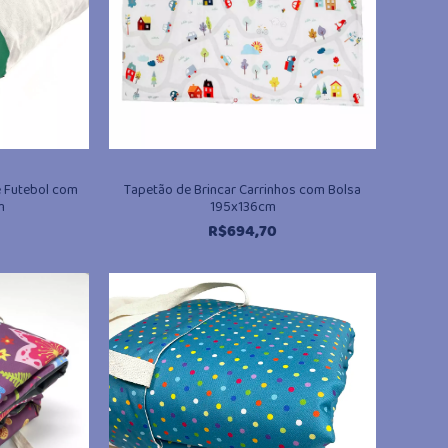
e Futebol com
Tapetão de Brincar Carrinhos com Bolsa
m
195x136cm
R$
694,70