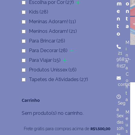
m
o
Escolha por Cor
(27)
e
n
Kids
(28)
n
t
Meninas Adoram!
(11)
t
a
Meninos Adoram!
(21)
o
Para Brincar
(26)
M
i
Para Decorar
(28)
21
n
96837-
Para Viajar
(15)
h
6157
a
Produtos Unissex
(16)
C
Tapetes de Atividades
(27)
o
contato
n
t
Carrinho
a
Seg
a
M
Sem produto(s) no carrinho.
Sex
e
das
u
R$
1.500,00
10h
Frete grátis para compras acima de
s
às