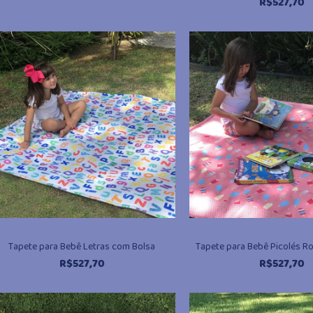
R$
527,70
Tapete para Bebê Letras com Bolsa
Tapete para Bebê Picolés R
R$
527,70
R$
527,70