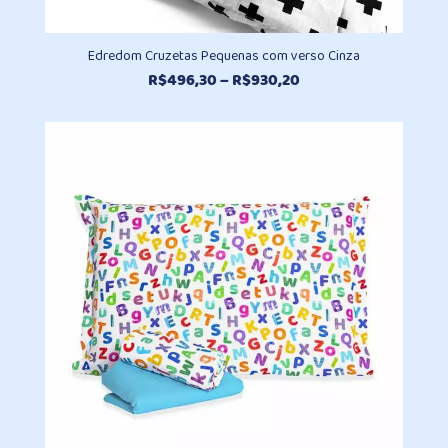
Edredom Cruzetas Pequenas com verso Cinza
Faixa
R$
496,30
–
R$
930,20
de
preço:
R$496,30
através
R$930,20