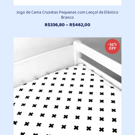
Jogo de Cama Cruzetas Pequenas com Lençol de Elástico
Branco
Faixa
R$
336,80
–
R$
462,00
de
preço:
R$336,80
-35%
OFF
através
R$462,00