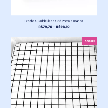
Fronha Quadriculado Grid Preto e Branco
Faixa
R$
79,70
–
R$
98,10
de
preço:
+ Amado
R$79,70
através
R$98,10