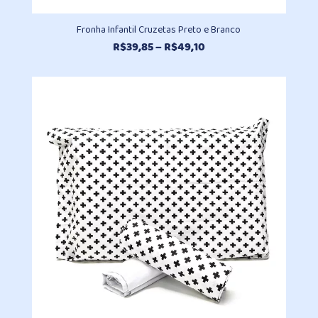
Fronha Infantil Cruzetas Preto e Branco
Faixa
R$
39,85
–
R$
49,10
de
preço:
R$39,85
através
R$49,10