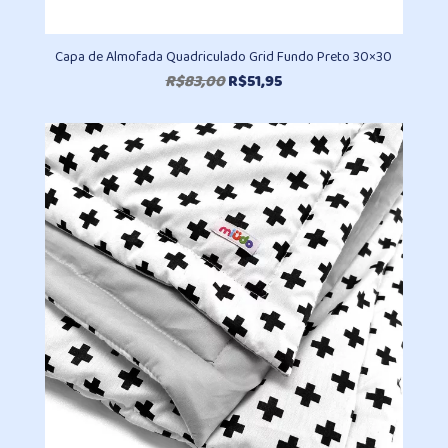
Capa de Almofada Quadriculado Grid Fundo Preto 30×30
O
O
R$
83,00
R$
51,95
preço
preço
original
atual
era:
é:
R$83,00.
R$51,95.