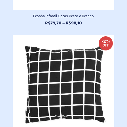
Fronha Infantil Gotas Preto e Branco
Faixa
R$
79,70
–
R$
98,10
de
preço:
R$79,70
-37%
OFF
através
R$98,10