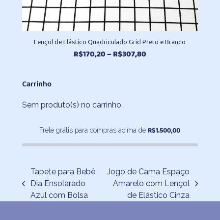
Lençol de Elástico Quadriculado Grid Preto e Branco
Faixa
R$
170,20
–
R$
307,80
de
preço:
Carrinho
R$170,20
através
Sem produto(s) no carrinho.
R$307,80
R$
1.500,00
Frete grátis para compras acima de
Tapete para Bebê
Jogo de Cama Espaço
Dia Ensolarado
Amarelo com Lençol
previous
next
Azul com Bolsa
de Elástico Cinza
post:
post: