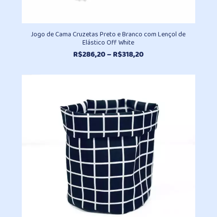
Jogo de Cama Cruzetas Preto e Branco com Lençol de
Elástico Off White
Faixa
R$
286,20
–
R$
318,20
de
preço:
R$286,20
através
R$318,20