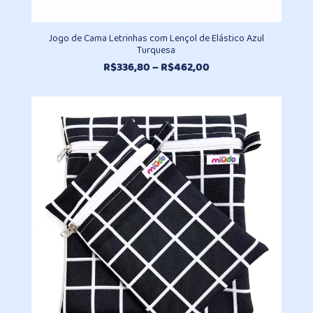
Jogo de Cama Letrinhas com Lençol de Elástico Azul
Turquesa
Faixa
R$
336,80
–
R$
462,00
de
preço:
R$336,80
através
R$462,00