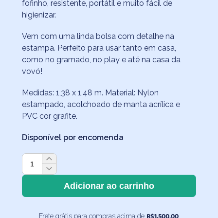
fofinho, resistente, portátil e muito fácil de
higienizar.
Vem com uma linda bolsa com detalhe na
estampa. Perfeito para usar tanto em casa,
como no gramado, no play e até na casa da
vovó!
Medidas: 1,38 x 1,48 m. Material: Nylon
estampado, acolchoado de manta acrílica e
PVC cor grafite.
Disponível por encomenda
Tapete
para
Bebê
Adicionar ao carrinho
Cruzetas
Preto
R$
1.500,00
Frete grátis para compras acima de
e