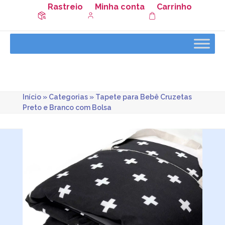
Rastreio
Minha conta
Carrinho
Início
»
Categorias
»
Tapete para Bebê Cruzetas
Preto e Branco com Bolsa