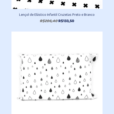
Lençol de Elástico Infantil Cruzetas Preto e Branco
O
O
R$
206,40
R$
133,50
preço
preço
original
atual
era:
é:
R$206,40.
R$133,50.