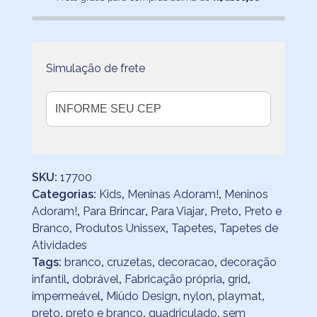
Branco
com
Bolsa
quantidade
Simulação de frete
SKU:
17700
Categorias:
Kids
,
Meninas Adoram!
,
Meninos
Adoram!
,
Para Brincar
,
Para Viajar
,
Preto
,
Preto e
Branco
,
Produtos Unissex
,
Tapetes
,
Tapetes de
Atividades
Tags:
branco
,
cruzetas
,
decoracao
,
decoração
infantil
,
dobrável
,
Fabricação própria
,
grid
,
impermeável
,
Miüdo Design
,
nylon
,
playmat
,
preto
,
preto e branco
,
quadriculado
,
sem