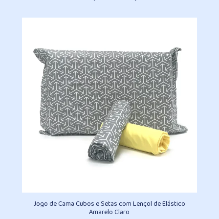
de
preço:
R$336,80
através
R$462,00
Jogo de Cama Cubos e Setas com Lençol de Elástico
Amarelo Claro