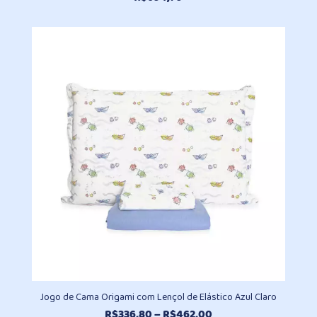
Jogo de Cama Origami com Lençol de Elástico Azul Claro
Faixa
R$
336,80
–
R$
462,00