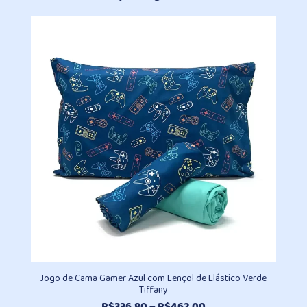
Jogo de Cama Gamer Azul com Lençol de Elástico Verde
Tiffany
Faixa
R$
336,80
–
R$
462,00