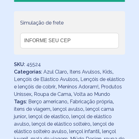
Simulação de frete
SKU:
45524
Categorias:
Azul Claro
,
Itens Avulsos
,
Kids
,
Lençóis de Elástico Avulsos
,
Lençóis de elástico
e lençóis de cobrir
,
Meninos Adoram!
,
Produtos
Unissex
,
Roupa de Cama
,
Volta ao Mundo
Tags:
Berço americano
,
Fabricação própria
,
itens de viagem
,
lençol avulso
,
lençol cama
junior
,
lençol de elastico
,
lençol de elástico
avulso
,
lençol de elástico solteiro
,
lençol de
elástico solteiro avulso
,
lençol infantil
,
lençol
juvenil
,
mala de viagem
,
Miüdo Design
,
roupa de