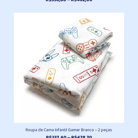
de
preço:
R$336,80
através
R$462,00
Roupa de Cama Infantil Gamer Branco – 2 peças
Faixa
R$
237,40
–
R$
478,70