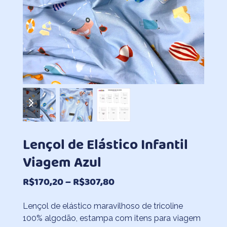
previous
next
slide
slide
Lençol de Elástico Infantil
Viagem Azul
Faixa
R$
170,20
–
R$
307,80
de
Lençol de elástico maravilhoso de tricoline
preço:
100% algodão, estampa com itens para viagem