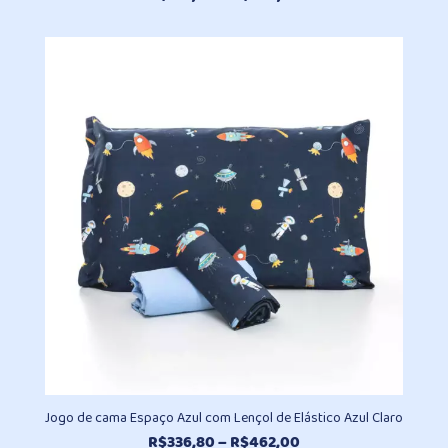
de
preço:
R$237,40
através
R$478,70
Jogo de cama Espaço Azul com Lençol de Elástico Azul Claro
Faixa
R$
336,80
–
R$
462,00