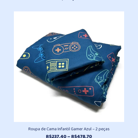
Roupa de Cama Infantil Gamer Azul – 2 peças
Faixa
R$
237,40
–
R$
478,70