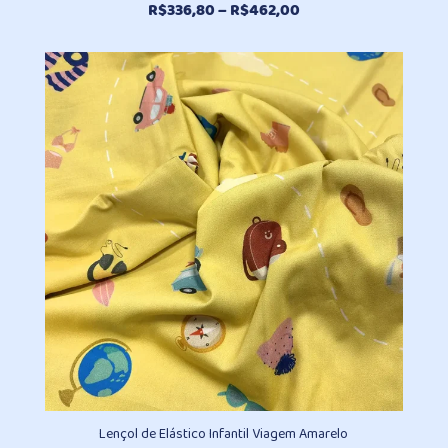
Faixa
R$
336,80
–
R$
462,00
de
preço:
R$336,80
através
R$462,00
Lençol de Elástico Infantil Viagem Amarelo