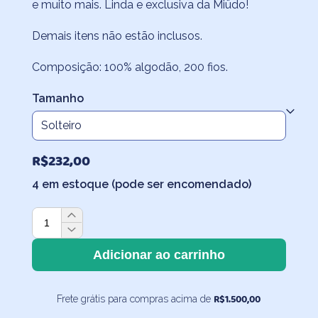
R$170,20
e muito mais. Linda e exclusiva da Miüdo!
através
Demais itens não estão inclusos.
R$307,80
Composição: 100% algodão, 200 fios.
Tamanho
R$
232,00
4 em estoque (pode ser encomendado)
Lençol
de
Elástico
Adicionar ao carrinho
Infantil
Viagem
R$
1.500,00
Frete grátis para compras acima de
Azul
quantidade