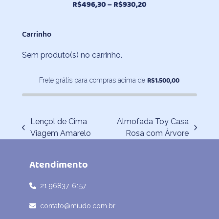
Faixa
R$
496,30
–
R$
930,20
de
preço:
Carrinho
R$496,30
através
Sem produto(s) no carrinho.
R$930,20
R$
1.500,00
Frete grátis para compras acima de
Lençol de Cima
Almofada Toy Casa
previous
next
Viagem Amarelo
Rosa com Árvore
post:
post:
Atendimento
21 96837-6157
contato@miudo.com.br