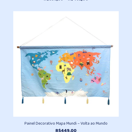
de
preço:
R$336,80
através
R$462,00
Painel Decorativo Mapa Mundi – Volta ao Mundo
R$
449,00