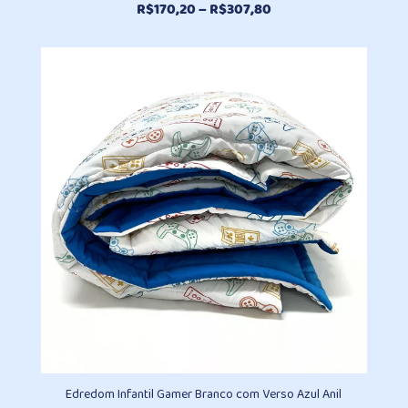
Faixa
R$
170,20
–
R$
307,80
de
preço:
R$170,20
através
R$307,80
Edredom Infantil Gamer Branco com Verso Azul Anil