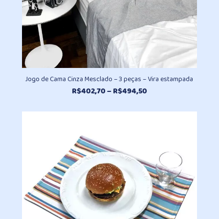
Jogo de Cama Cinza Mesclado – 3 peças – Vira estampada
Faixa
R$
402,70
–
R$
494,50
de
preço:
R$402,70
através
R$494,50