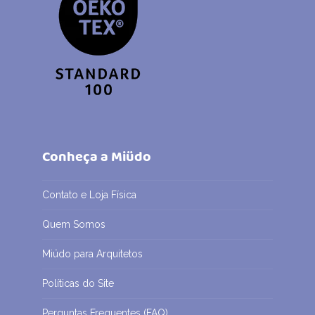
Conheça a Miüdo
Contato e Loja Física
Quem Somos
Miüdo para Arquitetos
Políticas do Site
Perguntas Frequentes (FAQ)