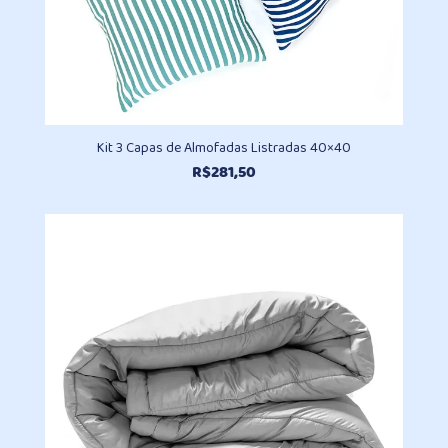
Kit 3 Capas de Almofadas Listradas 40×40
R$
281,50