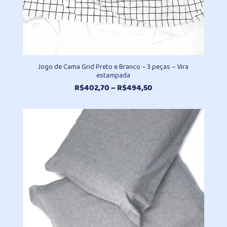
Jogo de Cama Grid Preto e Branco – 3 peças – Vira
estampada
Faixa
R$
402,70
–
R$
494,50
de
preço:
R$402,70
através
R$494,50