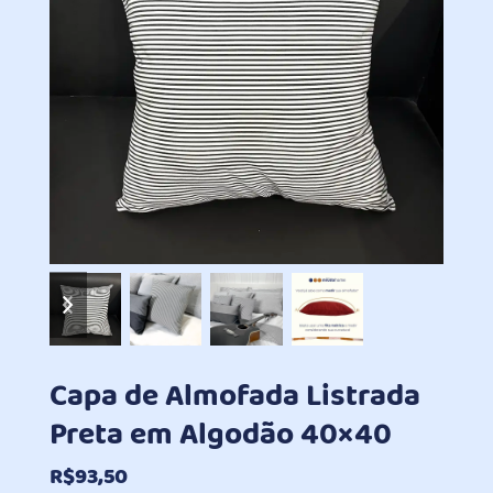
previous
next
slide
slide
Capa de Almofada Listrada
Preta em Algodão 40×40
R$
93,50