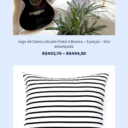
Jogo de Cama Listrado Preto e Branco – 3 peças – Vira
estampada
Faixa
R$
402,70
–
R$
494,50
de
preço:
R$402,70
através
R$494,50