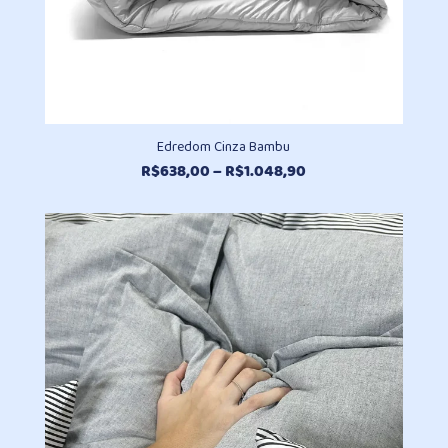
Edredom Cinza Bambu
Faixa
R$
638,00
–
R$
1.048,90
de
preço:
R$638,00
através
R$1.048,90