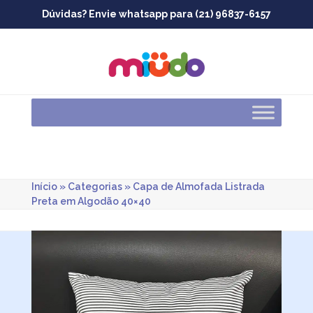
Skip
Dúvidas? Envie whatsapp para (21) 96837-6157
to
content
Início
»
Categorias
»
Capa de Almofada Listrada
Preta em Algodão 40×40