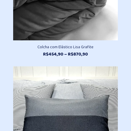
Colcha com Elástico Lisa Grafite
Faixa
R$
454,90
–
R$
870,90
de
preço:
R$454,90
através
R$870,90