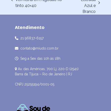
previous
next
tinto 40×40
Azul e
post:
post:
Branco
Atendimento
21 96837-6157
contato@miudo.com.br
Seg a Sex das 10h às 18h
Av. das Américas, 700 Lj. 220-D (2541)
Barra da Tijuca – Rio de Janeiro | RJ
CNPJ 25255194/0001-05