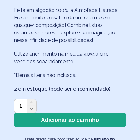
Feita em algodão 100%, a Almofada Listrada
Preta é muito versátil e dá um charme em
qualquer composição! Combine listras,
estampas e cores e explore sua imaginação
nessa infinidade de possibilidades!
Utilize enchimento na medida 40×40 cm,
vendidos separadamente.
*Demais itens não inclusos.
2 em estoque (pode ser encomendado)
Capa
de
Almofada
Adicionar ao carrinho
Listrada
Preta
R$
1.500,00
Frete grátis para compras acima de