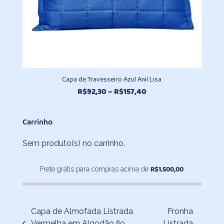
Capa de Travesseiro Azul Anil Lisa
Faixa
R$
92,30
–
R$
157,40
de
preço:
Carrinho
R$92,30
através
Sem produto(s) no carrinho.
R$157,40
R$
1.500,00
Frete grátis para compras acima de
Capa de Almofada Listrada
Fronha
Vermelha em Algodão fio
Listrada