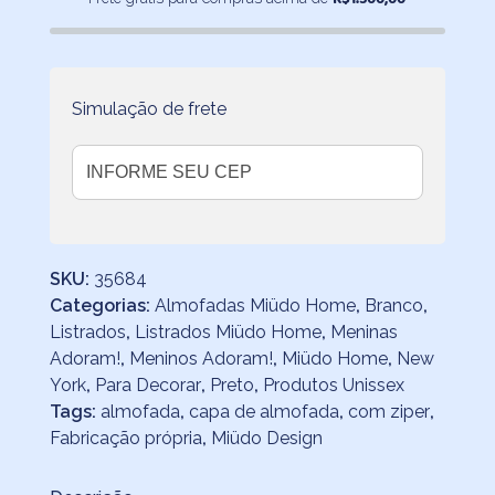
em
Algodão
40x40
quantidade
Simulação de frete
SKU:
35684
Categorias:
Almofadas Miüdo Home
,
Branco
,
Listrados
,
Listrados Miüdo Home
,
Meninas
Adoram!
,
Meninos Adoram!
,
Miüdo Home
,
New
York
,
Para Decorar
,
Preto
,
Produtos Unissex
Tags:
almofada
,
capa de almofada
,
com ziper
,
Fabricação própria
,
Miüdo Design