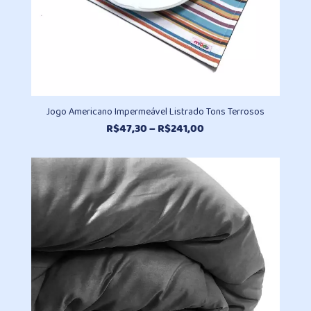
Jogo Americano Impermeável Listrado Tons Terrosos
Faixa
R$
47,30
–
R$
241,00
de
preço:
R$47,30
através
R$241,00